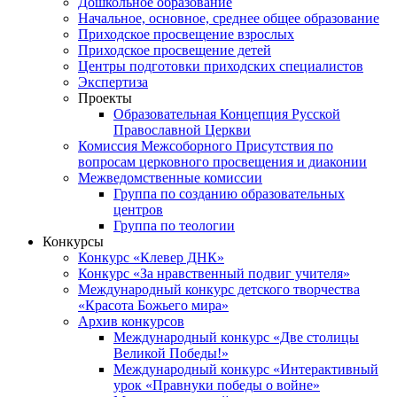
Дошкольное образование
Начальное, основное, среднее общее образование
Приходское просвещение взрослых
Приходское просвещение детей
Центры подготовки приходских специалистов
Экспертиза
Проекты
Образовательная Концепция Русской
Православной Церкви
Комиссия Межсоборного Присутствия по
вопросам церковного просвещения и диаконии
Межведомственные комиссии
Группа по созданию образовательных
центров
Группа по теологии
Конкурсы
Конкурс «Клевер ДНК»
Конкурс «За нравственный подвиг учителя»
Международный конкурс детского творчества
«Красота Божьего мира»
Архив конкурсов
Международный конкурс «Две столицы
Великой Победы!»
Международный конкурс «Интерактивный
урок «Правнуки победы о войне»