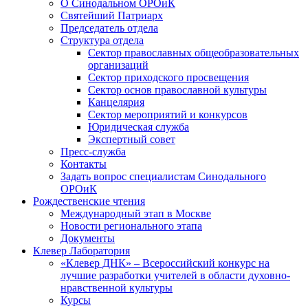
О Синодальном ОРОиК
Святейший Патриарх
Председатель отдела
Структура отдела
Сектор православных общеобразовательных
организаций
Сектор приходского просвещения
Сектор основ православной культуры
Канцелярия
Сектор мероприятий и конкурсов
Юридическая служба
Экспертный совет
Пресс-служба
Контакты
Задать вопрос специалистам Синодального
ОРОиК
Рождественские чтения
Международный этап в Москве
Новости регионального этапа
Документы
Клевер Лаборатория
«Клевер ДНК» – Всероссийский конкурс на
лучшие разработки учителей в области духовно-
нравственной культуры
Курсы