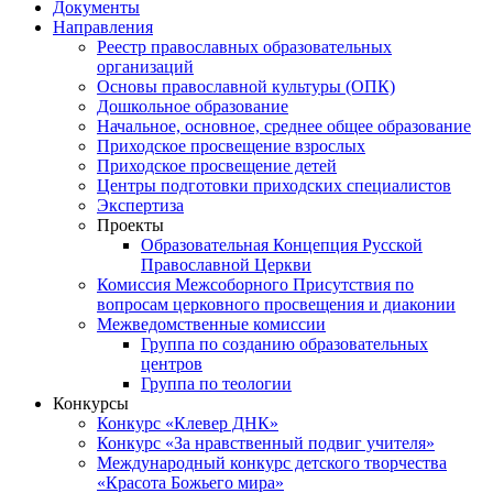
Документы
Направления
Реестр православных образовательных
организаций
Основы православной культуры (ОПК)
Дошкольное образование
Начальное, основное, среднее общее образование
Приходское просвещение взрослых
Приходское просвещение детей
Центры подготовки приходских специалистов
Экспертиза
Проекты
Образовательная Концепция Русской
Православной Церкви
Комиссия Межсоборного Присутствия по
вопросам церковного просвещения и диаконии
Межведомственные комиссии
Группа по созданию образовательных
центров
Группа по теологии
Конкурсы
Конкурс «Клевер ДНК»
Конкурс «За нравственный подвиг учителя»
Международный конкурс детского творчества
«Красота Божьего мира»