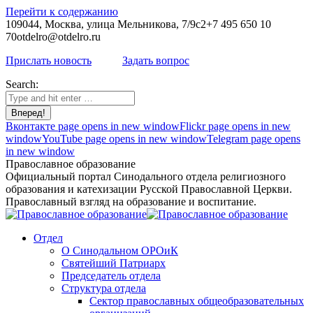
Перейти к содержанию
109044, Москва, улица Мельникова, 7/9с2
+7 495 650 10
70
otdelro@otdelro.ru
Прислать новость
Задать вопрос
Search:
Вконтакте page opens in new window
Flickr page opens in new
window
YouTube page opens in new window
Telegram page opens
in new window
Православное образование
Официальный портал Синодального отдела религиозного
образования и катехизации Русской Православной Церкви.
Православный взгляд на образование и воспитание.
Отдел
О Синодальном ОРОиК
Святейший Патриарх
Председатель отдела
Структура отдела
Сектор православных общеобразовательных