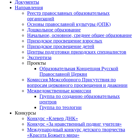
Документы
Направления
Реестр православных образовательных
организаций
Основы православной культуры (ОПК)
Дошкольное образование
Начальное, основное, среднее общее образование
Приходское просвещение взрослых
Приходское просвещение детей
Центры подготовки приходских специалистов
Экспертиза
Проекты
Образовательная Концепция Русской
Православной Церкви
Комиссия Межсоборного Присутствия по
вопросам церковного просвещения и диаконии
Межведомственные комиссии
Группа по созданию образовательных
центров
Группа по теологии
Конкурсы
Конкурс «Клевер ДНК»
Конкурс «За нравственный подвиг учителя»
Международный конкурс детского творчества
«Красота Божьего мира»