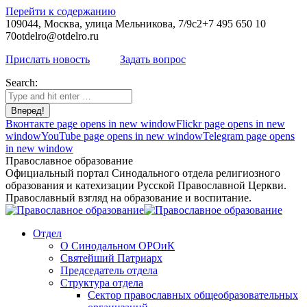
Перейти к содержанию
109044, Москва, улица Мельникова, 7/9с2
+7 495 650 10
70
otdelro@otdelro.ru
Прислать новость
Задать вопрос
Search:
Вконтакте page opens in new window
Flickr page opens in new
window
YouTube page opens in new window
Telegram page opens
in new window
Православное образование
Официальный портал Синодального отдела религиозного
образования и катехизации Русской Православной Церкви.
Православный взгляд на образование и воспитание.
Отдел
О Синодальном ОРОиК
Святейший Патриарх
Председатель отдела
Структура отдела
Сектор православных общеобразовательных