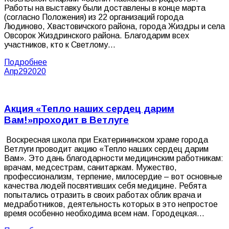
Работы на выставку были доставлены в конце марта
(согласно Положения) из 22 организаций города
Людиново, Хвастовичского района, города Жиздры и села
Овсорок Жиздринского района. Благодарим всех
участников, кто к Светлому…
Подробнее
Апр
29
2020
Акция «Тепло наших сердец дарим
Вам!»проходит в Ветлуге
Воскресная школа при Екатерининском храме города
Ветлуги проводит акцию «Тепло наших сердец дарим
Вам». Это дань благодарности медицинским работникам:
врачам, медсестрам, санитаркам. Мужество,
профессионализм, терпение, милосердие – вот основные
качества людей посвятивших себя медицине. Ребята
попытались отразить в своих работах облик врача и
медработников, деятельность которых в это непростое
время особенно необходима всем нам. Городецкая…