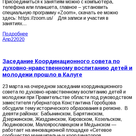
Присоединиться к занятиям можно с компьютера,
телефона или планшета, главное – установить
специальную программу «Zoom», скачать ее можно
здесь: https://zoom.us/ Для записи и участия в
занятиях…
Подробнее
Апр
2
2020
Заседание Координационного совета по
духовно-нравственному воспитанию детей и
молодежи прошло в Калуге
23 марта на очередном заседании координационного
совета по духовно-нравственному воспитанию детей и
молодежи при Правительстве области под руководством
заместителя губернатора Константина Горобцова
обсудили тему исторического образования в регионе. В
девяти районах: Бабынинском, Барятинском,
Дзержинском, Жиздринском, Кировском, Козельском,
Людиновском, Малоярославецком и Медынском —
работает на инновационной площадке «Сетевое
сообщество муниципальных координаторов