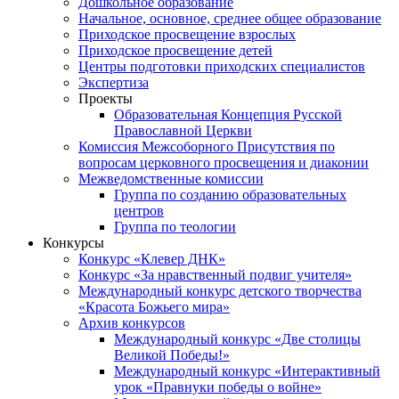
Дошкольное образование
Начальное, основное, среднее общее образование
Приходское просвещение взрослых
Приходское просвещение детей
Центры подготовки приходских специалистов
Экспертиза
Проекты
Образовательная Концепция Русской
Православной Церкви
Комиссия Межсоборного Присутствия по
вопросам церковного просвещения и диаконии
Межведомственные комиссии
Группа по созданию образовательных
центров
Группа по теологии
Конкурсы
Конкурс «Клевер ДНК»
Конкурс «За нравственный подвиг учителя»
Международный конкурс детского творчества
«Красота Божьего мира»
Архив конкурсов
Международный конкурс «Две столицы
Великой Победы!»
Международный конкурс «Интерактивный
урок «Правнуки победы о войне»