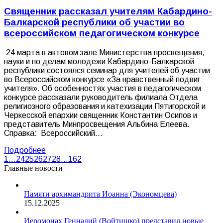
Священник рассказал учителям Кабардино-
Балкарской республики об участии во
всероссийском педагогическом конкурсе
24 марта в актовом зале Министерства просвещения,
науки и по делам молодежи Кабардино-Балкарской
республики состоялся семинар для учителей об участии
во Всероссийском конкурсе «За нравственный подвиг
учителя». Об особенностях участия в педагогическом
конкурсе рассказали руководитель филиала Отдела
религиозного образования и катехизации Пятигорской и
Черкесской епархии священник Константин Осипов и
представитель Минпросвещения Альбина Елеева.
Справка: Всероссийский…
Подробнее
1
…
24
25
26
27
28
…
162
Главные новости
Памяти архимандрита Иоанна (Экономцева)
15.12.2025
Иеромонах Геннадий (Войтишко) представил новые