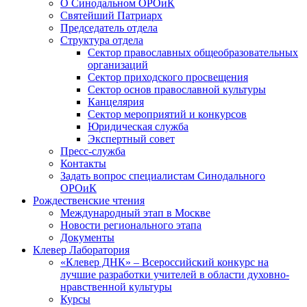
О Синодальном ОРОиК
Святейший Патриарх
Председатель отдела
Структура отдела
Сектор православных общеобразовательных
организаций
Сектор приходского просвещения
Сектор основ православной культуры
Канцелярия
Сектор мероприятий и конкурсов
Юридическая служба
Экспертный совет
Пресс-служба
Контакты
Задать вопрос специалистам Синодального
ОРОиК
Рождественские чтения
Международный этап в Москве
Новости регионального этапа
Документы
Клевер Лаборатория
«Клевер ДНК» – Всероссийский конкурс на
лучшие разработки учителей в области духовно-
нравственной культуры
Курсы