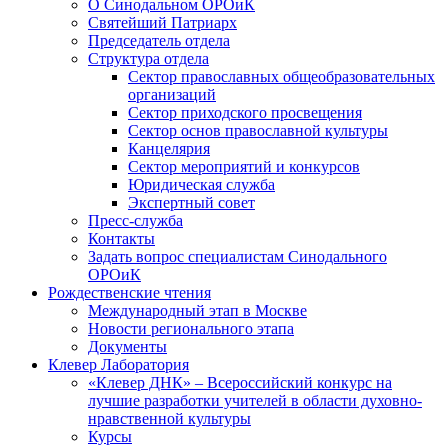
О Синодальном ОРОиК
Святейший Патриарх
Председатель отдела
Структура отдела
Сектор православных общеобразовательных
организаций
Сектор приходского просвещения
Сектор основ православной культуры
Канцелярия
Сектор мероприятий и конкурсов
Юридическая служба
Экспертный совет
Пресс-служба
Контакты
Задать вопрос специалистам Синодального
ОРОиК
Рождественские чтения
Международный этап в Москве
Новости регионального этапа
Документы
Клевер Лаборатория
«Клевер ДНК» – Всероссийский конкурс на
лучшие разработки учителей в области духовно-
нравственной культуры
Курсы