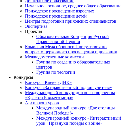
Дошкольное образование
Начальное, основное, среднее общее образование
Приходское просвещение взрослых
Приходское просвещение детей
Центры подготовки приходских специалистов
Экспертиза
Проекты
Образовательная Концепция Русской
Православной Церкви
Комиссия Межсоборного Присутствия по
вопросам церковного просвещения и диаконии
Межведомственные комиссии
Группа по созданию образовательных
центров
Группа по теологии
Конкурсы
Конкурс «Клевер ДНК»
Конкурс «За нравственный подвиг учителя»
Международный конкурс детского творчества
«Красота Божьего мира»
Архив конкурсов
Международный конкурс «Две столицы
Великой Победы!»
Международный конкурс «Интерактивный
урок «Правнуки победы о войне»