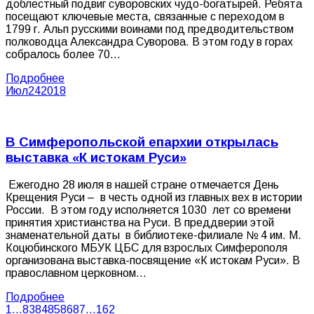
доблестный подвиг суворовских чудо-богатырей. Ребята
посещают ключевые места, связанные с переходом в
1799 г. Альп русскими воинами под предводительством
полководца Александра Суворова. В этом году в горах
собралось более 70…
Подробнее
Июл
24
2018
В Симферопольской епархии открылась
выставка «К истокам Руси»
Ежегодно 28 июля в нашей стране отмечается День
Крещения Руси – в честь одной из главных вех в истории
России. В этом году исполняется 1030 лет со времени
принятия христианства на Руси. В преддверии этой
знаменательной даты в библиотеке-филиале № 4 им. М.
Коцюбинского МБУК ЦБС для взрослых Симферополя
организована выставка-посвящение «К истокам Руси». В
православном церковном…
Подробнее
1
…
83
84
85
86
87
…
162