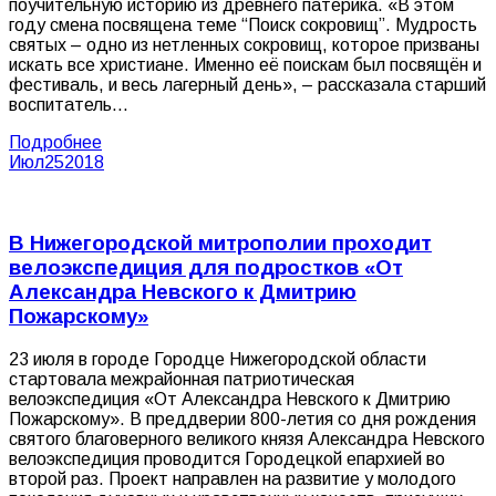
поучительную историю из древнего патерика. «В этом
году смена посвящена теме “Поиск сокровищ”. Мудрость
святых – одно из нетленных сокровищ, которое призваны
искать все христиане. Именно её поискам был посвящён и
фестиваль, и весь лагерный день», – рассказала старший
воспитатель…
Подробнее
Июл
25
2018
В Нижегородской митрополии проходит
велоэкспедиция для подростков «От
Александра Невского к Дмитрию
Пожарскому»
23 июля в городе Городце Нижегородской области
стартовала межрайонная патриотическая
велоэкспедиция «От Александра Невского к Дмитрию
Пожарскому». В преддверии 800-летия со дня рождения
святого благоверного великого князя Александра Невского
велоэкспедиция проводится Городецкой епархией во
второй раз. Проект направлен на развитие у молодого