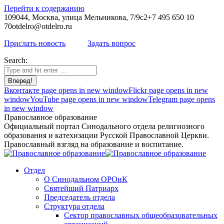
Перейти к содержанию
109044, Москва, улица Мельникова, 7/9с2
+7 495 650 10
70
otdelro@otdelro.ru
Прислать новость
Задать вопрос
Search:
Вконтакте page opens in new window
Flickr page opens in new
window
YouTube page opens in new window
Telegram page opens
in new window
Православное образование
Официальный портал Синодального отдела религиозного
образования и катехизации Русской Православной Церкви.
Православный взгляд на образование и воспитание.
Отдел
О Синодальном ОРОиК
Святейший Патриарх
Председатель отдела
Структура отдела
Сектор православных общеобразовательных