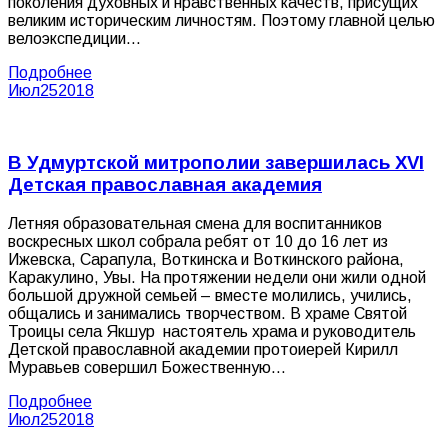
поколения духовных и нравственных качеств, присущих
великим историческим личностям. Поэтому главной целью
велоэкспедиции…
Подробнее
Июл
25
2018
В Удмуртской митрополии завершилась XVI
Детская православная академия
Летняя образовательная смена для воспитанников
воскресных школ собрала ребят от 10 до 16 лет из
Ижевска, Сарапула, Воткинска и Воткинского района,
Каракулино, Увы. На протяжении недели они жили одной
большой дружной семьей – вместе молились, учились,
общались и занимались творчеством. В храме Святой
Троицы села Якшур настоятель храма и руководитель
Детской православной академии протоиерей Кирилл
Муравьев совершил Божественную…
Подробнее
Июл
25
2018