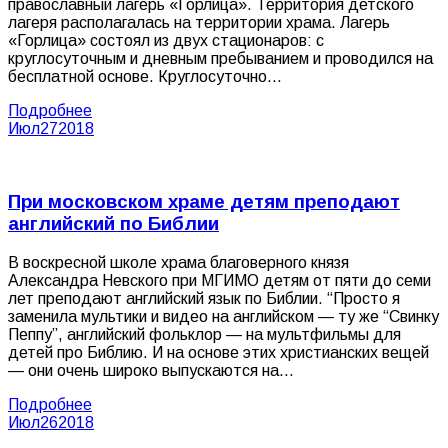
православный лагерь «Горлица». Территория детского
лагеря располагалась на территории храма. Лагерь
«Горлица» состоял из двух стационаров: с
круглосуточным и дневным пребыванием и проводился на
бесплатной основе. Круглосуточно…
Подробнее
Июл
27
2018
При московском храме детям преподают
английский по Библии
В воскресной школе храма благоверного князя
Александра Невского при МГИМО детям от пяти до семи
лет преподают английский язык по Библии. “Просто я
заменила мультики и видео на английском — ту же “Свинку
Пеппу”, английский фольклор — на мультфильмы для
детей про Библию. И на основе этих христианских вещей
— они очень широко выпускаются на…
Подробнее
Июл
26
2018