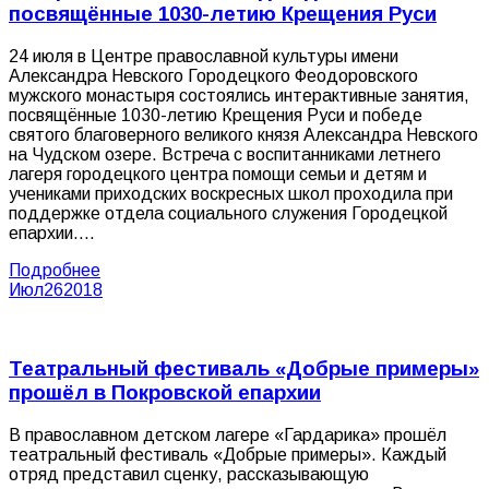
посвящённые 1030-летию Крещения Руси
24 июля в Центре православной культуры имени
Александра Невского Городецкого Феодоровского
мужского монастыря состоялись интерактивные занятия,
посвящённые 1030-летию Крещения Руси и победе
святого благоверного великого князя Александра Невского
на Чудском озере. Встреча с воспитанниками летнего
лагеря городецкого центра помощи семьи и детям и
учениками приходских воскресных школ проходила при
поддержке отдела социального служения Городецкой
епархии.…
Подробнее
Июл
26
2018
Театральный фестиваль «Добрые примеры»
прошёл в Покровской епархии
В православном детском лагере «Гардарика» прошёл
театральный фестиваль «Добрые примеры». Каждый
отряд представил сценку, рассказывающую