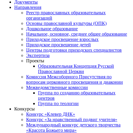
Документы
Направления
Реестр православных образовательных
организаций
Основы православной культуры (ОПК)
Дошкольное образование
Начальное, основное, среднее общее образование
Приходское просвещение взрослых
Приходское просвещение детей
Центры подготовки приходских специалистов
Экспертиза
Проекты
Образовательная Концепция Русской
Православной Церкви
Комиссия Межсоборного Присутствия по
вопросам церковного просвещения и диаконии
Межведомственные комиссии
Группа по созданию образовательных
центров
Группа по теологии
Конкурсы
Конкурс «Клевер ДНК»
Конкурс «За нравственный подвиг учителя»
Международный конкурс детского творчества
«Красота Божьего мира»