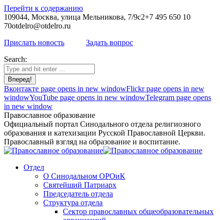
Перейти к содержанию
109044, Москва, улица Мельникова, 7/9с2
+7 495 650 10
70
otdelro@otdelro.ru
Прислать новость
Задать вопрос
Search:
Вконтакте page opens in new window
Flickr page opens in new
window
YouTube page opens in new window
Telegram page opens
in new window
Православное образование
Официальный портал Синодального отдела религиозного
образования и катехизации Русской Православной Церкви.
Православный взгляд на образование и воспитание.
Отдел
О Синодальном ОРОиК
Святейший Патриарх
Председатель отдела
Структура отдела
Сектор православных общеобразовательных