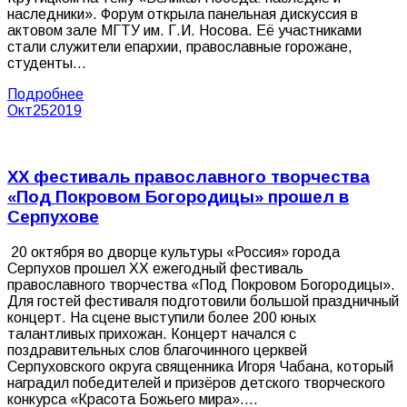
наследники». Форум открыла панельная дискуссия в
актовом зале МГТУ им. Г.И. Носова. Её участниками
стали служители епархии, православные горожане,
студенты…
Подробнее
Окт
25
2019
XX фестиваль православного творчества
«Под Покровом Богородицы» прошел в
Серпухове
20 октября во дворце культуры «Россия» города
Серпухов прошел XX ежегодный фестиваль
православного творчества «Под Покровом Богородицы».
Для гостей фестиваля подготовили большой праздничный
концерт. На сцене выступили более 200 юных
талантливых прихожан. Концерт начался с
поздравительных слов благочинного церквей
Серпуховского округа священника Игоря Чабана, который
наградил победителей и призёров детского творческого
конкурса «Красота Божьего мира».…