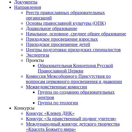
Документы
Направления
Реестр православных образовательных
организаций
Основы православной культуры (ОПК)
Дошкольное образование
Начальное, основное, среднее общее образование
Приходское просвещение взрослых
Приходское просвещение детей
Центры подготовки приходских специалистов
Экспертиза
Проекты
Образовательная Концепция Русской
Православной Церкви
Комиссия Межсоборного Присутствия по
вопросам церковного просвещения и диаконии
Межведомственные комиссии
Группа по созданию образовательных
центров
Группа по теологии
Конкурсы
Конкурс «Клевер ДНК»
Конкурс «За нравственный подвиг учителя»
Международный конкурс детского творчества
«Красота Божьего мира»