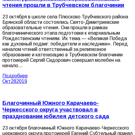
чтения прошли в Трубчевском благочинии
23 октября в школе села Плюсково Трубчевского района
Брянской области состоялись Свято-Димитриевские
образовательные чтения. Они прошли в рамках
благочиннического этапа подготовки к епархиальным
Рождественским чтениям. Их тема — «Великая Победа
как духовный подвиг: победители и наследники». Перед
началом чтений ответственный за религиозное
образование и катехизацию в Трубчевском благочинии
протоиерей Сергий Сидорович совершил молебен на
начало…
Подробнее
Окт
28
2019
Благочинный Южного Карачаево-
Черкесского округа участвовал в
праздновании юбилея детского сада
23 октября благочинный Южного Карачаево-Черкесского
церковного округа протоиерей Евгений Субтельный принял