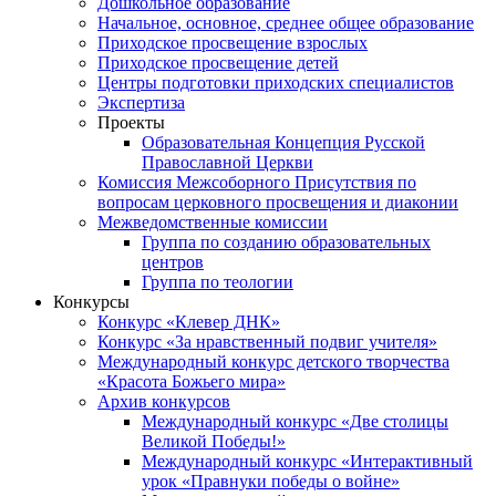
Дошкольное образование
Начальное, основное, среднее общее образование
Приходское просвещение взрослых
Приходское просвещение детей
Центры подготовки приходских специалистов
Экспертиза
Проекты
Образовательная Концепция Русской
Православной Церкви
Комиссия Межсоборного Присутствия по
вопросам церковного просвещения и диаконии
Межведомственные комиссии
Группа по созданию образовательных
центров
Группа по теологии
Конкурсы
Конкурс «Клевер ДНК»
Конкурс «За нравственный подвиг учителя»
Международный конкурс детского творчества
«Красота Божьего мира»
Архив конкурсов
Международный конкурс «Две столицы
Великой Победы!»
Международный конкурс «Интерактивный
урок «Правнуки победы о войне»