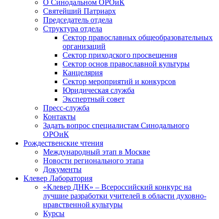
О Синодальном ОРОиК
Святейший Патриарх
Председатель отдела
Структура отдела
Сектор православных общеобразовательных
организаций
Сектор приходского просвещения
Сектор основ православной культуры
Канцелярия
Сектор мероприятий и конкурсов
Юридическая служба
Экспертный совет
Пресс-служба
Контакты
Задать вопрос специалистам Синодального
ОРОиК
Рождественские чтения
Международный этап в Москве
Новости регионального этапа
Документы
Клевер Лаборатория
«Клевер ДНК» – Всероссийский конкурс на
лучшие разработки учителей в области духовно-
нравственной культуры
Курсы