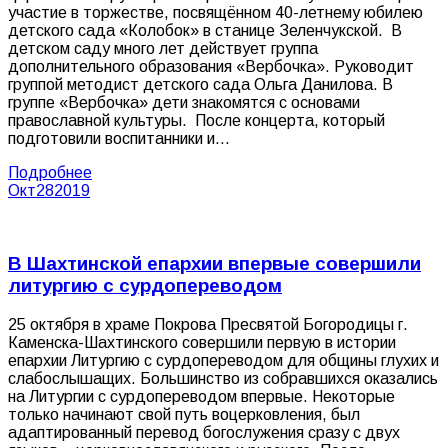
участие в торжестве, посвящённом 40-летнему юбилею
детского сада «Колобок» в станице Зеленчукской. В
детском саду много лет действует группа
дополнительного образования «Вербочка». Руководит
группой методист детского сада Ольга Данилова. В
группе «Вербочка» дети знакомятся с основами
православной культуры. После концерта, который
подготовили воспитанники и…
Подробнее
Окт
28
2019
В Шахтинской епархии впервые совершили
литургию с сурдопереводом
25 октября в храме Покрова Пресвятой Богородицы г.
Каменска-Шахтинского совершили первую в истории
епархии Литургию с сурдопереводом для общины глухих и
слабослышащих. Большинство из собравшихся оказались
на Литургии с сурдопереводом впервые. Некоторые
только начинают свой путь воцерковления, был
адаптированный перевод богослужения сразу с двух