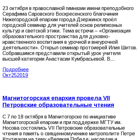
23 октября в православной гимназии имени преподобного
Серафима Саровского Воскресенского благочиния
Нижегородской епархии города Дзержинск проёл
городской семинар для учителей основ религиозных
культур и светской этики. Тема встречи – «Организация
образовательного пространства для духовно-
нравственного воспитания в урочной и внеурочной
деятельности». Открыл семинар протоиерей Илия Шитов.
Собравшимся представили открытый урок учителя
высшей категории Анастасии Кумбрасьевой. В…
Подробнее
Окт
25
2019
Магнитогорская епархия провела VII
Петровские образовательные чтения
С 7 по 18 октября в Магнитогорске по инициативе
Магнитогорской епархии и при поддержке МГТУ им.
Носова состоялись VII Петровские образовательные
чтения в память о священномученике митрополите Петре
Крутицком на тему «Великая Победа: наследие и