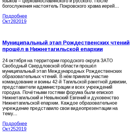
языков – церковнославянского и русского. После
богослужения настоятель Покровского храма иерей…
Подробнее
Окт
28
2019
Муниципальный этап Рождественских чтений
прошёл в Нижнетагильской епархии
24 октября на территории городского округа ЗАТО
Свободный Свердловской области прошёл
муниципальный этап Международных Рождественских
образовательных чтений. В нём приняли участие
командование и воины 42-й Тагильской ракетной дивизии,
представители администрации и всех учреждений
городка. Почётными гостями форума были епископ
Нижнетагильский и Невьянский Евгений и духовенство
Нижнетагильской епархии. Каждое образовательное
учреждение представило свои видеопрезентации на
тему…
Подробнее
Окт
25
2019