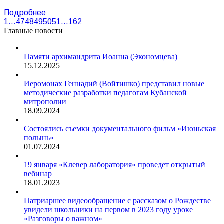
Подробнее
1
…
47
48
49
50
51
…
162
Главные новости
Памяти архимандрита Иоанна (Экономцева)
15.12.2025
Иеромонах Геннадий (Войтишко) представил новые
методические разработки педагогам Кубанской
митрополии
18.09.2024
Состоялись съемки документального фильм «Июньская
полынь»
01.07.2024
19 января «Клевер лаборатория» проведет открытый
вебинар
18.01.2023
Патриаршее видеообращение с рассказом о Рождестве
увидели школьники на первом в 2023 году уроке
«Разговоры о важном»