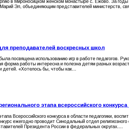
ргию в Мироносицком женском монастыре с. Ежово. За годы
Марий Эл, объединяющим представителей министерств, свя
для преподавателей воскресных школ
была посвящена использованию игр в работе педагогов. Рук
вая форма работы интересна и полезна детям разных возрас
и детей. «Хотелось бы, чтобы как…
егионального этапа всероссийского конкурса
тапа Всероссийского конкурса в области педагогики, воспи
Конкурс ежегодно проводит Синодальный отдел религиозного
ставителей Президента России в федеральных округах.…