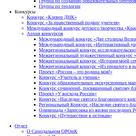
Группа по созданию образовательных центро
Группа по теологии
Конкурсы
Конкурс «Клевер ДНК»
Конкурс «За нравственный подвиг учителя»
Международный конкурс детского творчества «Кра
Архив конкурсов
Международный конкурс «Две столицы Вели
Международный конкурс «Интерактивный уро
Межрегиональный конкурс исследовательских
Межрегиональный художественный конкурс «
Межрегиональный конкурс «История моей сем
Межрегиональный конкурс «Из прошлого в н
Проект «Россия – это родина моя!»
Конкурс «Учитель и ученик»
Конкурс образовательных экскурсионных ма
Конкурс сочинений, посвященный святому б
Проект «У восхода России»
Конкурс «Наследие святого благоверного кня
Региональный Конкурс «Наследие святого бла
Олимпиада «Зарисовка из жизни последних 
Конкурс «Путешествие к истокам»
Отдел
О Синодальном ОРОиК