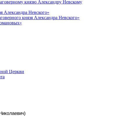
лаговерному князю Александру Невскому
зя Александра Невского»
говерного князя Александра Невского»
Романовых»
вной Церкви
ата
 Николаевич)