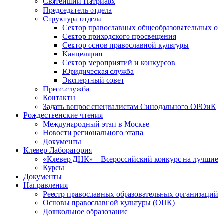
Святейший Патриарх
Председатель отдела
Структура отдела
Сектор православных общеобразовательных 
Сектор приходского просвещения
Сектор основ православной культуры
Канцелярия
Сектор мероприятий и конкурсов
Юридическая служба
Экспертный совет
Пресс-служба
Контакты
Задать вопрос специалистам Синодального ОРОиК
Рождественские чтения
Международный этап в Москве
Новости регионального этапа
Документы
Клевер Лаборатория
«Клевер ДНК» – Всероссийский конкурс на лучшие 
Курсы
Документы
Направления
Реестр православных образовательных организаций
Основы православной культуры (ОПК)
Дошкольное образование