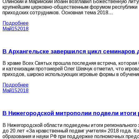
Олинский и Марийский Иоанн возглавил Божественную литу
крупнейшим церковно-общественным форумом республики 
приходских сотрудников. Основная тема 2018…
Подробнее
Май
15
2018
В Архангельске завершился цикл семинаров 
В храме Всех Святых прошла последняя встреча, которая 
и катехизации протоиерей Олег Шевчук отметил, что игро
приходов, широко использующих игровые формы в обучени
Подробнее
Май
15
2018
В Нижегородской митрополии подвели итоги р
В Нижегородской области подведены итоги регионального э
до 20 лет «За нравственный подвиг учителя» 2018 года. 
образования и науки РФ при поддержке полномочных пред