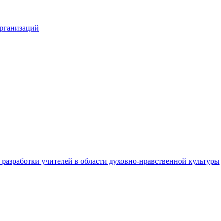
организаций
разработки учителей в области духовно-нравственной культуры