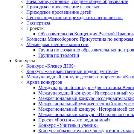
Начальное, основное, среднее общее образование
Приходское просвещение взрослых
Приходское просвещение детей
Центры подготовки приходских специалистов
Экспертиза
Проекты
Образовательная Концепция Русской Правос
Комиссия Межсоборного Присутствия по вопросам 
Межведомственные комиссии
Группа по созданию образовательных центро
Группа по теологии
Конкурсы
Конкурс «Клевер ДНК»
Конкурс «За нравственный подвиг учителя»
Международный конкурс детского творчества «Кра
Архив конкурсов
Международный конкурс «Две столицы Вели
Международный конкурс «Интерактивный уро
Межрегиональный конкурс исследовательских
Межрегиональный художественный конкурс «
Межрегиональный конкурс «История моей сем
Межрегиональный конкурс «Из прошлого в н
Проект «Россия – это родина моя!»
Конкурс «Учитель и ученик»
Конкурс образовательных экскурсионных ма