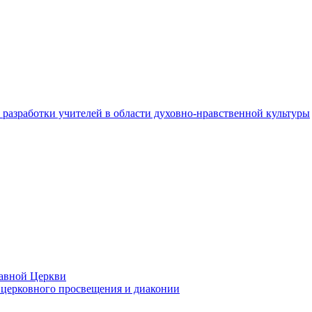
разработки учителей в области духовно-нравственной культуры
лавной Церкви
церковного просвещения и диаконии