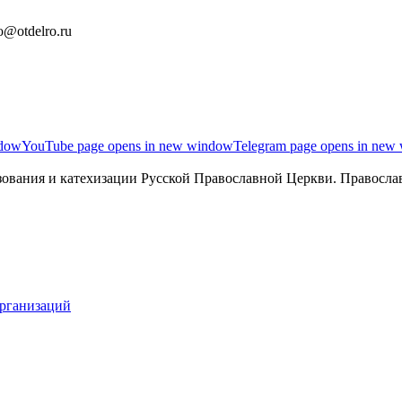
o@otdelro.ru
ndow
YouTube page opens in new window
Telegram page opens in new
ования и катехизации Русской Православной Церкви. Православ
организаций