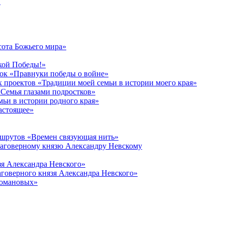
в
сота Божьего мира»
кой Победы!»
к «Правнуки победы о войне»
 проектов «Традиции моей семьи в истории моего края»
Семья глазами подростков»
ьи в истории родного края»
астоящее»
ршрутов «Времен связующая нить»
лаговерному князю Александру Невскому
зя Александра Невского»
говерного князя Александра Невского»
Романовых»