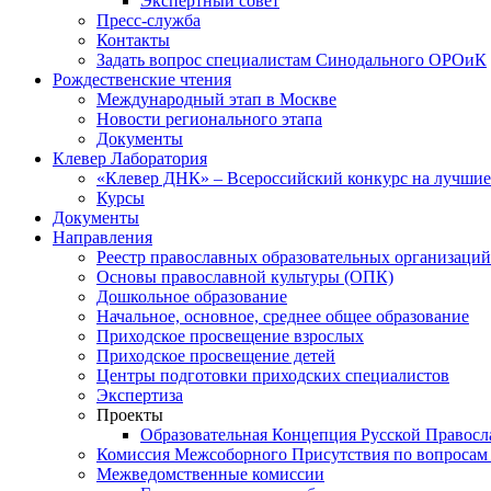
Экспертный совет
Пресс-служба
Контакты
Задать вопрос специалистам Синодального ОРОиК
Рождественские чтения
Международный этап в Москве
Новости регионального этапа
Документы
Клевер Лаборатория
«Клевер ДНК» – Всероссийский конкурс на лучшие 
Курсы
Документы
Направления
Реестр православных образовательных организаций
Основы православной культуры (ОПК)
Дошкольное образование
Начальное, основное, среднее общее образование
Приходское просвещение взрослых
Приходское просвещение детей
Центры подготовки приходских специалистов
Экспертиза
Проекты
Образовательная Концепция Русской Правос
Комиссия Межсоборного Присутствия по вопросам 
Межведомственные комиссии