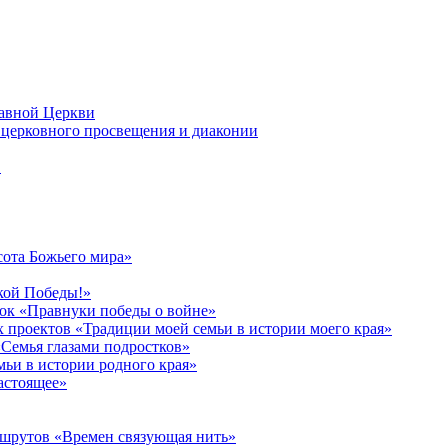
лавной Церкви
церковного просвещения и диаконии
в
сота Божьего мира»
кой Победы!»
к «Правнуки победы о войне»
 проектов «Традиции моей семьи в истории моего края»
Семья глазами подростков»
ьи в истории родного края»
астоящее»
ршрутов «Времен связующая нить»