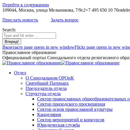
Перейти к содержанию
109044, Москва, улица Мельникова, 7/9с2
+7 495 650 10 70
otdelr
Прислать новость
Задать вопрос
Search:
Вконтакте page opens in new window
Flickr page opens in new wi
Православное образование
Официальный портал Синодального отдела религиозного образ
Отдел
О Синодальном ОРОиК
Святейший Патриарх
Председатель отдела
Структура отдела
Сектор православных общеобразовательных 
Сектор приходского просвещения
Сектор основ православной культуры
Канцелярия
Сектор мероприятий и конкурсов
Юридическая служба