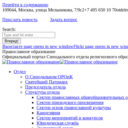
Перейти к содержанию
109044, Москва, улица Мельникова, 7/9с2
+7 495 650 10 70
otdelr
Прислать новость
Задать вопрос
Search:
Вконтакте page opens in new window
Flickr page opens in new wi
Православное образование
Официальный портал Синодального отдела религиозного образ
Отдел
О Синодальном ОРОиК
Святейший Патриарх
Председатель отдела
Структура отдела
Сектор православных общеобразовательных 
Сектор приходского просвещения
Сектор основ православной культуры
Канцелярия
Сектор мероприятий и конкурсов
Юридическая служба