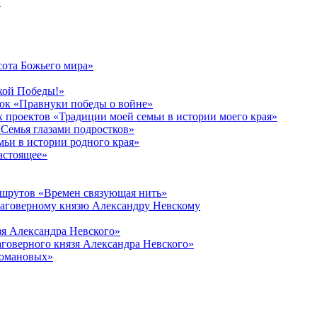
в
сота Божьего мира»
кой Победы!»
к «Правнуки победы о войне»
 проектов «Традиции моей семьи в истории моего края»
Семья глазами подростков»
ьи в истории родного края»
астоящее»
ршрутов «Времен связующая нить»
лаговерному князю Александру Невскому
зя Александра Невского»
говерного князя Александра Невского»
Романовых»