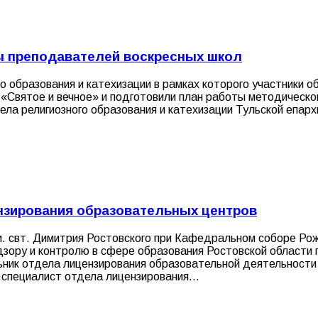
ы преподавателей воскресных школ
го образования и катехизации в рамках которого участники
а «Святое и вечное» и подготовили план работы методическ
ла религиозного образования и катехизации Тульской епарх
нзирования образовательных центров
им. свт. Димитрия Ростовского при Кафедральном соборе Р
зору и контролю в сфере образования Ростовской области 
ьник отдела лицензирования образовательной деятельности
й специалист отдела лицензирования…