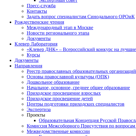
Экспертный совет
Пресс-служба
Контакты
Задать вопрос специалистам Синодального ОРОиК
Рождественские чтения
Международный этап в Москве
Новости регионального этапа
Документы
Клевер Лаборатория
«Клевер ДНК» – Всероссийский конкурс на лучшие 
Курсы
Документы
Направления
Реестр православных образовательных организаций
Основы православной культуры (ОПК)
Дошкольное образование
Начальное, основное, среднее общее образование
Приходское просвещение взрослых
Приходское просвещение детей
Центры подготовки приходских специалистов
Экспертиза
Проекты
Образовательная Концепция Русской Правос
Комиссия Межсоборного Присутствия по вопросам 
Межведомственные комиссии