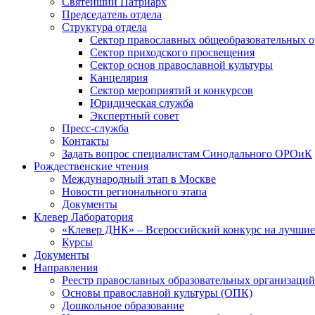
Святейший Патриарх
Председатель отдела
Структура отдела
Сектор православных общеобразовательных 
Сектор приходского просвещения
Сектор основ православной культуры
Канцелярия
Сектор мероприятий и конкурсов
Юридическая служба
Экспертный совет
Пресс-служба
Контакты
Задать вопрос специалистам Синодального ОРОиК
Рождественские чтения
Международный этап в Москве
Новости регионального этапа
Документы
Клевер Лаборатория
«Клевер ДНК» – Всероссийский конкурс на лучшие 
Курсы
Документы
Направления
Реестр православных образовательных организаций
Основы православной культуры (ОПК)
Дошкольное образование