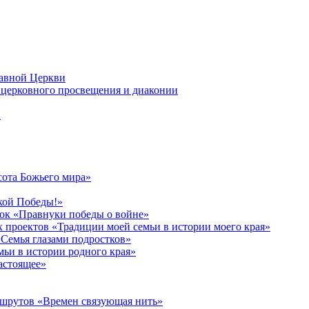
лавной Церкви
церковного просвещения и диаконии
в
сота Божьего мира»
кой Победы!»
к «Правнуки победы о войне»
 проектов «Традиции моей семьи в истории моего края»
Семья глазами подростков»
ьи в истории родного края»
астоящее»
ршрутов «Времен связующая нить»