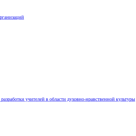
организаций
разработки учителей в области духовно-нравственной культуры