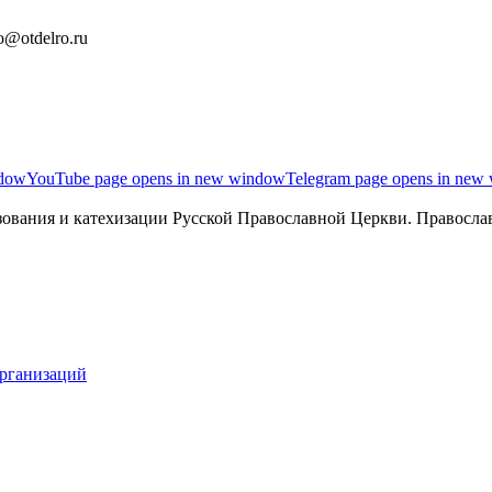
o@otdelro.ru
ndow
YouTube page opens in new window
Telegram page opens in new
ования и катехизации Русской Православной Церкви. Православ
организаций