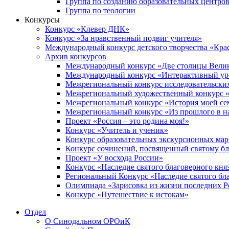
Группа по созданию образовательных центро
Группа по теологии
Конкурсы
Конкурс «Клевер ДНК»
Конкурс «За нравственный подвиг учителя»
Международный конкурс детского творчества «Кра
Архив конкурсов
Международный конкурс «Две столицы Вели
Международный конкурс «Интерактивный уро
Межрегиональный конкурс исследовательских
Межрегиональный художественный конкурс «
Межрегиональный конкурс «История моей сем
Межрегиональный конкурс «Из прошлого в н
Проект «Россия – это родина моя!»
Конкурс «Учитель и ученик»
Конкурс образовательных экскурсионных ма
Конкурс сочинений, посвященный святому б
Проект «У восхода России»
Конкурс «Наследие святого благоверного кня
Региональный Конкурс «Наследие святого бла
Олимпиада «Зарисовка из жизни последних 
Конкурс «Путешествие к истокам»
Отдел
О Синодальном ОРОиК