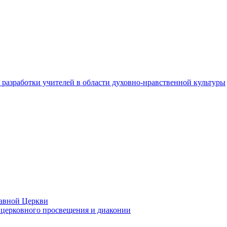
разработки учителей в области духовно-нравственной культуры
лавной Церкви
церковного просвещения и диаконии