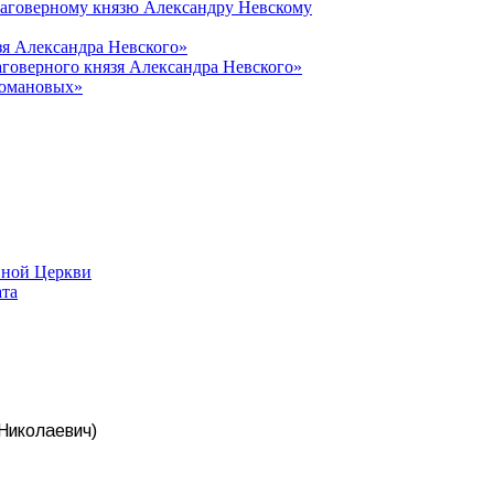
лаговерному князю Александру Невскому
зя Александра Невского»
говерного князя Александра Невского»
Романовых»
вной Церкви
ата
 Николаевич)