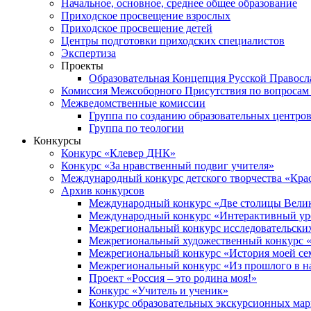
Начальное, основное, среднее общее образование
Приходское просвещение взрослых
Приходское просвещение детей
Центры подготовки приходских специалистов
Экспертиза
Проекты
Образовательная Концепция Русской Правос
Комиссия Межсоборного Присутствия по вопросам 
Межведомственные комиссии
Группа по созданию образовательных центро
Группа по теологии
Конкурсы
Конкурс «Клевер ДНК»
Конкурс «За нравственный подвиг учителя»
Международный конкурс детского творчества «Кра
Архив конкурсов
Международный конкурс «Две столицы Вели
Международный конкурс «Интерактивный уро
Межрегиональный конкурс исследовательских
Межрегиональный художественный конкурс «
Межрегиональный конкурс «История моей сем
Межрегиональный конкурс «Из прошлого в н
Проект «Россия – это родина моя!»
Конкурс «Учитель и ученик»
Конкурс образовательных экскурсионных ма