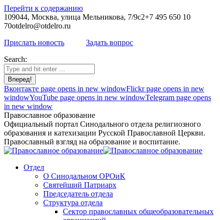
Перейти к содержанию
109044, Москва, улица Мельникова, 7/9с2
+7 495 650 10
70
otdelro@otdelro.ru
Прислать новость
Задать вопрос
Search:
Вконтакте page opens in new window
Flickr page opens in new
window
YouTube page opens in new window
Telegram page opens
in new window
Православное образование
Официальный портал Синодального отдела религиозного
образования и катехизации Русской Православной Церкви.
Православный взгляд на образование и воспитание.
Отдел
О Синодальном ОРОиК
Святейший Патриарх
Председатель отдела
Структура отдела
Сектор православных общеобразовательных