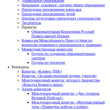
Дошкольное образование
Начальное, основное, среднее общее образование
Приходское просвещение взрослых
Приходское просвещение детей
Центры подготовки приходских специалистов
Экспертиза
Проекты
Образовательная Концепция Русской
Православной Церкви
Комиссия Межсоборного Присутствия по
вопросам церковного просвещения и диаконии
Межведомственные комиссии
Группа по созданию образовательных
центров
Группа по теологии
Конкурсы
Конкурс «Клевер ДНК»
Конкурс «За нравственный подвиг учителя»
Международный конкурс детского творчества
«Красота Божьего мира»
Архив конкурсов
Международный конкурс «Две столицы
Великой Победы!»
Международный конкурс «Интерактивный
урок «Правнуки победы о войне»