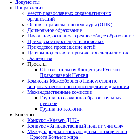
Документы
Направления
Реестр православных образовательных
организаций
Основы православной культуры (ОПК)
Дошкольное образование
Начальное, основное, среднее общее образование
Приходское просвещение взрослых
Приходское просвещение детей
Центры подготовки приходских специалистов
Экспертиза
Проекты
Образовательная Концепция Русской
Православной Церкви
Комиссия Межсоборного Присутствия по
вопросам церковного просвещения и диаконии
Межведомственные комиссии
Группа по созданию образовательных
центров
Группа по теологии
Конкурсы
Конкурс «Клевер ДНК»
Конкурс «За нравственный подвиг учителя»
Международный конкурс детского творчества
«Красота Божьего мира»