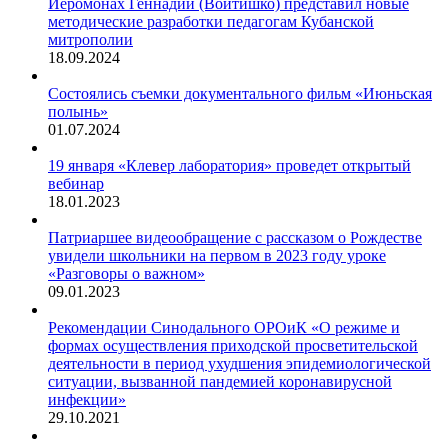
Иеромонах Геннадий (Войтишко) представил новые
методические разработки педагогам Кубанской
митрополии
18.09.2024
Состоялись съемки документального фильм «Июньская
полынь»
01.07.2024
19 января «Клевер лаборатория» проведет открытый
вебинар
18.01.2023
Патриаршее видеообращение с рассказом о Рождестве
увидели школьники на первом в 2023 году уроке
«Разговоры о важном»
09.01.2023
Рекомендации Синодального ОРОиК «О режиме и
формах осуществления приходской просветительской
деятельности в период ухудшения эпидемиологической
ситуации, вызванной пандемией коронавирусной
инфекции»
29.10.2021