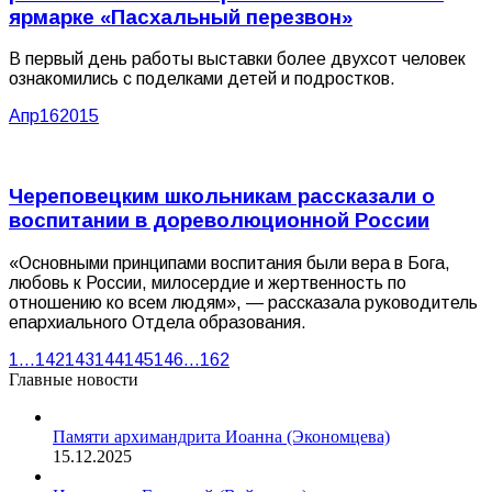
ярмарке «Пасхальный перезвон»
В первый день работы выставки более двухсот человек
ознакомились с поделками детей и подростков.
Апр
16
2015
Череповецким школьникам рассказали о
воспитании в дореволюционной России
«Основными принципами воспитания были вера в Бога,
любовь к России, милосердие и жертвенность по
отношению ко всем людям», — рассказала руководитель
епархиального Отдела образования.
1
…
142
143
144
145
146
…
162
Главные новости
Памяти архимандрита Иоанна (Экономцева)
15.12.2025