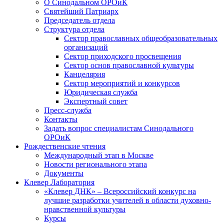
О Синодальном ОРОиК
Святейший Патриарх
Председатель отдела
Структура отдела
Сектор православных общеобразовательных
организаций
Сектор приходского просвещения
Сектор основ православной культуры
Канцелярия
Сектор мероприятий и конкурсов
Юридическая служба
Экспертный совет
Пресс-служба
Контакты
Задать вопрос специалистам Синодального
ОРОиК
Рождественские чтения
Международный этап в Москве
Новости регионального этапа
Документы
Клевер Лаборатория
«Клевер ДНК» – Всероссийский конкурс на
лучшие разработки учителей в области духовно-
нравственной культуры
Курсы