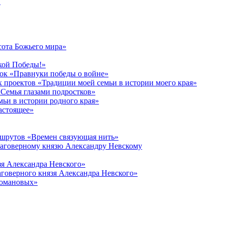
в
сота Божьего мира»
кой Победы!»
к «Правнуки победы о войне»
 проектов «Традиции моей семьи в истории моего края»
Семья глазами подростков»
ьи в истории родного края»
астоящее»
ршрутов «Времен связующая нить»
лаговерному князю Александру Невскому
зя Александра Невского»
говерного князя Александра Невского»
Романовых»