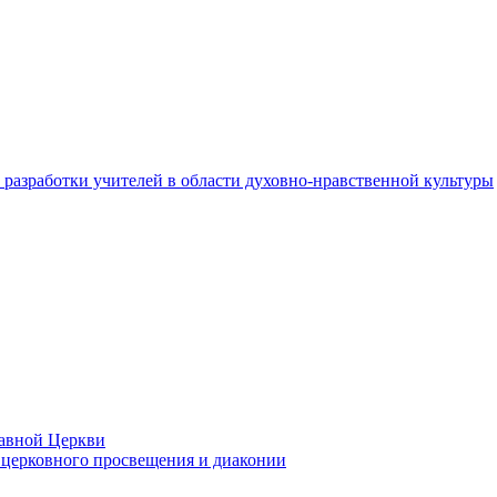
разработки учителей в области духовно-нравственной культуры
лавной Церкви
церковного просвещения и диаконии