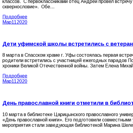
классов. С первоклассниками отец Андрей провел встречу 
сквернословие». Обе…
Подробнее
Мар
11
2020
Дети уфимской школы встретились с ветера
8 марта в Спасском храме г. Уфы состоялась первая встр
родители встретились с участницей ежегодных парадов П
хроники Великой Отечественной войны. Затем Елена Михай
Подробнее
Мар
11
2020
День православной книги отметили в библио
10 марта в библиотеке Царицынского православного униве
«День православной книги». Его подготовили совместными
мероприятия стали заведующая библиотекой Марина Шелес