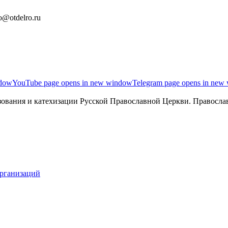
o@otdelro.ru
ndow
YouTube page opens in new window
Telegram page opens in new
ования и катехизации Русской Православной Церкви. Православ
организаций