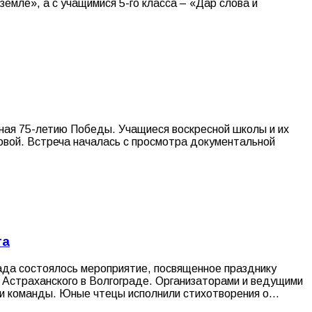
емле», а с учащимися 5-го класса – «Дар слова и
нная 75-летию Победы. Учащиеся воскресной школы и их
вой. Встреча началась с просмотра документальной
та
ада состоялось мероприятие, посвященное празднику
 Астраханского в Волгограде. Организаторами и ведущими
ри команды. Юные чтецы исполнили стихотворения о…