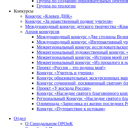
Группа по созданию образовательных центро
Группа по теологии
Конкурсы
Конкурс «Клевер ДНК»
Конкурс «За нравственный подвиг учителя»
Международный конкурс детского творчества «Кра
Архив конкурсов
Международный конкурс «Две столицы Вели
Международный конкурс «Интерактивный уро
Межрегиональный конкурс исследовательских
Межрегиональный художественный конкурс «
Межрегиональный конкурс «История моей сем
Межрегиональный конкурс «Из прошлого в н
Проект «Россия – это родина моя!»
Конкурс «Учитель и ученик»
Конкурс образовательных экскурсионных ма
Конкурс сочинений, посвященный святому б
Проект «У восхода России»
Конкурс «Наследие святого благоверного кня
Региональный Конкурс «Наследие святого бла
Олимпиада «Зарисовка из жизни последних 
Конкурс «Путешествие к истокам»
Отдел
О Синодальном ОРОиК