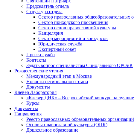
Святейший Патриарх
Председатель отдела
Структура отдела
Сектор православных общеобразовательных 
Сектор приходского просвещения
Сектор основ православной культуры
Канцелярия
Сектор мероприятий и конкурсов
Юридическая служба
Экспертный совет
Пресс-служба
Контакты
Задать вопрос специалистам Синодального ОРОиК
Рождественские чтения
Международный этап в Москве
Новости регионального этапа
Документы
Клевер Лаборатория
«Клевер ДНК» – Всероссийский конкурс на лучшие 
Курсы
Документы
Направления
Реестр православных образовательных организаций
Основы православной культуры (ОПК)
Дошкольное образование