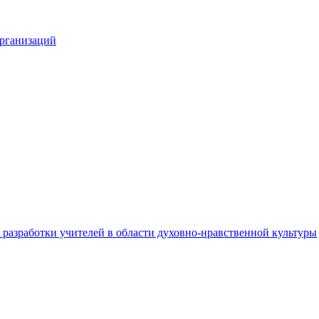
организаций
разработки учителей в области духовно-нравственной культуры