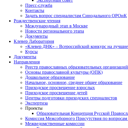
Экспертный совет
Пресс-служба
Контакты
Задать вопрос специалистам Синодального ОРОиК
Рождественские чтения
Международный этап в Москве
Новости регионального этапа
Документы
Клевер Лаборатория
«Клевер ДНК» – Всероссийский конкурс на лучшие 
Курсы
Документы
Направления
Реестр православных образовательных организаций
Основы православной культуры (ОПК)
Дошкольное образование
Начальное, основное, среднее общее образование
Приходское просвещение взрослых
Приходское просвещение детей
Центры подготовки приходских специалистов
Экспертиза
Проекты
Образовательная Концепция Русской Правос
Комиссия Межсоборного Присутствия по вопросам 
Межведомственные комиссии