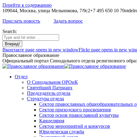
Перейти к содержанию
109044, Москва, улица Мельникова, 7/9с2
+7 495 650 10 70
otdelr
Прислать новость
Задать вопрос
Search:
Вконтакте page opens in new window
Flickr page opens in new wi
Православное образование
Официальный портал Синодального отдела религиозного образ
Отдел
О Синодальном ОРОиК
Святейший Патриарх
Председатель отдела
Структура отдела
Сектор православных общеобразовательных 
Сектор приходского просвещения
Сектор основ православной культуры
Канцелярия
Сектор мероприятий и конкурсов
Юридическая служба