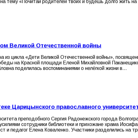
на тему «Почитай родителей твоих и будешь долго жить на з
ном Великой Отечественной войны
еча из цикла «Дети Великой Отечественной войны», посвяще
обеды на Красной площади Еленой Михайловной Паканещико
ловна поделилась воспоминаниями о нелёгкой жизни в…
теке Царицынского православного университе
рситета преподобного Сергия Радонежского города Волгогр
 усилиями сотрудники библиотеки и прихожане храма Иосифа
т и педагог Елена Коваленко. Участники разделились на т