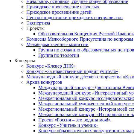
Начальное, основное, среднее общее образование
Приходское просвещение взрослых
Приходское просвещение детей
Центры подготовки приходских специалистов
Экспертиза
Проекты
Образовательная Концепция Русской Правос
Комиссия Межсоборного Присутствия по вопросам 
Межведомственные комиссии
Группа по созданию образовательных центро
Группа по теологии
Конкурсы
Конкурс «Клевер ДНК»
Конкурс «За нравственный подвиг учителя»
Международный конкурс детского творчества «Кра
Архив конкурсов
Международный конкурс «Две столицы Вели
Международный конкурс «Интерактивный уро
Межрегиональный конкурс исследовательских
Межрегиональный художественный конкурс «
Межрегиональный конкурс «История моей сем
Межрегиональный конкурс «Из прошлого в н
Проект «Россия – это родина моя!»
Конкурс «Учитель и ученик»
Конкурс образовательных экскурсионных ма