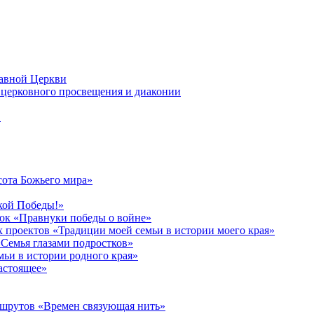
лавной Церкви
церковного просвещения и диаконии
в
сота Божьего мира»
кой Победы!»
к «Правнуки победы о войне»
 проектов «Традиции моей семьи в истории моего края»
Семья глазами подростков»
ьи в истории родного края»
астоящее»
ршрутов «Времен связующая нить»