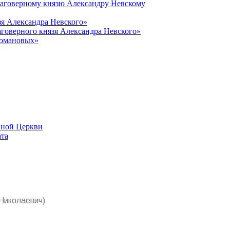
лаговерному князю Александру Невскому
зя Александра Невского»
говерного князя Александра Невского»
Романовых»
вной Церкви
ата
 Николаевич)