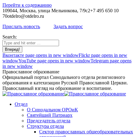
Перейти к содержанию
109044, Москва, улица Мельникова, 7/9с2
+7 495 650 10
70
otdelro@otdelro.ru
Прислать новость
Задать вопрос
Search:
Вконтакте page opens in new window
Flickr page opens in new
window
YouTube page opens in new window
Telegram page opens
in new window
Православное образование
Официальный портал Синодального отдела религиозного
образования и катехизации Русской Православной Церкви.
Православный взгляд на образование и воспитание.
Отдел
О Синодальном ОРОиК
Святейший Патриарх
Председатель отдела
Структура отдела
Сектор православных общеобразовательных