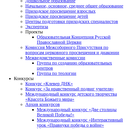
Дошкольное образование
Начальное, основное, среднее общее образование
Приходское просвещение взрослых
Приходское просвещение детей
Центры подготовки приходских специалистов
Экспертиза
Проекты
Образовательная Концепция Русской
Православной Церкви
Комиссия Межсоборного Присутствия по
вопросам церковного просвещения и диаконии
Межведомственные комиссии
Группа по созданию образовательных
центров
Группа по теологии
Конкурсы
Конкурс «Клевер ДНК»
Конкурс «За нравственный подвиг учителя»
Международный конкурс детского творчества
«Красота Божьего мира»
Архив конкурсов
Международный конкурс «Две столицы
Великой Победы!»
Международный конкурс «Интерактивный
урок «Правнуки победы о войне»