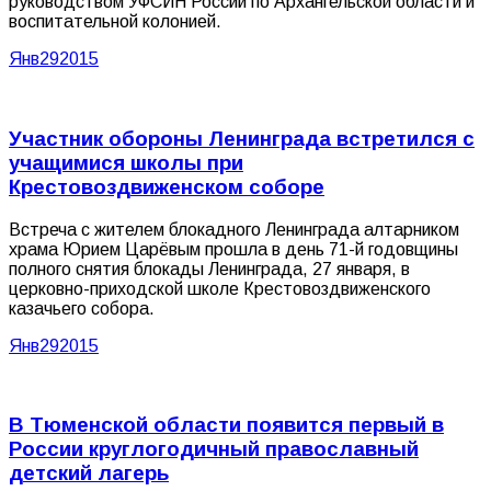
руководством УФСИН России по Архангельской области и
воспитательной колонией.
Янв
29
2015
Участник обороны Ленинграда встретился с
учащимися школы при
Крестовоздвиженском соборе
Встреча с жителем блокадного Ленинграда алтарником
храма Юрием Царёвым прошла в день 71-й годовщины
полного снятия блокады Ленинграда, 27 января, в
церковно-приходской школе Крестовоздвиженского
казачьего собора.
Янв
29
2015
В Тюменской области появится первый в
России круглогодичный православный
детский лагерь