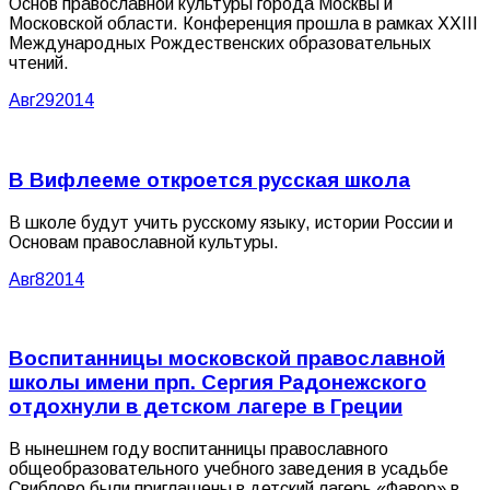
Основ православной культуры города Москвы и
Московской области. Конференция прошла в рамках XXIII
Международных Рождественских образовательных
чтений.
Авг
29
2014
В Вифлееме откроется русская школа
В школе будут учить русскому языку, истории России и
Основам православной культуры.
Авг
8
2014
Воспитанницы московской православной
школы имени прп. Сергия Радонежского
отдохнули в детском лагере в Греции
В нынешнем году воспитанницы православного
общеобразовательного учебного заведения в усадьбе
Свиблово были приглашены в детский лагерь «Фавор» в