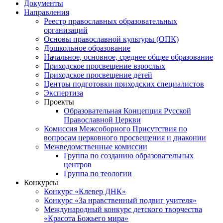
Документы
Направления
Реестр православных образовательных
организаций
Основы православной культуры (ОПК)
Дошкольное образование
Начальное, основное, среднее общее образование
Приходское просвещение взрослых
Приходское просвещение детей
Центры подготовки приходских специалистов
Экспертиза
Проекты
Образовательная Концепция Русской
Православной Церкви
Комиссия Межсоборного Присутствия по
вопросам церковного просвещения и диаконии
Межведомственные комиссии
Группа по созданию образовательных
центров
Группа по теологии
Конкурсы
Конкурс «Клевер ДНК»
Конкурс «За нравственный подвиг учителя»
Международный конкурс детского творчества
«Красота Божьего мира»