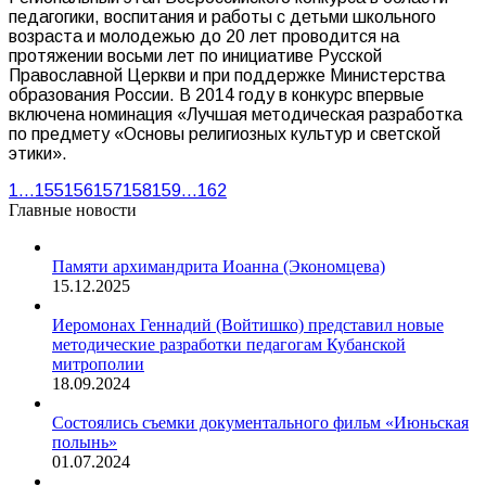
педагогики, воспитания и работы с детьми школьного
возраста и молодежью до 20 лет проводится на
протяжении восьми лет по инициативе Русской
Православной Церкви и при поддержке Министерства
образования России. В 2014 году в конкурс впервые
включена номинация «Лучшая методическая разработка
по предмету «Основы религиозных культур и светской
этики».
1
…
155
156
157
158
159
…
162
Главные новости
Памяти архимандрита Иоанна (Экономцева)
15.12.2025
Иеромонах Геннадий (Войтишко) представил новые
методические разработки педагогам Кубанской
митрополии
18.09.2024
Состоялись съемки документального фильм «Июньская
полынь»
01.07.2024