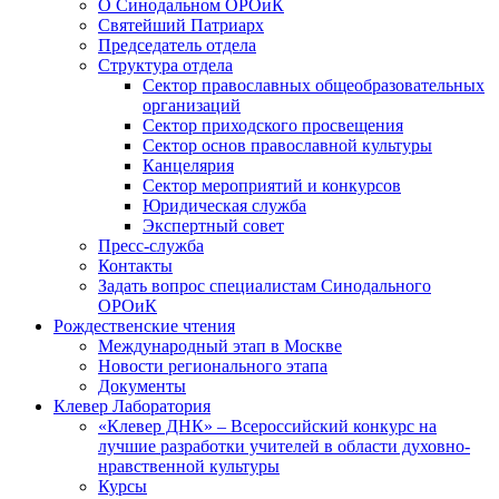
О Синодальном ОРОиК
Святейший Патриарх
Председатель отдела
Структура отдела
Сектор православных общеобразовательных
организаций
Сектор приходского просвещения
Сектор основ православной культуры
Канцелярия
Сектор мероприятий и конкурсов
Юридическая служба
Экспертный совет
Пресс-служба
Контакты
Задать вопрос специалистам Синодального
ОРОиК
Рождественские чтения
Международный этап в Москве
Новости регионального этапа
Документы
Клевер Лаборатория
«Клевер ДНК» – Всероссийский конкурс на
лучшие разработки учителей в области духовно-
нравственной культуры
Курсы