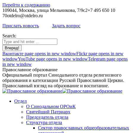
Перейти к содержанию
109044, Москва, улица Мельникова, 7/9с2
+7 495 650 10
70
otdelro@otdelro.ru
Прислать новость
Задать вопрос
Search:
Вконтакте page opens in new window
Flickr page opens in new
window
YouTube page opens in new window
Telegram page opens
in new window
Православное образование
Официальный портал Синодального отдела религиозного
образования и катехизации Русской Православной Церкви.
Православный взгляд на образование и воспитание.
Отдел
О Синодальном ОРОиК
Святейший Патриарх
Председатель отдела
Структура отдела
Сектор православных общеобразовательных