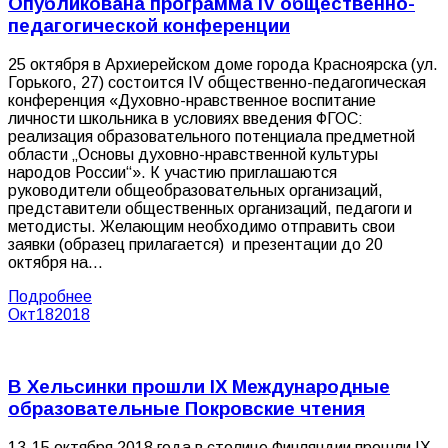
Опубликована программа IV общественно-
педагогической конференции
25 октября в Архиерейском доме города Красноярска (ул.
Горького, 27) состоится IV общественно-педагогическая
конференция «Духовно-нравственное воспитание
личности школьника в условиях введения ФГОС:
реализация образовательного потенциала предметной
области „Основы духовно-нравственной культуры
народов России“». К участию приглашаются
руководители общеобразовательных организаций,
представители общественных организаций, педагоги и
методисты. Желающим необходимо отправить свои
заявки (образец прилагается) и презентации до 20
октября на…
Подробнее
Окт
18
2018
В Хельсинки прошли IХ Международные
образовательные Покровские чтения
13-15 октября 2018 года в столице Финляндии прошли IХ