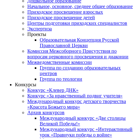
Дошкольное образование
Начальное, основное, среднее общее образование
Приходское просвещение взрослых
Приходское просвещение детей
Центры подготовки приходских специалистов
Экспертиза
Проекты
Образовательная Концепция Русской
Православной Церкви
Комиссия Межсоборного Присутствия по
вопросам церковного просвещения и диаконии
Межведомственные комиссии
Группа по созданию образовательных
центров
Группа по теологии
Конкурсы
Конкурс «Клевер ДНК»
Конкурс «За нравственный подвиг учителя»
Международный конкурс детского творчества
«Красота Божьего мира»
Архив конкурсов
Международный конкурс «Две столицы
Великой Победы!»
Международный конкурс «Интерактивный
урок «Правнуки победы о войне»