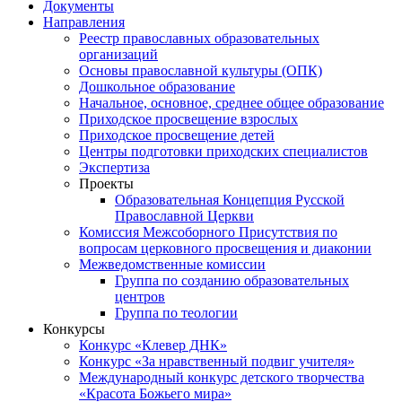
Документы
Направления
Реестр православных образовательных
организаций
Основы православной культуры (ОПК)
Дошкольное образование
Начальное, основное, среднее общее образование
Приходское просвещение взрослых
Приходское просвещение детей
Центры подготовки приходских специалистов
Экспертиза
Проекты
Образовательная Концепция Русской
Православной Церкви
Комиссия Межсоборного Присутствия по
вопросам церковного просвещения и диаконии
Межведомственные комиссии
Группа по созданию образовательных
центров
Группа по теологии
Конкурсы
Конкурс «Клевер ДНК»
Конкурс «За нравственный подвиг учителя»
Международный конкурс детского творчества
«Красота Божьего мира»