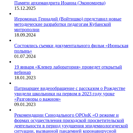
Памяти архимандрита Иоанна (Экономцева)
15.12.2025
Иеромонах Геннадий (Войтишко) представил новые
методические разработки педагогам Кубанской
митрополии
18.09.2024
Состоялись съемки документального фильм «Июньская
полынь»
01.07.2024
19 января «Клевер лаборатория» проведет открытый
вебинар
18.01.2023
Патриаршее видеообращение с рассказом о Рождестве
увидели школьники на первом в 2023 году уроке
«Разговоры о важном»
09.01.2023
Рекомендации Синодального ОРОиК «О режиме и
формах осуществления приходской просветительской
деятельности в период ухудшения эпидемиологической
ситуации, вызванной пандемией коронавирусной