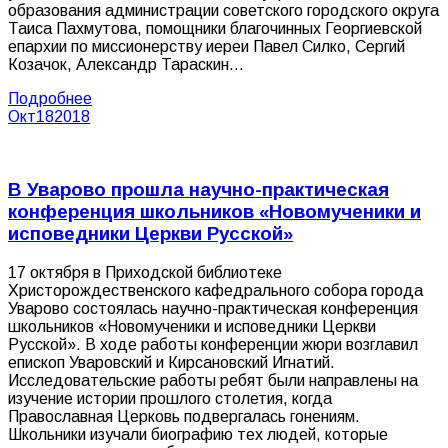
образования администрации советского городского округа
Таиса Пахмутова, помощники благочинных Георгиевской
епархии по миссионерству иереи Павел Силко, Сергий
Козачок, Александр Тараскин…
Подробнее
Окт
18
2018
В Уварово прошла научно-практическая
конференция школьников «Новомученики и
исповедники Церкви Русской»
17 октября в Приходской библиотеке
Христорождественского кафедрального собора города
Уварово состоялась научно-практическая конференция
школьников «Новомученики и исповедники Церкви
Русской». В ходе работы конференции жюри возглавил
епископ Уваровский и Кирсановский Игнатий.
Исследовательские работы ребят были направлены на
изучение истории прошлого столетия, когда
Православная Церковь подвергалась гонениям.
Школьники изучали биографию тех людей, которые