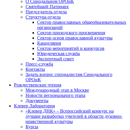
О Синодальном ОРОиК
Святейший Патриарх
Председатель отдела
Структура отдела
Сектор православных общеобразовательных
организаций
Сектор приходского просвещения
Сектор основ православной культуры
Канцелярия
Сектор мероприятий и конкурсов
Юридическая служба
Экспертный совет
Пресс-служба
Контакты
Задать вопрос специалистам Синодального
ОРОиК
Рождественские чтения
Международный этап в Москве
Новости регионального этапа
Документы
Клевер Лаборатория
«Клевер ДНК» – Всероссийский конкурс на
лучшие разработки учителей в области духовно-
нравственной культуры
Курсы