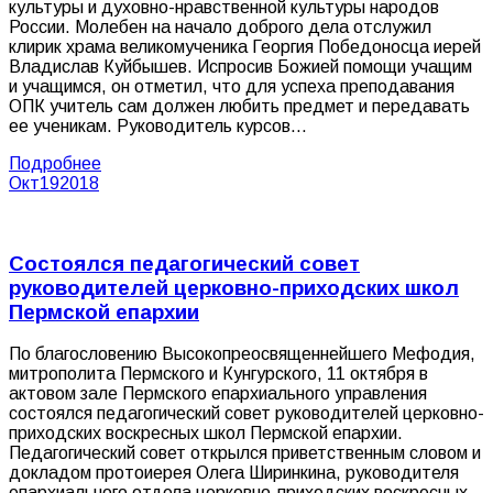
культуры и духовно-нравственной культуры народов
России. Молебен на начало доброго дела отслужил
клирик храма великомученика Георгия Победоносца иерей
Владислав Куйбышев. Испросив Божией помощи учащим
и учащимся, он отметил, что для успеха преподавания
ОПК учитель сам должен любить предмет и передавать
ее ученикам. Руководитель курсов…
Подробнее
Окт
19
2018
Состоялся педагогический совет
руководителей церковно-приходских школ
Пермской епархии
По благословению Высокопреосвященнейшего Мефодия,
митрополита Пермского и Кунгурского, 11 октября в
актовом зале Пермского епархиального управления
состоялся педагогический совет руководителей церковно-
приходских воскресных школ Пермской епархии.
Педагогический совет открылся приветственным словом и
докладом протоиерея Олега Ширинкина, руководителя
епархиального отдела церковно-приходских воскресных