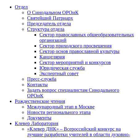
Отдел
О Синодальном ОРОиК
Святейший Патриарх
Председатель отдела
Структура отдела
Сектор православных общеобразовательных
организаций
Сектор приходского просвещения
Сектор основ православной культуры
Канцелярия
Сектор мероприятий и конкурсов
Юридическая служба
Экспертный совет
Пресс-служба
Контакты
Задать вопрос специалистам Синодального
ОРОиК
Рождественские чтения
Международный этап в Москве
Новости регионального этапа
Документы
Клевер Лаборатория
«Клевер ДНК» – Всероссийский конкурс на
лучшие разработки учителей в области духовно-