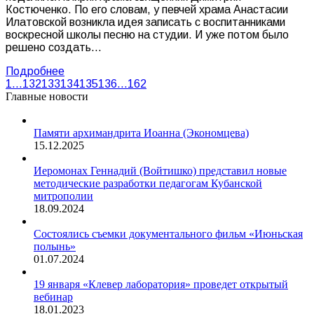
Костюченко. По его словам, у певчей храма Анастасии
Илатовской возникла идея записать с воспитанниками
воскресной школы песню на студии. И уже потом было
решено создать…
Подробнее
1
…
132
133
134
135
136
…
162
Главные новости
Памяти архимандрита Иоанна (Экономцева)
15.12.2025
Иеромонах Геннадий (Войтишко) представил новые
методические разработки педагогам Кубанской
митрополии
18.09.2024
Состоялись съемки документального фильм «Июньская
полынь»
01.07.2024
19 января «Клевер лаборатория» проведет открытый
вебинар
18.01.2023