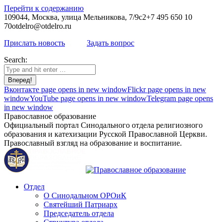
Перейти к содержанию
109044, Москва, улица Мельникова, 7/9с2
+7 495 650 10
70
otdelro@otdelro.ru
Прислать новость
Задать вопрос
Search:
Вконтакте page opens in new window
Flickr page opens in new
window
YouTube page opens in new window
Telegram page opens
in new window
Православное образование
Официальный портал Синодального отдела религиозного
образования и катехизации Русской Православной Церкви.
Православный взгляд на образование и воспитание.
Отдел
О Синодальном ОРОиК
Святейший Патриарх
Председатель отдела