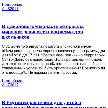
Подробнее
Авг
8
2017
В Даниловском монастыре прошла
мировоззренческая программа для
школьников
С 31 июля по 6 августа педагоги и психологи клуба
«Пилигримия» провели мировоззренческую программу для
детей от 8 до 17 лет «Вера в моей жизни» на территории
Свято-Данилова монастыря. Цель программы — помочь
детям ответить на вопрос «Как мне на практике сейчас, в
современных условиях, быть христианином? Возможно ли
это вообще?» На первый взгляд, простой…
Подробнее
Авг
7
2017
В Якутии издана книга для детей о
святителе Иннокентии на якутском и русском