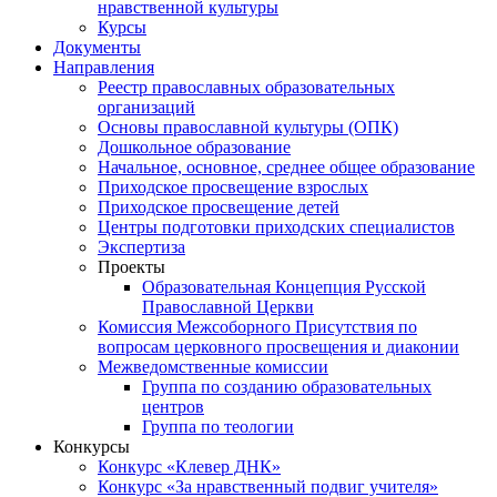
нравственной культуры
Курсы
Документы
Направления
Реестр православных образовательных
организаций
Основы православной культуры (ОПК)
Дошкольное образование
Начальное, основное, среднее общее образование
Приходское просвещение взрослых
Приходское просвещение детей
Центры подготовки приходских специалистов
Экспертиза
Проекты
Образовательная Концепция Русской
Православной Церкви
Комиссия Межсоборного Присутствия по
вопросам церковного просвещения и диаконии
Межведомственные комиссии
Группа по созданию образовательных
центров
Группа по теологии
Конкурсы
Конкурс «Клевер ДНК»
Конкурс «За нравственный подвиг учителя»