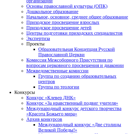
организаций
Основы православной культуры (ОПК)
Дошкольное образование
Начальное, основное, среднее общее образование
Приходское просвещение взрослых
Приходское просвещение детей
Центры подготовки приходских специалистов
Экспертиза
Проекты
Образовательная Концепция Русской
Православной Церкви
Комиссия Межсоборного Присутствия по
вопросам церковного просвещения и диаконии
Межведомственные комиссии
Группа по созданию образовательных
центров
Группа по теологии
Конкурсы
Конкурс «Клевер ДНК»
Конкурс «За нравственный подвиг учителя»
Международный конкурс детского творчества
«Красота Божьего мира»
Архив конкурсов
Международный конкурс «Две столицы
Великой Победы!»