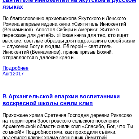
языках
По благословению архиепископа Якутского и Ленского
Романа впервые издана книга «Святитель Иннокентий
(Вениаминов). Апостол Сибири и Америки: Житие в
пересказе для детей». «Новая книга для тех, кто ищет
высокие, светлые образцы для подражания в своей жизни
– служении Богу и людям. Её герой – святитель
Иннокентий (Вениаминов), приняв призыв Божий,
отправляется в далёкие края и…
Подробнее
Авг
1
2017
В Архангельской епархии воспитанники
воскресной школы сняли клип
Прихожане храма Сретения Господня деревни Рикасово
на территории Заостровского сельского поселения
Архангельской области сняли клип «Спасибо, Бог, что Ты
со мной!» Подробностями, как проходили съёмки,
поделился клирик храма священник Димитрий