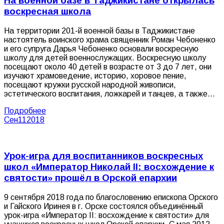
На военной базе в Таджикистане открылась
воскресная школа
На территории 201-й военной базы в Таджикистане
настоятель воинского храма священник Роман Чебоненко
и его супруга Дарья Чебоненко основали воскресную
школу для детей военнослужащих. Воскресную школу
посещают около 40 детей в возрасте от 3 до 7 лет, они
изучают храмоведение, историю, хоровое пение,
посещают кружки русской народной живописи,
эстетического воспитания, ложкарей и танцев, а также…
Подробнее
Сен
11
2018
Урок-игра для воспитанников воскресных
школ «Император Николай II: восхождение к
святости» прошёл в Орской епархии
9 сентября 2018 года по благословению епископа Орского
и Гайского Иринея в г. Орске состоялся объединённый
урок-игра «Император II: восхождение к святости» для