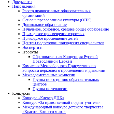
Документы
Направления
Реестр православных образовательных
организаций
Основы православной культуры (ОПК)
Дошкольное образование
Начальное, основное, среднее общее образование
Приходское просвещение взрослых
Приходское просвещение детей
Центры подготовки приходских специалистов
Экспертиза
Проекты
Образовательная Концепция Русской
Православной Церкви
Комиссия Межсоборного Присутствия по
вопросам церковного просвещения и диаконии
Межведомственные комиссии
Группа по созданию образовательных
центров
Группа по теологии
Конкурсы
Конкурс «Клевер ДНК»
Конкурс «За нравственный подвиг учителя»
Международный конкурс детского творчества
«Красота Божьего мира»