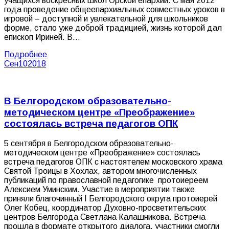
учащихся воскресных школ Орской епархии. С мая 2012
года проведение общеепархиальных совместных уроков в
игровой – доступной и увлекательной для школьников
форме, стало уже доброй традицией, жизнь которой дал
епископ Ириней. В…
Подробнее
Сен
10
2018
В Белгородском образовательно-
методическом центре «Преображение»
состоялась встреча педагогов ОПК
5 сентября в Белгородском образовательно-
методическом центре «Преображение» состоялась
встреча педагогов ОПК с настоятелем московского храма
Святой Троицы в Хохлах, автором многочисленных
публикаций по православной педагогике протоиереем
Алексием Уминским. Участие в мероприятии также
приняли благочинный I Белгородского округа протоиерей
Олег Кобец, координатор Духовно-просветительских
центров Белгорода Светлана Калашникова. Встреча
прошла в формате открытого диалога, участники смогли