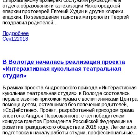
Епархиальному архиерею сослужили руководитель
отдела образования и катехизации Нижегородской
епархии протоиерей Евгений Худин и другие клирики
епархии. По завершении таинства митрополит Георгий
поздравил родителей…
Подробнее
Сен
12
2018
В Вологде началась реализация проекта
«Интерактивная кукольная театральная
студия»
В рамках проекта Андреевского прихода «Интерактивная
кукольная театральная студия» в Вологде состоялись
первые занятия прихожан храма с воспитанниками Центра
помощи детям, оставшимся без попечения родителей,
«СоДействие». Проект, разработанный приходом храма
апостола Андрея Первозванного, стал победителем
конкурса грантов Президента Российской Федерации на
развитие гражданского общества в 2018 году. Летом шла
подготовка к началу работы студии, профессиональные…