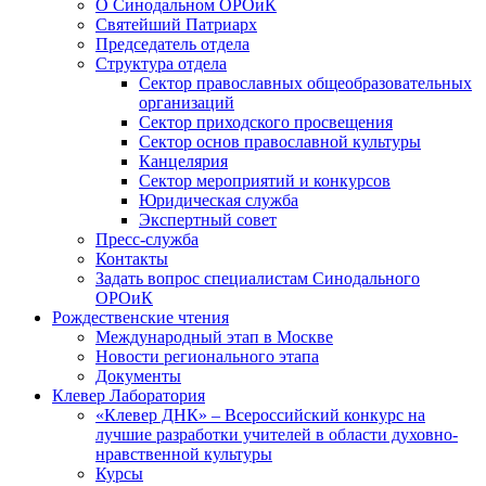
О Синодальном ОРОиК
Святейший Патриарх
Председатель отдела
Структура отдела
Сектор православных общеобразовательных
организаций
Сектор приходского просвещения
Сектор основ православной культуры
Канцелярия
Сектор мероприятий и конкурсов
Юридическая служба
Экспертный совет
Пресс-служба
Контакты
Задать вопрос специалистам Синодального
ОРОиК
Рождественские чтения
Международный этап в Москве
Новости регионального этапа
Документы
Клевер Лаборатория
«Клевер ДНК» – Всероссийский конкурс на
лучшие разработки учителей в области духовно-
нравственной культуры
Курсы