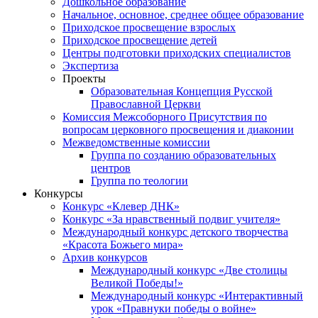
Дошкольное образование
Начальное, основное, среднее общее образование
Приходское просвещение взрослых
Приходское просвещение детей
Центры подготовки приходских специалистов
Экспертиза
Проекты
Образовательная Концепция Русской
Православной Церкви
Комиссия Межсоборного Присутствия по
вопросам церковного просвещения и диаконии
Межведомственные комиссии
Группа по созданию образовательных
центров
Группа по теологии
Конкурсы
Конкурс «Клевер ДНК»
Конкурс «За нравственный подвиг учителя»
Международный конкурс детского творчества
«Красота Божьего мира»
Архив конкурсов
Международный конкурс «Две столицы
Великой Победы!»
Международный конкурс «Интерактивный
урок «Правнуки победы о войне»