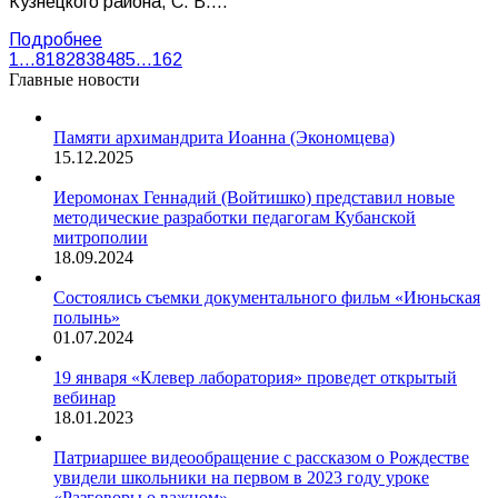
Кузнецкого района, С. В.…
Подробнее
1
…
81
82
83
84
85
…
162
Главные новости
Памяти архимандрита Иоанна (Экономцева)
15.12.2025
Иеромонах Геннадий (Войтишко) представил новые
методические разработки педагогам Кубанской
митрополии
18.09.2024
Состоялись съемки документального фильм «Июньская
полынь»
01.07.2024
19 января «Клевер лаборатория» проведет открытый
вебинар
18.01.2023
Патриаршее видеообращение с рассказом о Рождестве
увидели школьники на первом в 2023 году уроке
«Разговоры о важном»