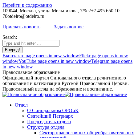
Перейти к содержанию
109044, Москва, улица Мельникова, 7/9с2
+7 495 650 10
70
otdelro@otdelro.ru
Прислать новость
Задать вопрос
Search:
Вконтакте page opens in new window
Flickr page opens in new
window
YouTube page opens in new window
Telegram page opens
in new window
Православное образование
Официальный портал Синодального отдела религиозного
образования и катехизации Русской Православной Церкви.
Православный взгляд на образование и воспитание.
Отдел
О Синодальном ОРОиК
Святейший Патриарх
Председатель отдела
Структура отдела
Сектор православных общеобразовательных