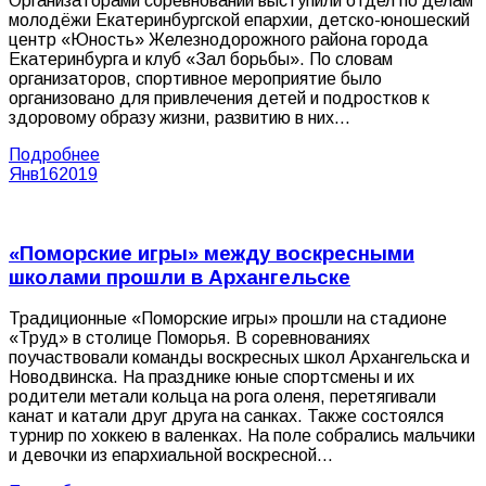
Организаторами соревнований выступили отдел по делам
молодёжи Екатеринбургской епархии, детско-юношеский
центр «Юность» Железнодорожного района города
Екатеринбурга и клуб «Зал борьбы». По словам
организаторов, спортивное мероприятие было
организовано для привлечения детей и подростков к
здоровому образу жизни, развитию в них…
Подробнее
Янв
16
2019
«Поморские игры» между воскресными
школами прошли в Архангельске
Традиционные «Поморские игры» прошли на стадионе
«Труд» в столице Поморья. В соревнованиях
поучаствовали команды воскресных школ Архангельска и
Новодвинска. На празднике юные спортсмены и их
родители метали кольца на рога оленя, перетягивали
канат и катали друг друга на санках. Также состоялся
турнир по хоккею в валенках. На поле собрались мальчики
и девочки из епархиальной воскресной…