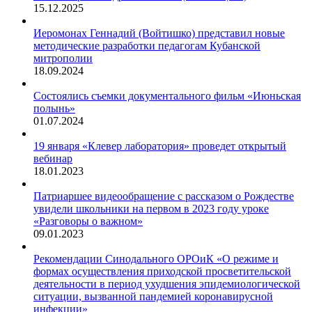
15.12.2025
Иеромонах Геннадий (Войтишко) представил новые
методические разработки педагогам Кубанской
митрополии
18.09.2024
Состоялись съемки документального фильм «Июньская
полынь»
01.07.2024
19 января «Клевер лаборатория» проведет открытый
вебинар
18.01.2023
Патриаршее видеообращение с рассказом о Рождестве
увидели школьники на первом в 2023 году уроке
«Разговоры о важном»
09.01.2023
Рекомендации Синодального ОРОиК «О режиме и
формах осуществления приходской просветительской
деятельности в период ухудшения эпидемиологической
ситуации, вызванной пандемией коронавирусной
инфекции»