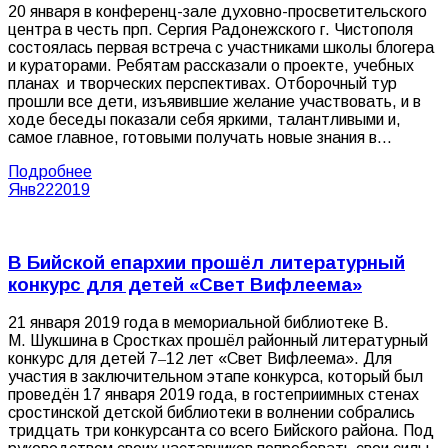
20 января в конференц-зале духовно-просветительского
центра в честь прп. Сергия Радонежского г. Чистополя
состоялась первая встреча с участниками школы блогера
и кураторами. Ребятам рассказали о проекте, учебных
планах и творческих перспективах. Отборочный тур
прошли все дети, изъявившие желание участвовать, и в
ходе беседы показали себя яркими, талантливыми и,
самое главное, готовыми получать новые знания в…
Подробнее
Янв
22
2019
В Бийской епархии прошёл литературный
конкурс для детей «Свет Вифлеема»
21 января 2019 года в мемориальной библиотеке В.
М. Шукшина в Сростках прошёл районный литературный
конкурс для детей 7‒12 лет «Свет Вифлеема». Для
участия в заключительном этапе конкурса, который был
проведён 17 января 2019 года, в гостеприимных стенах
сростинской детской библиотеки в волнении собрались
тридцать три конкурсанта со всего Бийского района. Под