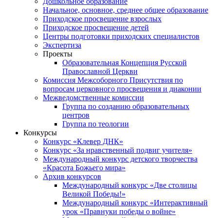
Дошкольное образование
Начальное, основное, среднее общее образование
Приходское просвещение взрослых
Приходское просвещение детей
Центры подготовки приходских специалистов
Экспертиза
Проекты
Образовательная Концепция Русской
Православной Церкви
Комиссия Межсоборного Присутствия по
вопросам церковного просвещения и диаконии
Межведомственные комиссии
Группа по созданию образовательных
центров
Группа по теологии
Конкурсы
Конкурс «Клевер ДНК»
Конкурс «За нравственный подвиг учителя»
Международный конкурс детского творчества
«Красота Божьего мира»
Архив конкурсов
Международный конкурс «Две столицы
Великой Победы!»
Международный конкурс «Интерактивный
урок «Правнуки победы о войне»