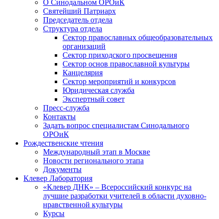
О Синодальном ОРОиК
Святейший Патриарх
Председатель отдела
Структура отдела
Сектор православных общеобразовательных
организаций
Сектор приходского просвещения
Сектор основ православной культуры
Канцелярия
Сектор мероприятий и конкурсов
Юридическая служба
Экспертный совет
Пресс-служба
Контакты
Задать вопрос специалистам Синодального
ОРОиК
Рождественские чтения
Международный этап в Москве
Новости регионального этапа
Документы
Клевер Лаборатория
«Клевер ДНК» – Всероссийский конкурс на
лучшие разработки учителей в области духовно-
нравственной культуры
Курсы