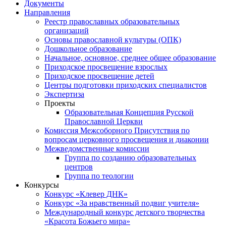
Документы
Направления
Реестр православных образовательных
организаций
Основы православной культуры (ОПК)
Дошкольное образование
Начальное, основное, среднее общее образование
Приходское просвещение взрослых
Приходское просвещение детей
Центры подготовки приходских специалистов
Экспертиза
Проекты
Образовательная Концепция Русской
Православной Церкви
Комиссия Межсоборного Присутствия по
вопросам церковного просвещения и диаконии
Межведомственные комиссии
Группа по созданию образовательных
центров
Группа по теологии
Конкурсы
Конкурс «Клевер ДНК»
Конкурс «За нравственный подвиг учителя»
Международный конкурс детского творчества
«Красота Божьего мира»