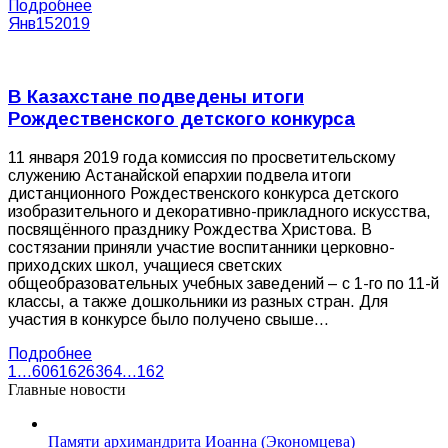
Подробнее
Янв
15
2019
В Казахстане подведены итоги
Рождественского детского конкурса
11 января 2019 года комиссия по просветительскому
служению Астанайской епархии подвела итоги
дистанционного Рождественского конкурса детского
изобразительного и декоративно-прикладного искусства,
посвящённого празднику Рождества Христова. В
состязании приняли участие воспитанники церковно-
приходских школ, учащиеся светских
общеобразовательных учебных заведений – с 1-го по 11-й
классы, а также дошкольники из разных стран. Для
участия в конкурсе было получено свыше…
Подробнее
1
…
60
61
62
63
64
…
162
Главные новости
Памяти архимандрита Иоанна (Экономцева)