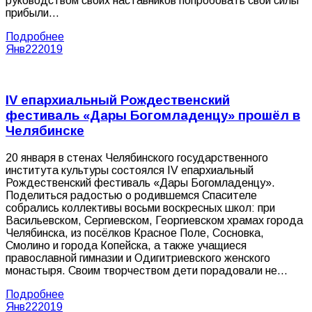
руководством своих наставников попробовать свои силы
прибыли…
Подробнее
Янв
22
2019
IV епархиальный Рождественский
фестиваль «Дары Богомладенцу» прошёл в
Челябинске
20 января в стенах Челябинского государственного
института культуры состоялся IV епархиальный
Рождественский фестиваль «Дары Богомладенцу».
Поделиться радостью о родившемся Спасителе
собрались коллективы восьми воскресных школ: при
Васильевском, Сергиевском, Георгиевском храмах города
Челябинска, из посёлков Красное Поле, Сосновка,
Смолино и города Копейска, а также учащиеся
православной гимназии и Одигитриевского женского
монастыря. Своим творчеством дети порадовали не…
Подробнее
Янв
22
2019