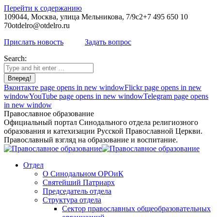
Перейти к содержанию
109044, Москва, улица Мельникова, 7/9с2
+7 495 650 10
70
otdelro@otdelro.ru
Прислать новость
Задать вопрос
Search:
Вконтакте page opens in new window
Flickr page opens in new
window
YouTube page opens in new window
Telegram page opens
in new window
Православное образование
Официальный портал Синодального отдела религиозного
образования и катехизации Русской Православной Церкви.
Православный взгляд на образование и воспитание.
Отдел
О Синодальном ОРОиК
Святейший Патриарх
Председатель отдела
Структура отдела
Сектор православных общеобразовательных