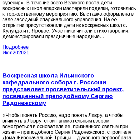
сувенир». В течение всего Великого поста дети
воскресных школ епархии мастерили поделки, готовились
к торжественному мероприятию. Выставка оформлена в
зале заседаний епархиального управления. На ее
открытии присутствовали дети из воскресных школ с.
Кулунда и г. Яровое. Участники читали стихотворения,
демонстрировали праздничные народные…
Подробнее
Июл
20
2021
Воскресная школа Ильинского
кафедрального собора г. Россоши
представляет просветительский проект,
посвященный преподобному Сергию
Радонежскому
«Чтобы понять Россию, надо понять Лавру, а чтобы
вникнуть в Лавру, стоит внимательным взором
всмотреться в основателя ее, признанного святым при
жизни – преподобного Сергия Радонежского, строителя
Дома Живоначальной Троицы – духовного первообраза