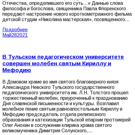
Отечества, определившего его суть…» Данные слова
философа и богослова, священника Павла Флоренского
передают настроение нового короткометражного фильма
детской студии «Николина мастерская», посвященного…
Подробнее
Май
28
2021
В Тульском педагогическом университете
совершен молебен святым Кириллу и
Мефодию
В Домовом храме во имя святого благоверного князя
Александра Невского Тульского государственного
педагогического университета им. Л.Н. Толстого прошел
торжественный молебен, приуроченный к празднованию
Дня славянской письменности и культуры. Возглавил
молебное пение святым равноапостольным Кириллу и
Мефодию председатель отдела религиозного
образования и катехизации Тульской епархии протоиерей
Олег Анохин в сослужении клирика храма святого
великомученика Димитрия Солунского,…