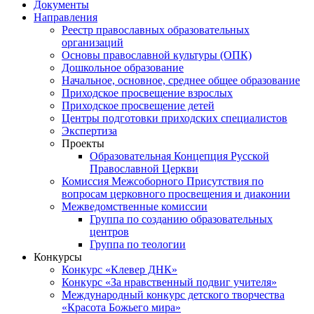
Документы
Направления
Реестр православных образовательных
организаций
Основы православной культуры (ОПК)
Дошкольное образование
Начальное, основное, среднее общее образование
Приходское просвещение взрослых
Приходское просвещение детей
Центры подготовки приходских специалистов
Экспертиза
Проекты
Образовательная Концепция Русской
Православной Церкви
Комиссия Межсоборного Присутствия по
вопросам церковного просвещения и диаконии
Межведомственные комиссии
Группа по созданию образовательных
центров
Группа по теологии
Конкурсы
Конкурс «Клевер ДНК»
Конкурс «За нравственный подвиг учителя»
Международный конкурс детского творчества
«Красота Божьего мира»