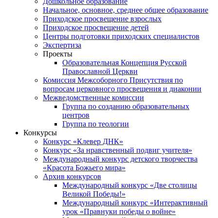
Дошкольное образование
Начальное, основное, среднее общее образование
Приходское просвещение взрослых
Приходское просвещение детей
Центры подготовки приходских специалистов
Экспертиза
Проекты
Образовательная Концепция Русской
Православной Церкви
Комиссия Межсоборного Присутствия по
вопросам церковного просвещения и диаконии
Межведомственные комиссии
Группа по созданию образовательных
центров
Группа по теологии
Конкурсы
Конкурс «Клевер ДНК»
Конкурс «За нравственный подвиг учителя»
Международный конкурс детского творчества
«Красота Божьего мира»
Архив конкурсов
Международный конкурс «Две столицы
Великой Победы!»
Международный конкурс «Интерактивный
урок «Правнуки победы о войне»