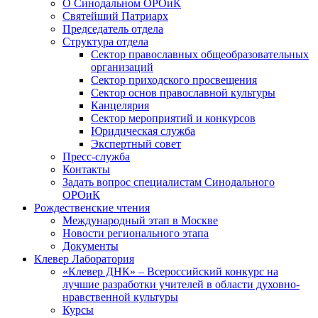
О Синодальном ОРОиК
Святейший Патриарх
Председатель отдела
Структура отдела
Сектор православных общеобразовательных
организаций
Сектор приходского просвещения
Сектор основ православной культуры
Канцелярия
Сектор мероприятий и конкурсов
Юридическая служба
Экспертный совет
Пресс-служба
Контакты
Задать вопрос специалистам Синодального
ОРОиК
Рождественские чтения
Международный этап в Москве
Новости регионального этапа
Документы
Клевер Лаборатория
«Клевер ДНК» – Всероссийский конкурс на
лучшие разработки учителей в области духовно-
нравственной культуры
Курсы