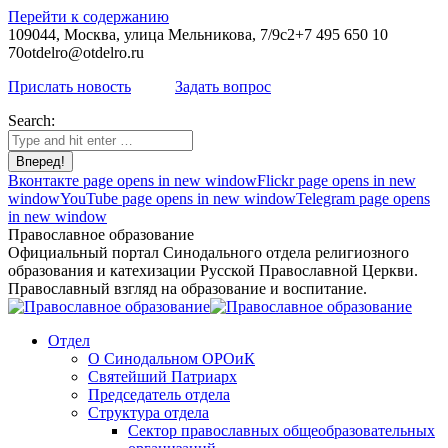
Перейти к содержанию
109044, Москва, улица Мельникова, 7/9с2
+7 495 650 10
70
otdelro@otdelro.ru
Прислать новость
Задать вопрос
Search:
Вконтакте page opens in new window
Flickr page opens in new
window
YouTube page opens in new window
Telegram page opens
in new window
Православное образование
Официальный портал Синодального отдела религиозного
образования и катехизации Русской Православной Церкви.
Православный взгляд на образование и воспитание.
Отдел
О Синодальном ОРОиК
Святейший Патриарх
Председатель отдела
Структура отдела
Сектор православных общеобразовательных