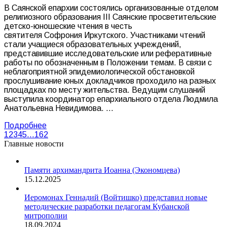
В Саянской епархии состоялись организованные отделом
религиозного образования III Саянские просветительские
детско-юношеские чтения в честь
святителя Софрония Иркутского. Участниками чтений
стали учащиеся образовательных учреждений,
представившие исследовательские или реферативные
работы по обозначенным в Положении темам. В связи с
неблагоприятной эпидемиологической обстановкой
прослушивание юных докладчиков проходило на разных
площадках по месту жительства. Ведущим слушаний
выступила координатор епархиального отдела Людмила
Анатольевна Невидимова. …
Подробнее
1
2
3
4
5
…
162
Главные новости
Памяти архимандрита Иоанна (Экономцева)
15.12.2025
Иеромонах Геннадий (Войтишко) представил новые
методические разработки педагогам Кубанской
митрополии
18.09.2024