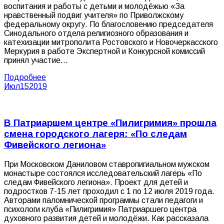
воспитания и работы с детьми и молодёжью «За
нравственный подвиг учителя» по Приволжскому
федеральному округу. По благословению председателя
Синодального отдела религиозного образования и
катехизации митрополита Ростовского и Новочеркасского
Меркурия в работе Экспертной и Конкурсной комиссий
принял участие…
Подробнее
Июл
15
2019
В Патриаршем центре «Пилигримия» прошла
смена городского лагеря: «По следам
Фивейского легиона»
При Московском Даниловом ставропигиальном мужском
монастыре состоялся исследовательский лагерь «По
следам Фивейского легиона». Проект для детей и
подростков 7-15 лет проходил с 1 по 12 июля 2019 года.
Авторами паломнической программы стали педагоги и
психологи клуба «Пилигримия» Патриаршего центра
духовного развития детей и молодёжи. Как рассказала