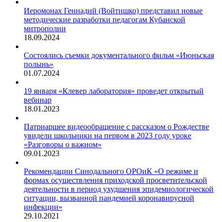
Иеромонах Геннадий (Войтишко) представил новые
методические разработки педагогам Кубанской
митрополии
18.09.2024
Состоялись съемки документального фильм «Июньская
полынь»
01.07.2024
19 января «Клевер лаборатория» проведет открытый
вебинар
18.01.2023
Патриаршее видеообращение с рассказом о Рождестве
увидели школьники на первом в 2023 году уроке
«Разговоры о важном»
09.01.2023
Рекомендации Синодального ОРОиК «О режиме и
формах осуществления приходской просветительской
деятельности в период ухудшения эпидемиологической
ситуации, вызванной пандемией коронавирусной
инфекции»
29.10.2021