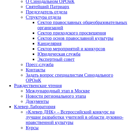
О Синодальном ОРОиК
Святейший Патриарх
Председатель отдела
Структура отдела
Сектор православных общеобразовательных
организаций
Сектор приходского просвещения
Сектор основ православной культуры
Канцелярия
Сектор мероприятий и конкурсов
Юридическая служба
Экспертный совет
Пресс-служба
Контакты
Задать вопрос специалистам Синодального
ОРОиК
Рождественские чтения
Международный этап в Москве
Новости регионального этапа
Документы
Клевер Лаборатория
«Клевер ДНК» – Всероссийский конкурс на
лучшие разработки учителей в области духовно-
нравственной культуры
Курсы