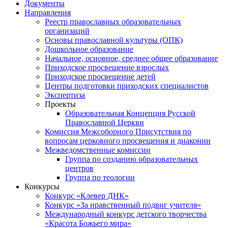
Документы
Направления
Реестр православных образовательных
организаций
Основы православной культуры (ОПК)
Дошкольное образование
Начальное, основное, среднее общее образование
Приходское просвещение взрослых
Приходское просвещение детей
Центры подготовки приходских специалистов
Экспертиза
Проекты
Образовательная Концепция Русской
Православной Церкви
Комиссия Межсоборного Присутствия по
вопросам церковного просвещения и диаконии
Межведомственные комиссии
Группа по созданию образовательных
центров
Группа по теологии
Конкурсы
Конкурс «Клевер ДНК»
Конкурс «За нравственный подвиг учителя»
Международный конкурс детского творчества
«Красота Божьего мира»