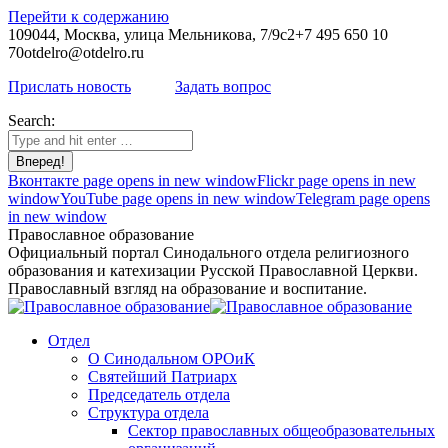
Перейти к содержанию
109044, Москва, улица Мельникова, 7/9с2
+7 495 650 10
70
otdelro@otdelro.ru
Прислать новость
Задать вопрос
Search:
Вконтакте page opens in new window
Flickr page opens in new
window
YouTube page opens in new window
Telegram page opens
in new window
Православное образование
Официальный портал Синодального отдела религиозного
образования и катехизации Русской Православной Церкви.
Православный взгляд на образование и воспитание.
Отдел
О Синодальном ОРОиК
Святейший Патриарх
Председатель отдела
Структура отдела
Сектор православных общеобразовательных