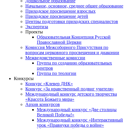
Дошкольное образование
Начальное, основное, среднее общее образование
Приходское просвещение взрослых
Приходское просвещение детей
Центры подготовки приходских специалистов
Экспертиза
Проекты
Образовательная Концепция Русской
Православной Церкви
Комиссия Межсоборного Присутствия по
вопросам церковного просвещения и диаконии
Межведомственные комиссии
Группа по созданию образовательных
центров
Группа по теологии
Конкурсы
Конкурс «Клевер ДНК»
Конкурс «За нравственный подвиг учителя»
Международный конкурс детского творчества
«Красота Божьего мира»
Архив конкурсов
Международный конкурс «Две столицы
Великой Победы!»
Международный конкурс «Интерактивный
урок «Правнуки победы о войне»