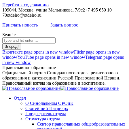
Перейти к содержанию
109044, Москва, улица Мельникова, 7/9с2
+7 495 650 10
70
otdelro@otdelro.ru
Прислать новость
Задать вопрос
Search:
Вконтакте page opens in new window
Flickr page opens in new
window
YouTube page opens in new window
Telegram page opens
in new window
Православное образование
Официальный портал Синодального отдела религиозного
образования и катехизации Русской Православной Церкви.
Православный взгляд на образование и воспитание.
Отдел
О Синодальном ОРОиК
Святейший Патриарх
Председатель отдела
Структура отдела
Сектор православных общеобразовательных