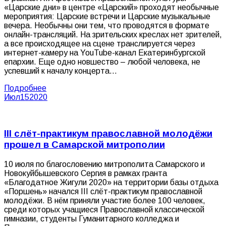
«Царские дни» в центре «Царский» проходят необычные
мероприятия: Царские встречи и Царские музыкальные
вечера. Необычны они тем, что проводятся в формате
онлайн-трансляций. На зрительских креслах нет зрителей,
а все происходящее на сцене транслируется через
интернет-камеру на YouTube-канал Екатеринбургской
епархии. Еще одно новшество – любой человека, не
успевший к началу концерта…
Подробнее
Июл
15
2020
III слёт-практикум православной молодёжи
прошел в Самарской митрополии
10 июля по благословению митрополита Самарского и
Новокуйбышевского Сергия в рамках гранта
«Благодатное Жигули 2020» на территории базы отдыха
«Поршень» начался III слёт-практикум православной
молодёжи. В нём приняли участие более 100 человек,
среди которых учащиеся Православной классической
гимназии, студенты Гуманитарного колледжа и