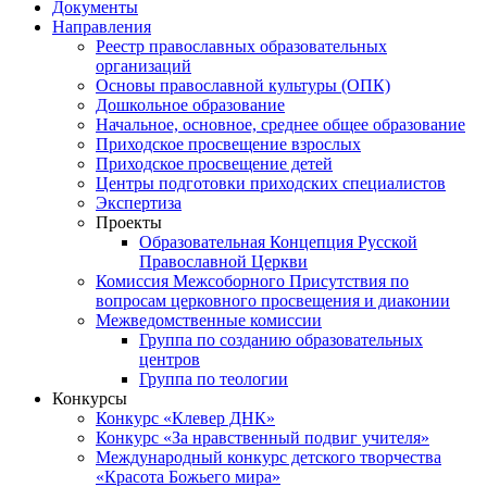
Документы
Направления
Реестр православных образовательных
организаций
Основы православной культуры (ОПК)
Дошкольное образование
Начальное, основное, среднее общее образование
Приходское просвещение взрослых
Приходское просвещение детей
Центры подготовки приходских специалистов
Экспертиза
Проекты
Образовательная Концепция Русской
Православной Церкви
Комиссия Межсоборного Присутствия по
вопросам церковного просвещения и диаконии
Межведомственные комиссии
Группа по созданию образовательных
центров
Группа по теологии
Конкурсы
Конкурс «Клевер ДНК»
Конкурс «За нравственный подвиг учителя»
Международный конкурс детского творчества
«Красота Божьего мира»