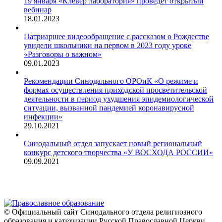
19 января «Клевер лаборатория» проведет открытый
вебинар
18.01.2023
Патриаршее видеообращение с рассказом о Рождестве
увидели школьники на первом в 2023 году уроке
«Разговоры о важном»
09.01.2023
Рекомендации Синодального ОРОиК «О режиме и
формах осуществления приходской просветительской
деятельности в период ухудшения эпидемиологической
ситуации, вызванной пандемией коронавирусной
инфекции»
29.10.2021
Синодальный отдел запускает новый региональный
конкурс детского творчества «У ВОСХОДА РОССИИ»
09.09.2021
© Официальный сайт Синодального отдела религиозного
образования и катехизации Русской Православной Церкви,