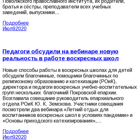
Поволжского православного института, их родители,
братья и сёстры, преподаватели всех учебных
заведений, выпускники…
Подробнее
Июл
9
2020
Педагоги обсудили на вебинаре новую
реальность в работе воскресных школ
Новые способы работы в воскресных школах для детей
обсудили благочинные, помощники благочинных по
религиозному образованию и катехизации (РОиК),
директора и педагоги воскресных учебно-воспитательных
групп нескольких благочиний Покровской епархии.
Возглавила совещание руководитель епархиального
отдела РОиК Ю. К. Земскова. Участники совещания
посмотрели два вебинара «Летний отдых для
воспитанников воскресных школ в условиях пандемии» и
«Основы приходского катехизирования»,…
Подробнее
Июл
9
2020