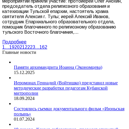
мероприятии приняли участие: протоиерей Олег Анохин,
председатель отдела религиозного образования и
катехизации Тульской епархии, настоятель храма
святителя Алексия г. Тулы; иерей Алексий Иванов,
сотрудник Епархиального образовательного отдела,
помощник благочинного по религиозному образованию
тульского Восточного благочиния,…
Подробнее
1
…
19
20
21
22
23
…
162
Главные новости
Памяти архимандрита Иоанна (Экономцева)
15.12.2025
Иеромонах Геннадий (Войтишко) представил новые
методические разработки педагогам Кубанской
митрополии
18.09.2024
Состоялись съемки документального фильм «Июньская
полынь»
01.07.2024