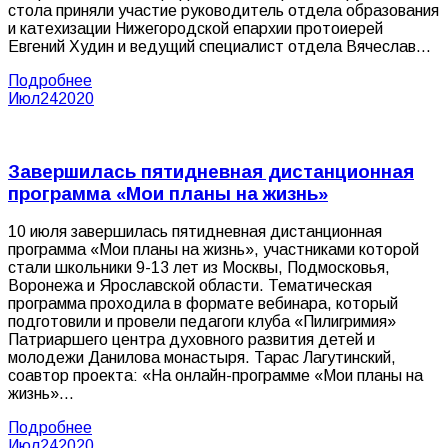
стола приняли участие руководитель отдела образования
и катехизации Нижегородской епархии протоиерей
Евгений Худин и ведущий специалист отдела Вячеслав…
Подробнее
Июл
24
2020
Завершилась пятидневная дистанционная
программа «Мои планы на жизнь»
10 июля завершилась пятидневная дистанционная
программа «Мои планы на жизнь», участниками которой
стали школьники 9-13 лет из Москвы, Подмосковья,
Воронежа и Ярославской области. Тематическая
программа проходила в формате вебинара, который
подготовили и провели педагоги клуба «Пилигримия»
Патриаршего центра духовного развития детей и
молодежи Данилова монастыря. Тарас Лагутинский,
соавтор проекта: «На онлайн-программе «Мои планы на
жизнь»…
Подробнее
Июл
24
2020