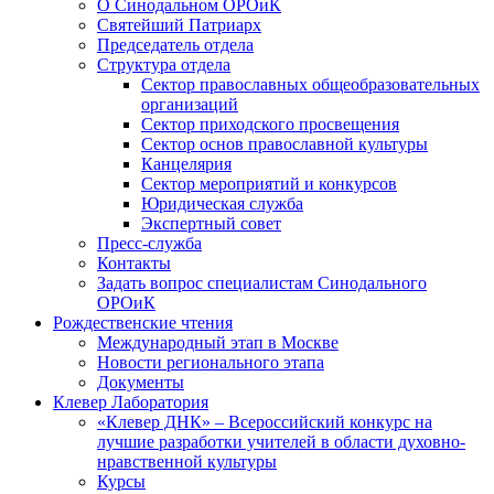
О Синодальном ОРОиК
Святейший Патриарх
Председатель отдела
Структура отдела
Сектор православных общеобразовательных
организаций
Сектор приходского просвещения
Сектор основ православной культуры
Канцелярия
Сектор мероприятий и конкурсов
Юридическая служба
Экспертный совет
Пресс-служба
Контакты
Задать вопрос специалистам Синодального
ОРОиК
Рождественские чтения
Международный этап в Москве
Новости регионального этапа
Документы
Клевер Лаборатория
«Клевер ДНК» – Всероссийский конкурс на
лучшие разработки учителей в области духовно-
нравственной культуры
Курсы