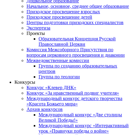
Дошкольное образование
Начальное, основное, среднее общее образование
Приходское просвещение взрослых
Приходское просвещение детей
Центры подготовки приходских специалистов
Экспертиза
Проекты
Образовательная Концепция Русской
Православной Церкви
Комиссия Межсоборного Присутствия по
вопросам церковного просвещения и диаконии
Межведомственные комиссии
Группа по созданию образовательных
центров
Группа по теологии
Конкурсы
Конкурс «Клевер ДНК»
Конкурс «За нравственный подвиг учителя»
Международный конкурс детского творчества
«Красота Божьего мира»
Архив конкурсов
Международный конкурс «Две столицы
Великой Победы!»
Международный конкурс «Интерактивный
урок «Правнуки победы о войне»