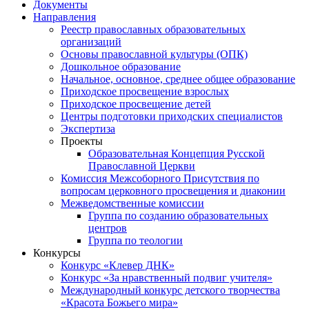
Документы
Направления
Реестр православных образовательных
организаций
Основы православной культуры (ОПК)
Дошкольное образование
Начальное, основное, среднее общее образование
Приходское просвещение взрослых
Приходское просвещение детей
Центры подготовки приходских специалистов
Экспертиза
Проекты
Образовательная Концепция Русской
Православной Церкви
Комиссия Межсоборного Присутствия по
вопросам церковного просвещения и диаконии
Межведомственные комиссии
Группа по созданию образовательных
центров
Группа по теологии
Конкурсы
Конкурс «Клевер ДНК»
Конкурс «За нравственный подвиг учителя»
Международный конкурс детского творчества
«Красота Божьего мира»