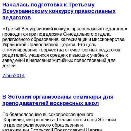
Началась подготовка к Третьему
Всеукраинскому конкурсу православных
педагогов
«Третий Всеукраинский конкурс православных педагогов»
проводится при поддержке Синодального отдела
религиозного образования, катехизации и миссионерства
Украинской Православной Церкви. Его цель —
стимулирование творчества отечественных педагогов,
родителей, учащихся средних и высших учебных
заведений в написании житийных повествований для
детей.
Июн
6
2014
В Эстонии организованы семинары для
преподавателей воскресных школ
По благословению высокопреосвященного
Корнилия, митрополита Таллинского и всея Эстонии,
отделом религиозного образования и
катехизации Эстонской Православной Церкви