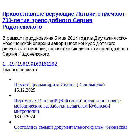
Православные верующие Латвии отмечают
700-летие преподобного Сергия
Радонежского
В рамках празднования 5 мая 2014 года в Даугавпилсско-
Резекненской епархии завершился конкурс детского
рисунка и сочинений, посвящённых личности преподобного
Сергия Радонежского.
1
…
157
158
159
160
161
162
Главные новости
Памяти архимандрита Иоанна (Экономцева)
15.12.2025
Иеромонах Геннадий (Войтишко) представил новые
методические разработки педагогам Кубанской
митрополии
18.09.2024
Состоялись съемки документального фильм «Июньская