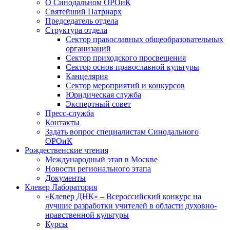
О Синодальном ОРОиК
Святейший Патриарх
Председатель отдела
Структура отдела
Сектор православных общеобразовательных
организаций
Сектор приходского просвещения
Сектор основ православной культуры
Канцелярия
Сектор мероприятий и конкурсов
Юридическая служба
Экспертный совет
Пресс-служба
Контакты
Задать вопрос специалистам Синодального
ОРОиК
Рождественские чтения
Международный этап в Москве
Новости регионального этапа
Документы
Клевер Лаборатория
«Клевер ДНК» – Всероссийский конкурс на
лучшие разработки учителей в области духовно-
нравственной культуры
Курсы