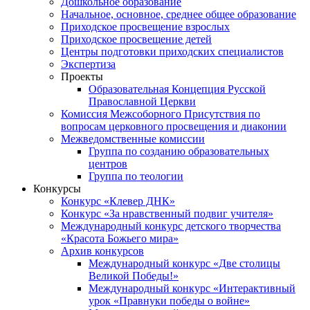
Дошкольное образование
Начальное, основное, среднее общее образование
Приходское просвещение взрослых
Приходское просвещение детей
Центры подготовки приходских специалистов
Экспертиза
Проекты
Образовательная Концепция Русской
Православной Церкви
Комиссия Межсоборного Присутствия по
вопросам церковного просвещения и диаконии
Межведомственные комиссии
Группа по созданию образовательных
центров
Группа по теологии
Конкурсы
Конкурс «Клевер ДНК»
Конкурс «За нравственный подвиг учителя»
Международный конкурс детского творчества
«Красота Божьего мира»
Архив конкурсов
Международный конкурс «Две столицы
Великой Победы!»
Международный конкурс «Интерактивный
урок «Правнуки победы о войне»