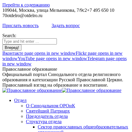
Перейти к содержанию
109044, Москва, улица Мельникова, 7/9с2
+7 495 650 10
70
otdelro@otdelro.ru
Прислать новость
Задать вопрос
Search:
Вконтакте page opens in new window
Flickr page opens in new
window
YouTube page opens in new window
Telegram page opens
in new window
Православное образование
Официальный портал Синодального отдела религиозного
образования и катехизации Русской Православной Церкви.
Православный взгляд на образование и воспитание.
Отдел
О Синодальном ОРОиК
Святейший Патриарх
Председатель отдела
Структура отдела
Сектор православных общеобразовательных