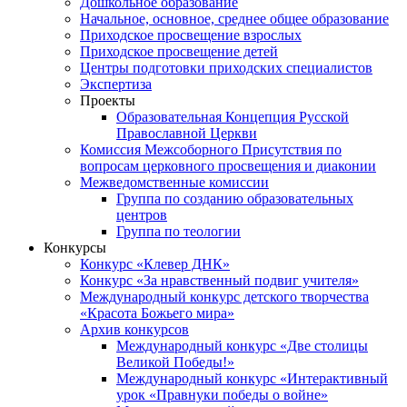
Дошкольное образование
Начальное, основное, среднее общее образование
Приходское просвещение взрослых
Приходское просвещение детей
Центры подготовки приходских специалистов
Экспертиза
Проекты
Образовательная Концепция Русской
Православной Церкви
Комиссия Межсоборного Присутствия по
вопросам церковного просвещения и диаконии
Межведомственные комиссии
Группа по созданию образовательных
центров
Группа по теологии
Конкурсы
Конкурс «Клевер ДНК»
Конкурс «За нравственный подвиг учителя»
Международный конкурс детского творчества
«Красота Божьего мира»
Архив конкурсов
Международный конкурс «Две столицы
Великой Победы!»
Международный конкурс «Интерактивный
урок «Правнуки победы о войне»