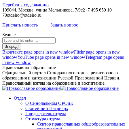
Перейти к содержанию
109044, Москва, улица Мельникова, 7/9с2
+7 495 650 10
70
otdelro@otdelro.ru
Прислать новость
Задать вопрос
Search:
Вконтакте page opens in new window
Flickr page opens in new
window
YouTube page opens in new window
Telegram page opens
in new window
Православное образование
Официальный портал Синодального отдела религиозного
образования и катехизации Русской Православной Церкви.
Православный взгляд на образование и воспитание.
Отдел
О Синодальном ОРОиК
Святейший Патриарх
Председатель отдела
Структура отдела
Сектор православных общеобразовательных