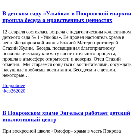
В детском саду «Улыбка» в Покровской епархии
прошла беседа о нравственных ценностях
12 февраля состоялась встреча с педагогическим коллективом
детского сада № 1 «Улыбка». Ее провел настоятель храма в
честь Феодоровской иконы Божией Матери протоиерей
Стахий Жулин. Беседа, посвященная благоприятному
психологическому климату воспитательного процесса,
прошла в атмосфере открытости и доверия. Отец Стахий
отметил: Мы стараемся общаться с воспитателями, обсуждать
насущные проблемы воспитания. Беседуем и с детьми,
некоторые…
Подробнее
Фев
26
2020
В Покровском храме Энгельса работает детский
инклюзивный центр
При воскресной школе «Омофор» храма в честь Покрова