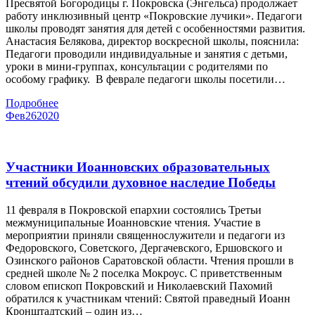
Пресвятой Богородицы г. Покровска (Энгельса) продолжает
работу инклюзивный центр «Покровские лучики». Педагоги
школы проводят занятия для детей с особенностями развития.
Анастасия Белякова, директор воскресной школы, пояснила:
Педагоги проводили индивидуальные и занятия с детьми,
уроки в мини-группах, консультации с родителями по
особому графику. В феврале педагоги школы посетили…
Подробнее
Фев
26
2020
Участники Иоанновских образовательных
чтений обсудили духовное наследие Победы
11 февраля в Покровской епархии состоялись Третьи
межмуниципальные Иоанновские чтения. Участие в
мероприятии приняли священнослужители и педагоги из
Федоровского, Советского, Дергачевского, Ершовского и
Озинского районов Саратовской области. Чтения прошли в
средней школе № 2 поселка Мокроус. С приветственным
словом епископ Покровский и Николаевский Пахомий
обратился к участникам чтений: Святой праведный Иоанн
Кронштадтский – один из…