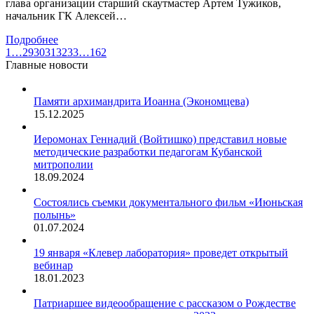
глава организации старший скаутмастер Артем Тужиков,
начальник ГК Алексей…
Подробнее
1
…
29
30
31
32
33
…
162
Главные новости
Памяти архимандрита Иоанна (Экономцева)
15.12.2025
Иеромонах Геннадий (Войтишко) представил новые
методические разработки педагогам Кубанской
митрополии
18.09.2024
Состоялись съемки документального фильм «Июньская
полынь»
01.07.2024
19 января «Клевер лаборатория» проведет открытый
вебинар
18.01.2023
Патриаршее видеообращение с рассказом о Рождестве