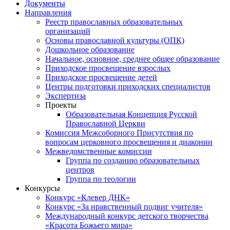
Документы
Направления
Реестр православных образовательных
организаций
Основы православной культуры (ОПК)
Дошкольное образование
Начальное, основное, среднее общее образование
Приходское просвещение взрослых
Приходское просвещение детей
Центры подготовки приходских специалистов
Экспертиза
Проекты
Образовательная Концепция Русской
Православной Церкви
Комиссия Межсоборного Присутствия по
вопросам церковного просвещения и диаконии
Межведомственные комиссии
Группа по созданию образовательных
центров
Группа по теологии
Конкурсы
Конкурс «Клевер ДНК»
Конкурс «За нравственный подвиг учителя»
Международный конкурс детского творчества
«Красота Божьего мира»