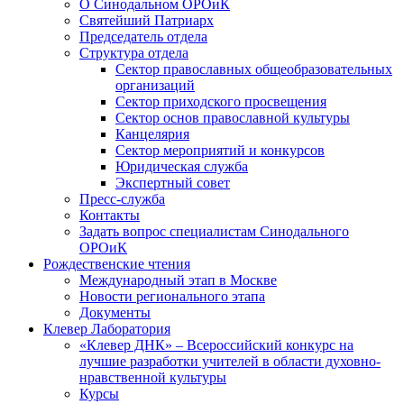
О Синодальном ОРОиК
Святейший Патриарх
Председатель отдела
Структура отдела
Сектор православных общеобразовательных
организаций
Сектор приходского просвещения
Сектор основ православной культуры
Канцелярия
Сектор мероприятий и конкурсов
Юридическая служба
Экспертный совет
Пресс-служба
Контакты
Задать вопрос специалистам Синодального
ОРОиК
Рождественские чтения
Международный этап в Москве
Новости регионального этапа
Документы
Клевер Лаборатория
«Клевер ДНК» – Всероссийский конкурс на
лучшие разработки учителей в области духовно-
нравственной культуры
Курсы