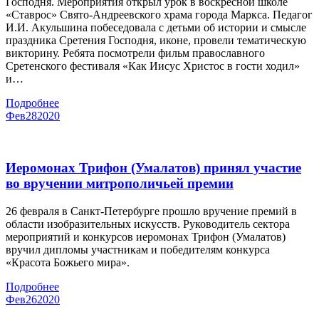
Господня. Мероприятия открыл урок в воскресной школе
«Ставрос» Свято-Андреевского храма города Маркса. Педагог
И.И. Акульшина побеседовала с детьми об истории и смысле
праздника Сретения Господня, иконе, провели тематическую
викторину. Ребята посмотрели фильм православного
Сретенского фестиваля «Как Иисус Христос в гости ходил»
и…
Подробнее
Фев
28
2020
Иеромонах Трифон (Умалатов) принял участие
во вручении митрополичьей премии
26 февраля в Санкт-Петербурге прошло вручение премий в
области изобразительных искусств. Руководитель сектора
мероприятий и конкурсов иеромонах Трифон (Умалатов)
вручил дипломы участникам и победителям конкурса
«Красота Божьего мира».
Подробнее
Фев
26
2020