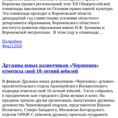
Воронежа прошел региональный этап XII Общероссийской
олимпиады школьников по Основам православной культуры.
Эта олимпиада проходит в Воронежской области
двенадцатый год совместными усилиями областного
департамента образования, Воронежского областного
института развития образования имени Н.Ф. Бунакова и
Воронежской митрополии. В этом году в олимпиаде…
Подробнее
Фев
21
2020
Дружина юных разведчиков «Череповец»
отметила свой 10-летний юбилей
В феврале Дружина юных разведчиков «Череповец» духовно-
просветительского отдела Архиерейского Воскресенского
подворья отметила свой 10-летний юбилей. Гости собрались
в праздничном зале городского Дома музыки и кино. На
праздник пришли друзья организации, выпускники дружины,
духовенство Череповецкой епархии, представители Верхне-
Волжского, Северо-Западного, Московско-Богородского
отделов ОРЮР. С юбилеем дружину приехали поздравить