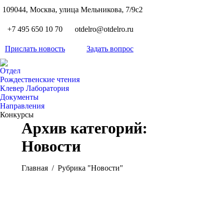
S
109044, Москва, улица Мельникова, 7/9с2
Вкон
page
Flickr
+7 495 650 10 70
otdelro@otdelro.ru
opens
page
YouT
in
opens
Прислать новость
Задать вопрос
page
new
Teleg
in
opens
wind
page
new
Отдел
in
opens
Рождественские чтения
wind
new
Клевер Лаборатория
in
wind
Документы
new
Направления
wind
Конкурсы
Архив категорий:
Новости
Вы здесь:
Главная
Рубрика "Новости"