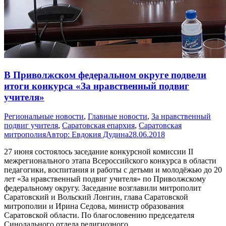
В Приволжском федеральном округе подвели
итоги конкурса «За нравственный подвиг
учителя»
Pегиональные новости
,
Главные новости
,
За нравственный
подвиг учителя
,
Саратовская епархия
,
Саратовская
митрополия
Автор:
Евдокия Дудина
28.06.2018
27 июня состоялось заседание конкурсной комиссии II
межрегионального этапа Всероссийского конкурса в области
педагогики, воспитания и работы с детьми и молодёжью до 20
лет «За нравственный подвиг учителя» по Приволжскому
федеральному округу. Заседание возглавили митрополит
Саратовский и Вольский Лонгин, глава Саратовской
митрополии и Ирина Седова, министр образования
Саратовской области. По благословению председателя
Синодального отдела религиозного…