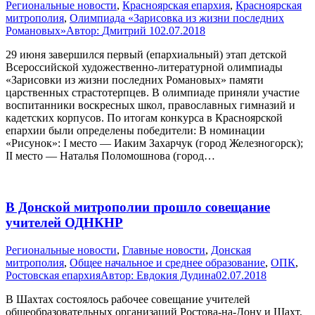
Pегиональные новости
,
Красноярская епархия
,
Красноярская
митрополия
,
Олимпиада «Зарисовка из жизни последних
Романовых»
Автор:
Дмитрий 1
02.07.2018
29 июня завершился первый (епархиальный) этап детской
Всероссийской художественно-литературной олимпиады
«Зарисовки из жизни последних Романовых» памяти
царственных страстотерпцев. В олимпиаде приняли участие
воспитанники воскресных школ, православных гимназий и
кадетских корпусов. По итогам конкурса в Красноярской
епархии были определены победители: В номинации
«Рисунок»: I место — Иаким Захарчук (город Железногорск);
II место — Наталья Поломошнова (город…
В Донской митрополии прошло совещание
учителей ОДНКНР
Pегиональные новости
,
Главные новости
,
Донская
митрополия
,
Общее начальное и среднее образование
,
ОПК
,
Ростовская епархия
Автор:
Евдокия Дудина
02.07.2018
В Шахтах состоялось рабочее совещание учителей
общеобразовательных организаций Ростова-на-Дону и Шахт,