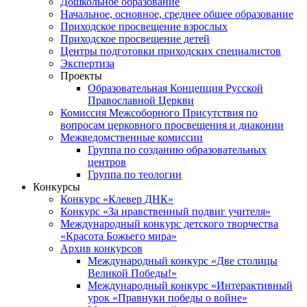
Дошкольное образование
Начальное, основное, среднее общее образование
Приходское просвещение взрослых
Приходское просвещение детей
Центры подготовки приходских специалистов
Экспертиза
Проекты
Образовательная Концепция Русской
Православной Церкви
Комиссия Межсоборного Присутствия по
вопросам церковного просвещения и диаконии
Межведомственные комиссии
Группа по созданию образовательных
центров
Группа по теологии
Конкурсы
Конкурс «Клевер ДНК»
Конкурс «За нравственный подвиг учителя»
Международный конкурс детского творчества
«Красота Божьего мира»
Архив конкурсов
Международный конкурс «Две столицы
Великой Победы!»
Международный конкурс «Интерактивный
урок «Правнуки победы о войне»