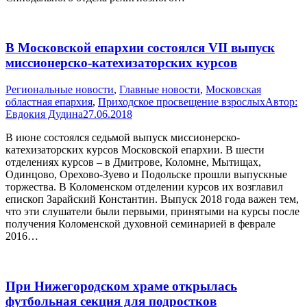
В Московской епархии состоялся VII выпуск
миссионерско-катехизаторских курсов
Pегиональные новости
,
Главные новости
,
Московская
областная епархия
,
Приходское просвещение взрослых
Автор:
Евдокия Дудина
27.06.2018
В июне состоялся седьмой выпуск миссионерско-
катехизаторских курсов Московской епархии. В шести
отделениях курсов – в Дмитрове, Коломне, Мытищах,
Одинцово, Орехово-Зуево и Подольске прошли выпускные
торжества. В Коломенском отделении курсов их возглавил
епископ Зарайский Константин. Выпуск 2018 года важен тем,
что эти слушатели были первыми, принятыми на курсы после
получения Коломенской духовной семинарией в феврале
2016…
При Нижегородском храме открылась
футбольная секция для подростков