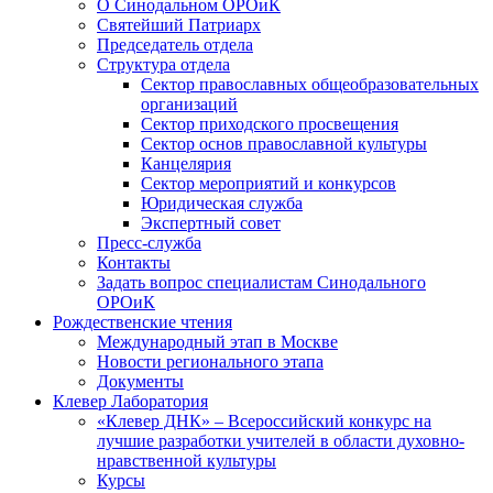
О Синодальном ОРОиК
Святейший Патриарх
Председатель отдела
Структура отдела
Сектор православных общеобразовательных
организаций
Сектор приходского просвещения
Сектор основ православной культуры
Канцелярия
Сектор мероприятий и конкурсов
Юридическая служба
Экспертный совет
Пресс-служба
Контакты
Задать вопрос специалистам Синодального
ОРОиК
Рождественские чтения
Международный этап в Москве
Новости регионального этапа
Документы
Клевер Лаборатория
«Клевер ДНК» – Всероссийский конкурс на
лучшие разработки учителей в области духовно-
нравственной культуры
Курсы