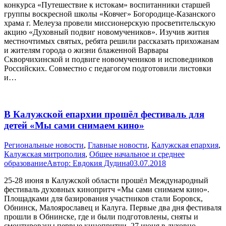
конкурса «Путешествие к истокам» воспитанники старшей
группы воскресной школы «Ковчег» Богородице-Казанского
храма г. Мелеуза провели миссионерскую просветительскую
акцию «Духовный подвиг новомучеников». Изучив жития
местночтимых святых, ребята решили рассказать прихожанам
и жителям города о жизни блаженной Варвары
Скворчихинской и подвиге новомучеников и исповедников
Российских. Совместно с педагогом подготовили листовки
и…
В Калужской епархии прошёл фестиваль для
детей «Мы сами снимаем кино»
Pегиональные новости
,
Главные новости
,
Калужская епархия
,
Калужская митрополия
,
Общее начальное и среднее
образование
Автор:
Евдокия Дудина
03.07.2018
25-28 июня в Калужской области прошёл Международный
фестиваль духовных кинопритч «Мы сами снимаем кино».
Площадками для базирования участников стали Боровск,
Обнинск, Малоярославец и Калуга. Первые два дня фестиваля
прошли в Обнинске, где и были подготовлены, сняты и
смонтированы первые кинопритчи. 27 июня в духовно-