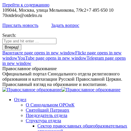
Перейти к содержанию
109044, Москва, улица Мельникова, 7/9с2
+7 495 650 10
70
otdelro@otdelro.ru
Прислать новость
Задать вопрос
Search:
Вконтакте page opens in new window
Flickr page opens in new
window
YouTube page opens in new window
Telegram page opens
in new window
Православное образование
Официальный портал Синодального отдела религиозного
образования и катехизации Русской Православной Церкви.
Православный взгляд на образование и воспитание.
Отдел
О Синодальном ОРОиК
Святейший Патриарх
Председатель отдела
Структура отдела
Сектор православных общеобразовательных