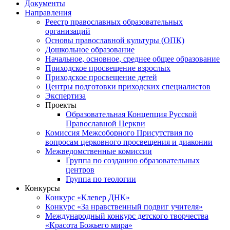
Документы
Направления
Реестр православных образовательных
организаций
Основы православной культуры (ОПК)
Дошкольное образование
Начальное, основное, среднее общее образование
Приходское просвещение взрослых
Приходское просвещение детей
Центры подготовки приходских специалистов
Экспертиза
Проекты
Образовательная Концепция Русской
Православной Церкви
Комиссия Межсоборного Присутствия по
вопросам церковного просвещения и диаконии
Межведомственные комиссии
Группа по созданию образовательных
центров
Группа по теологии
Конкурсы
Конкурс «Клевер ДНК»
Конкурс «За нравственный подвиг учителя»
Международный конкурс детского творчества
«Красота Божьего мира»