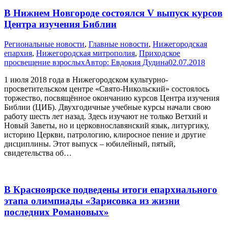
В Нижнем Новгороде состоялся V выпуск курсов
Центра изучения Библии
Pегиональные новости
,
Главные новости
,
Нижегородская
епархия
,
Нижегородская митрополия
,
Приходское
просвещение взрослых
Автор:
Евдокия Дудина
02.07.2018
1 июля 2018 года в Нижегородском культурно-
просветительском центре «Свято-Никольский» состоялось
торжество, посвящённое окончанию курсов Центра изучения
Библии (ЦИБ). Двухгодичные учебные курсы начали свою
работу шесть лет назад. Здесь изучают не только Ветхий и
Новый Заветы, но и церковнославянский язык, литургику,
историю Церкви, патрологию, клиросное пение и другие
дисциплины. Этот выпуск – юбилейный, пятый,
свидетельства об…
В Красноярске подведены итоги епархиального
этапа олимпиады «Зарисовка из жизни
последних Романовых»