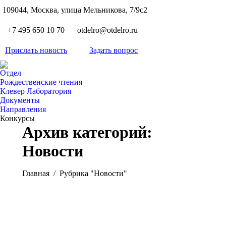
S
109044, Москва, улица Мельникова, 7/9с2
Вкон
page
Flickr
+7 495 650 10 70
otdelro@otdelro.ru
opens
page
YouT
in
opens
Прислать новость
Задать вопрос
page
new
Teleg
in
opens
wind
page
new
Отдел
in
opens
Рождественские чтения
wind
new
Клевер Лаборатория
in
wind
Документы
new
Направления
wind
Конкурсы
Архив категорий:
Новости
Вы здесь:
Главная
Рубрика "Новости"