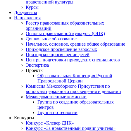
нравственной культуры
Курсы
Документы
Направления
Реестр православных образовательных
организаций
Основы православной культуры (ОПК)
Дошкольное образование
Начальное, основное, среднее общее образование
Приходское просвещение взрослых
Приходское просвещение детей
Центры подготовки приходских специалистов
Экспертиза
Проекты
Образовательная Концепция Русской
Православной Церкви
Комиссия Межсоборного Присутствия по
вопросам церковного просвещения и диаконии
Межведомственные комиссии
Группа по созданию образовательных
центров
Группа по теологии
Конкурсы
Конкурс «Клевер ДНК»
Конкурс «За нравственный подвиг учителя»