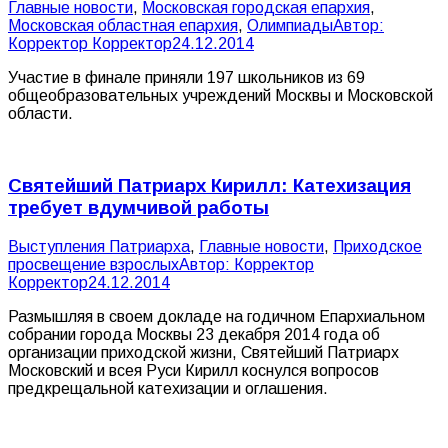
Главные новости
,
Московская городская епархия
,
Московская областная епархия
,
Олимпиады
Автор:
Корректор Корректор
24.12.2014
Участие в финале приняли 197 школьников из 69
общеобразовательных учреждений Москвы и Московской
области.
Святейший Патриарх Кирилл: Катехизация
требует вдумчивой работы
Выступления Патриарха
,
Главные новости
,
Приходское
просвещение взрослых
Автор:
Корректор
Корректор
24.12.2014
Размышляя в своем докладе на годичном Епархиальном
собрании города Москвы 23 декабря 2014 года об
организации приходской жизни, Святейший Патриарх
Московский и всея Руси Кирилл коснулся вопросов
предкрещальной катехизации и оглашения.