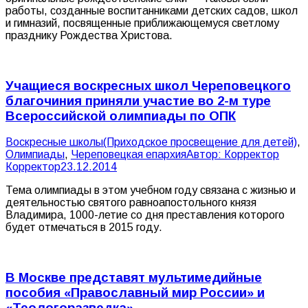
работы, созданные воспитанниками детских садов, школ
и гимназий, посвященные приближающемуся светлому
празднику Рождества Христова.
Учащиеся воскресных школ Череповецкого
благочиния приняли участие во 2-м туре
Всероссийской олимпиады по ОПК
Воскресные школы(Приходское просвещение для детей)
,
Олимпиады
,
Череповецкая епархия
Автор:
Корректор
Корректор
23.12.2014
Тема олимпиады в этом учебном году связана с жизнью и
деятельностью святого равноапостольного князя
Владимира, 1000-летие со дня преставления которого
будет отмечаться в 2015 году.
В Москве представят мультимедийные
пособия «Православный мир России» и
«Теологоразведка»