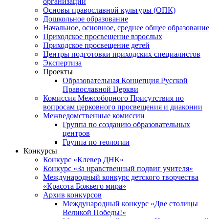
организаций
Основы православной культуры (ОПК)
Дошкольное образование
Начальное, основное, среднее общее образование
Приходское просвещение взрослых
Приходское просвещение детей
Центры подготовки приходских специалистов
Экспертиза
Проекты
Образовательная Концепция Русской
Православной Церкви
Комиссия Межсоборного Присутствия по
вопросам церковного просвещения и диаконии
Межведомственные комиссии
Группа по созданию образовательных
центров
Группа по теологии
Конкурсы
Конкурс «Клевер ДНК»
Конкурс «За нравственный подвиг учителя»
Международный конкурс детского творчества
«Красота Божьего мира»
Архив конкурсов
Международный конкурс «Две столицы
Великой Победы!»