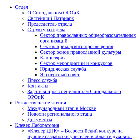
Отдел
О Синодальном ОРОиК
Святейший Патриарх
Председатель отдела
Структура отдела
Сектор православных общеобразовательных
организаций
Сектор приходского просвещения
Сектор основ православной культуры
Канцелярия
Сектор мероприятий и конкурсов
Юридическая служба
Экспертный совет
Пресс-служба
Контакты
Задать вопрос специалистам Синодального
ОРОиК
Рождественские чтения
Международный этап в Москве
Новости регионального этапа
Документы
Клевер Лаборатория
«Клевер ДНК» – Всероссийский конкурс на
лучшие разработки учителей в области духовно-