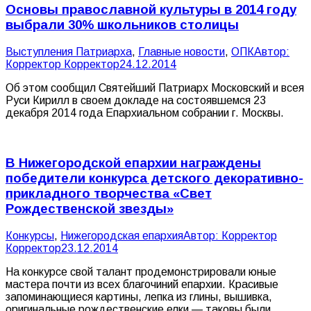
Основы православной культуры в 2014 году
выбрали 30% школьников столицы
Выступления Патриарха
,
Главные новости
,
ОПК
Автор:
Корректор Корректор
24.12.2014
Об этом сообщил Святейший Патриарх Московский и всея
Руси Кирилл в своем докладе на состоявшемся 23
декабря 2014 года Епархиальном собрании г. Москвы.
В Нижегородской епархии награждены
победители конкурса детского декоративно-
прикладного творчества «Свет
Рождественской звезды»
Конкурсы
,
Нижегородская епархия
Автор:
Корректор
Корректор
23.12.2014
На конкурсе свой талант продемонстрировали юные
мастера почти из всех благочиний епархии. Красивые
запоминающиеся картины, лепка из глины, вышивка,
оригинальные рождественские елки — таковы были