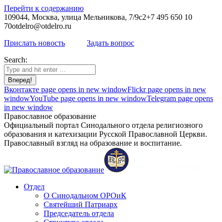
Перейти к содержанию
109044, Москва, улица Мельникова, 7/9с2
+7 495 650 10
70
otdelro@otdelro.ru
Прислать новость
Задать вопрос
Search:
Вконтакте page opens in new window
Flickr page opens in new
window
YouTube page opens in new window
Telegram page opens
in new window
Православное образование
Официальный портал Синодального отдела религиозного
образования и катехизации Русской Православной Церкви.
Православный взгляд на образование и воспитание.
Отдел
О Синодальном ОРОиК
Святейший Патриарх
Председатель отдела