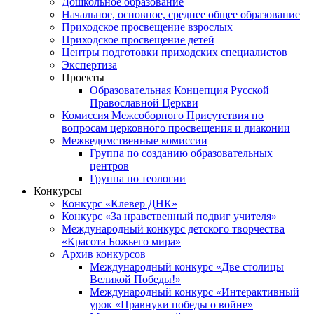
Дошкольное образование
Начальное, основное, среднее общее образование
Приходское просвещение взрослых
Приходское просвещение детей
Центры подготовки приходских специалистов
Экспертиза
Проекты
Образовательная Концепция Русской
Православной Церкви
Комиссия Межсоборного Присутствия по
вопросам церковного просвещения и диаконии
Межведомственные комиссии
Группа по созданию образовательных
центров
Группа по теологии
Конкурсы
Конкурс «Клевер ДНК»
Конкурс «За нравственный подвиг учителя»
Международный конкурс детского творчества
«Красота Божьего мира»
Архив конкурсов
Международный конкурс «Две столицы
Великой Победы!»
Международный конкурс «Интерактивный
урок «Правнуки победы о войне»