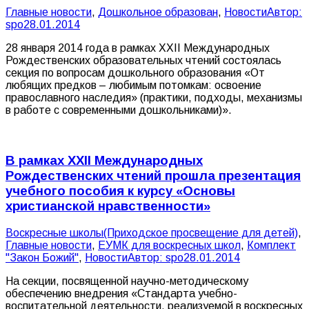
Главные новости
,
Дошкольное образован
,
Новости
Автор:
spo
28.01.2014
28 января 2014 года в рамках ХХII Международных
Рождественских образовательных чтений состоялась
секция по вопросам дошкольного образования «От
любящих предков – любимым потомкам: освоение
православного наследия» (практики, подходы, механизмы
в работе с современными дошкольниками)».
В рамках XXII Международных
Рождественских чтений прошла презентация
учебного пособия к курсу «Основы
христианской нравственности»
Воскресные школы(Приходское просвещение для детей)
,
Главные новости
,
ЕУМК для воскресных школ
,
Комплект
"Закон Божий"
,
Новости
Автор:
spo
28.01.2014
На секции, посвященной научно-методическому
обеспечению внедрения «Стандарта учебно-
воспитательной деятельности, реализуемой в воскресных