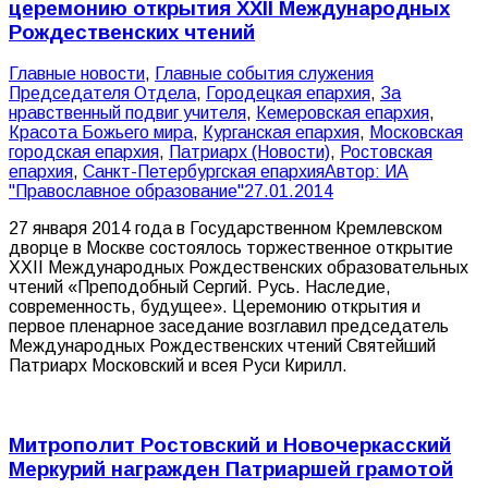
церемонию открытия XXII Международных
Рождественских чтений
Главные новости
,
Главные события служения
Председателя Отдела
,
Городецкая епархия
,
За
нравственный подвиг учителя
,
Кемеровская епархия
,
Красота Божьего мира
,
Курганская епархия
,
Московская
городская епархия
,
Патриарх (Новости)
,
Ростовская
епархия
,
Санкт-Петербургская епархия
Автор:
ИА
"Православное образование"
27.01.2014
27 января 2014 года в Государственном Кремлевском
дворце в Москве состоялось торжественное открытие
XXII Международных Рождественских образовательных
чтений «Преподобный Сергий. Русь. Наследие,
современность, будущее». Церемонию открытия и
первое пленарное заседание возглавил председатель
Международных Рождественских чтений Святейший
Патриарх Московский и всея Руси Кирилл.
Митрополит Ростовский и Новочеркасский
Меркурий награжден Патриаршей грамотой