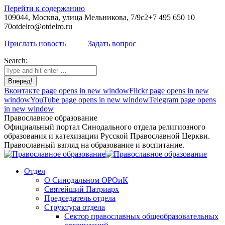
Перейти к содержанию
109044, Москва, улица Мельникова, 7/9с2
+7 495 650 10
70
otdelro@otdelro.ru
Прислать новость
Задать вопрос
Search:
Вконтакте page opens in new window
Flickr page opens in new
window
YouTube page opens in new window
Telegram page opens
in new window
Православное образование
Официальный портал Синодального отдела религиозного
образования и катехизации Русской Православной Церкви.
Православный взгляд на образование и воспитание.
Отдел
О Синодальном ОРОиК
Святейший Патриарх
Председатель отдела
Структура отдела
Сектор православных общеобразовательных