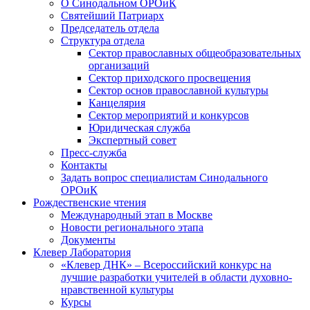
О Синодальном ОРОиК
Святейший Патриарх
Председатель отдела
Структура отдела
Сектор православных общеобразовательных
организаций
Сектор приходского просвещения
Сектор основ православной культуры
Канцелярия
Сектор мероприятий и конкурсов
Юридическая служба
Экспертный совет
Пресс-служба
Контакты
Задать вопрос специалистам Синодального
ОРОиК
Рождественские чтения
Международный этап в Москве
Новости регионального этапа
Документы
Клевер Лаборатория
«Клевер ДНК» – Всероссийский конкурс на
лучшие разработки учителей в области духовно-
нравственной культуры
Курсы