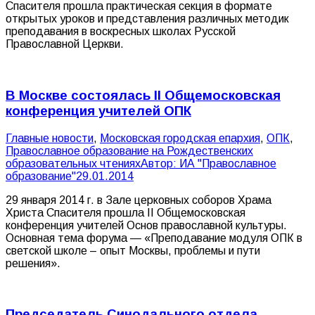
Спасителя прошла практическая секция в формате
открытых уроков и представления различных методик
преподавания в воскресных школах Русской
Православной Церкви.
В Москве состоялась II Общемосковская
конференция учителей ОПК
Главные новости
,
Московская городская епархия
,
ОПК
,
Православное образование на Рождественских
образовательных чтениях
Автор:
ИА "Православное
образование"
29.01.2014
29 января 2014 г. в Зале церковных соборов Храма
Христа Спасителя прошла II Общемосковская
конференция учителей Основ православной культуры.
Основная тема форума — «Преподавание модуля ОПК в
светской школе – опыт Москвы, проблемы и пути
решения».
Председатель Синодального отдела