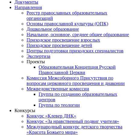
Документы
Направления
Реестр православных образовательных
организаций
Основы православной культуры (ОПК)
Дошкольное образование
Начальное, основное, среднее общее образование
Приходское просвещение взрослых
Приходское просвещение детей
Центры подготовки приходских специалистов
Экспертиза
Проекты
Образовательная Концепция Русской
Православной Церкви
Комиссия Межсоборного Присутствия по
вопросам церковного просвещения и диаконии
Межведомственные комиссии
Группа по созданию образовательных
центров
Группа по теологии
Конкурсы
Конкурс «Клевер ДНК»
Конкурс «За нравственный подвиг учителя»
Международный конкурс детского творчества
«Красота Божьего мира»