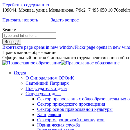
Перейти к содержанию
109044, Москва, улица Мельникова, 7/9с2
+7 495 650 10 70
otdelr
Прислать новость
Задать вопрос
Search:
Вконтакте page opens in new window
Flickr page opens in new wi
Православное образование
Официальный портал Синодального отдела религиозного образ
Отдел
О Синодальном ОРОиК
Святейший Патриарх
Председатель отдела
Структура отдела
Сектор православных общеобразовательных 
Сектор приходского просвещения
Сектор основ православной культуры
Канцелярия
Сектор мероприятий и конкурсов
Юридическая служба