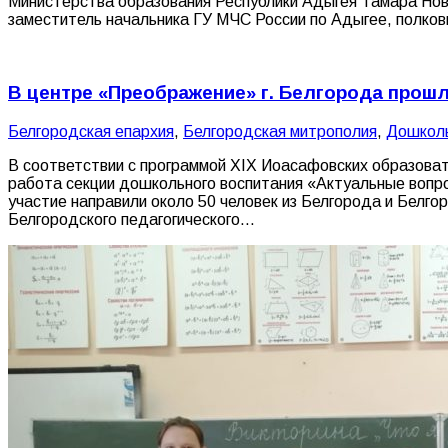
Министерства образования Республики Адыгея Тамара Нов
заместитель начальника ГУ МЧС России по Адыгее, полко
В центре «Преображение» г. Белгорода прошл
Белгородская епархия
,
Белгородская митрополия
,
Дошколь
В соответствии с программой XIX Иоасафовских образова
работа секции дошкольного воспитания «Актуальные вопро
участие направили около 50 человек из Белгорода и Белго
Белгородского педагогического…