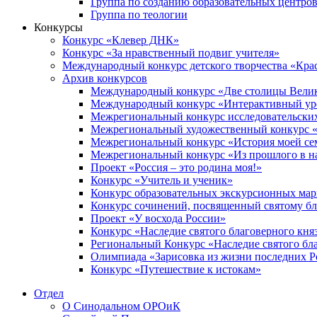
Группа по созданию образовательных центро
Группа по теологии
Конкурсы
Конкурс «Клевер ДНК»
Конкурс «За нравственный подвиг учителя»
Международный конкурс детского творчества «Кра
Архив конкурсов
Международный конкурс «Две столицы Вели
Международный конкурс «Интерактивный уро
Межрегиональный конкурс исследовательских
Межрегиональный художественный конкурс «
Межрегиональный конкурс «История моей сем
Межрегиональный конкурс «Из прошлого в н
Проект «Россия – это родина моя!»
Конкурс «Учитель и ученик»
Конкурс образовательных экскурсионных ма
Конкурс сочинений, посвященный святому б
Проект «У восхода России»
Конкурс «Наследие святого благоверного кня
Региональный Конкурс «Наследие святого бла
Олимпиада «Зарисовка из жизни последних 
Конкурс «Путешествие к истокам»
Отдел
О Синодальном ОРОиК