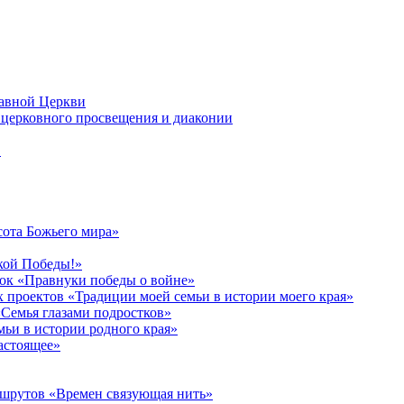
лавной Церкви
церковного просвещения и диаконии
в
сота Божьего мира»
кой Победы!»
к «Правнуки победы о войне»
 проектов «Традиции моей семьи в истории моего края»
Семья глазами подростков»
ьи в истории родного края»
астоящее»
ршрутов «Времен связующая нить»