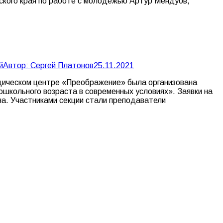
ского края по работе с молодежью Артур Мендуов,
й
Автор:
Сергей Платонов
25.11.2021
одическом центре «Преображение» была организована
школьного возраста в современных условиях». Заявки на
ина. Участниками секции стали преподаватели