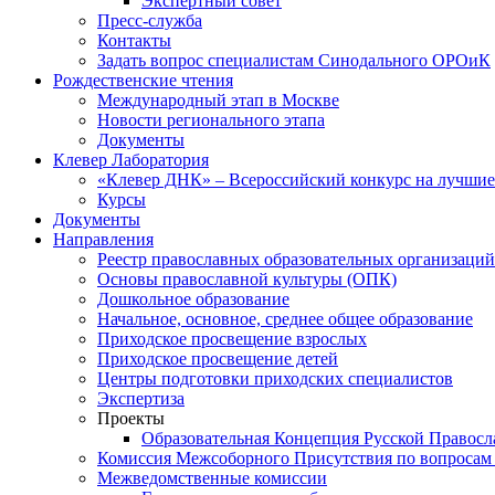
Экспертный совет
Пресс-служба
Контакты
Задать вопрос специалистам Синодального ОРОиК
Рождественские чтения
Международный этап в Москве
Новости регионального этапа
Документы
Клевер Лаборатория
«Клевер ДНК» – Всероссийский конкурс на лучшие 
Курсы
Документы
Направления
Реестр православных образовательных организаций
Основы православной культуры (ОПК)
Дошкольное образование
Начальное, основное, среднее общее образование
Приходское просвещение взрослых
Приходское просвещение детей
Центры подготовки приходских специалистов
Экспертиза
Проекты
Образовательная Концепция Русской Правос
Комиссия Межсоборного Присутствия по вопросам 
Межведомственные комиссии