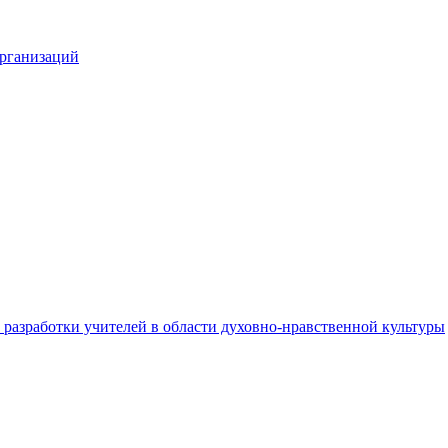
организаций
разработки учителей в области духовно-нравственной культуры