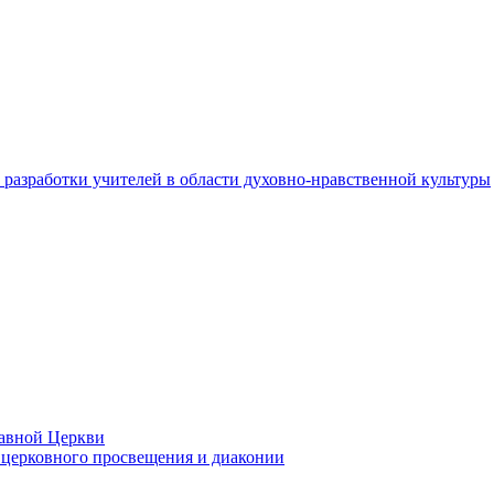
разработки учителей в области духовно-нравственной культуры
лавной Церкви
церковного просвещения и диаконии