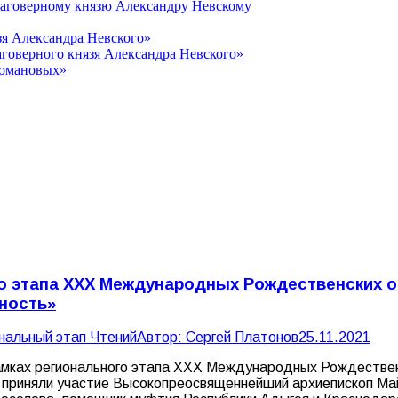
лаговерному князю Александру Невскому
зя Александра Невского»
говерного князя Александра Невского»
Романовых»
о этапа XXX Международных Рождественских о
зность»
нальный этап Чтений
Автор:
Сергей Платонов
25.11.2021
рамках регионального этапа XXX Международных Рождествен
ем приняли участие Высокопреосвященнейший архиепископ Ма