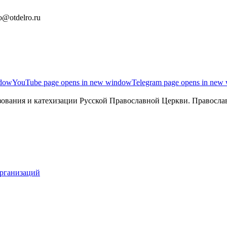
o@otdelro.ru
ndow
YouTube page opens in new window
Telegram page opens in new
ования и катехизации Русской Православной Церкви. Православ
организаций