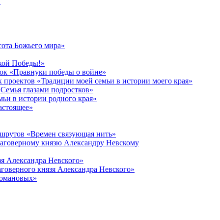
в
сота Божьего мира»
кой Победы!»
к «Правнуки победы о войне»
 проектов «Традиции моей семьи в истории моего края»
Семья глазами подростков»
ьи в истории родного края»
астоящее»
ршрутов «Времен связующая нить»
лаговерному князю Александру Невскому
зя Александра Невского»
говерного князя Александра Невского»
Романовых»