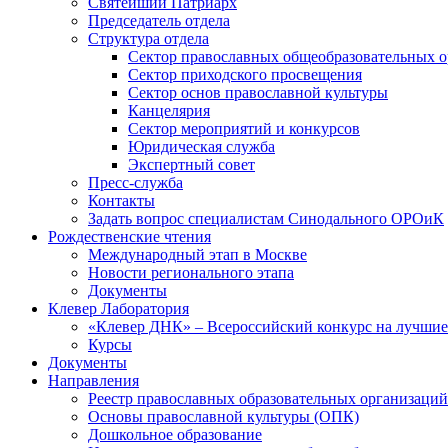
Святейший Патриарх
Председатель отдела
Структура отдела
Сектор православных общеобразовательных 
Сектор приходского просвещения
Сектор основ православной культуры
Канцелярия
Сектор мероприятий и конкурсов
Юридическая служба
Экспертный совет
Пресс-служба
Контакты
Задать вопрос специалистам Синодального ОРОиК
Рождественские чтения
Международный этап в Москве
Новости регионального этапа
Документы
Клевер Лаборатория
«Клевер ДНК» – Всероссийский конкурс на лучшие 
Курсы
Документы
Направления
Реестр православных образовательных организаций
Основы православной культуры (ОПК)
Дошкольное образование