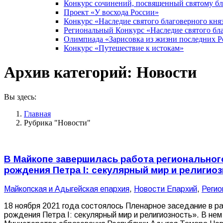
Конкурс сочинений, посвященный святому б
Проект «У восхода России»
Конкурс «Наследие святого благоверного кня
Региональный Конкурс «Наследие святого бла
Олимпиада «Зарисовка из жизни последних 
Конкурс «Путешествие к истокам»
Архив категорий:
Новости
Вы здесь:
Главная
Рубрика "Новости"
В Майкопе завершилась работа региональног
рождения Петра I: секулярный мир и религио
Майкопская и Адыгейская епархия
,
Новости Епархий
,
Регио
18 ноября 2021 года состоялось Пленарное заседание в 
рождения Петра I: секулярный мир и религиозность». В н