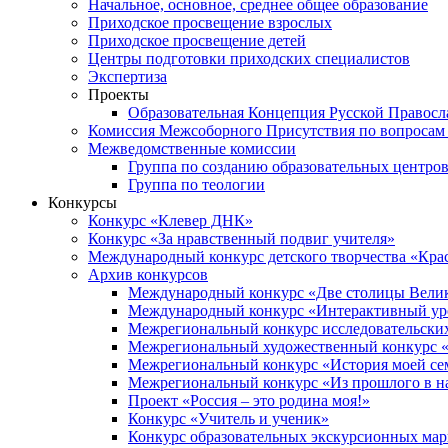
Начальное, основное, среднее общее образование
Приходское просвещение взрослых
Приходское просвещение детей
Центры подготовки приходских специалистов
Экспертиза
Проекты
Образовательная Концепция Русской Правос
Комиссия Межсоборного Присутствия по вопросам 
Межведомственные комиссии
Группа по созданию образовательных центро
Группа по теологии
Конкурсы
Конкурс «Клевер ДНК»
Конкурс «За нравственный подвиг учителя»
Международный конкурс детского творчества «Кра
Архив конкурсов
Международный конкурс «Две столицы Вели
Международный конкурс «Интерактивный уро
Межрегиональный конкурс исследовательских
Межрегиональный художественный конкурс «
Межрегиональный конкурс «История моей сем
Межрегиональный конкурс «Из прошлого в н
Проект «Россия – это родина моя!»
Конкурс «Учитель и ученик»
Конкурс образовательных экскурсионных ма