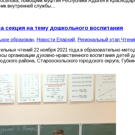
оселова, помощник муфтия Республики Адыгея и Краснодар
вник внутренней службы…
а секция на тему дошкольного воспитания
ное образован
,
Новости Епархий
,
Региональный этап Чтени
тельных чтений 22 ноября 2021 года в образовательно-мет
сы организации духовно-нравственного воспитания детей до
родского района, Старооскольского городского округа, Губк