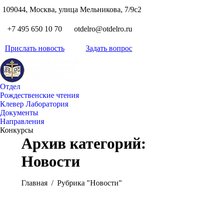
S
109044, Москва, улица Мельникова, 7/9с2
Вкон
page
Flickr
+7 495 650 10 70
otdelro@otdelro.ru
opens
page
YouT
in
opens
Прислать новость
Задать вопрос
page
new
Teleg
in
opens
wind
page
new
in
opens
wind
new
Отдел
in
wind
Рождественские чтения
new
Клевер Лаборатория
wind
Документы
Направления
Конкурсы
Архив категорий:
Новости
Вы здесь:
Главная
Рубрика "Новости"