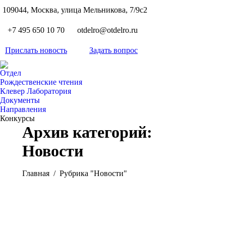
S
109044, Москва, улица Мельникова, 7/9с2
Вкон
page
Flickr
+7 495 650 10 70
otdelro@otdelro.ru
opens
page
YouT
in
opens
Прислать новость
Задать вопрос
page
new
Teleg
in
opens
wind
page
new
Отдел
in
opens
Рождественские чтения
wind
new
Клевер Лаборатория
in
wind
Документы
new
Направления
wind
Конкурсы
Архив категорий:
Новости
Вы здесь:
Главная
Рубрика "Новости"