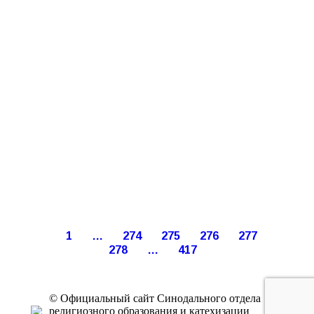
1
…
274
275
276
277
278
…
417
© Официальный сайт Синодального отдела
религиозного образования и катехизации