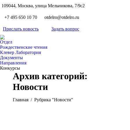
S
109044, Москва, улица Мельникова, 7/9с2
Вкон
page
Flickr
+7 495 650 10 70
otdelro@otdelro.ru
opens
page
YouT
in
opens
Прислать новость
Задать вопрос
page
new
Teleg
in
opens
wind
page
new
Отдел
in
opens
Рождественские чтения
wind
new
Клевер Лаборатория
in
wind
Документы
new
Направления
wind
Конкурсы
Архив категорий:
Новости
Вы здесь:
Главная
Рубрика "Новости"