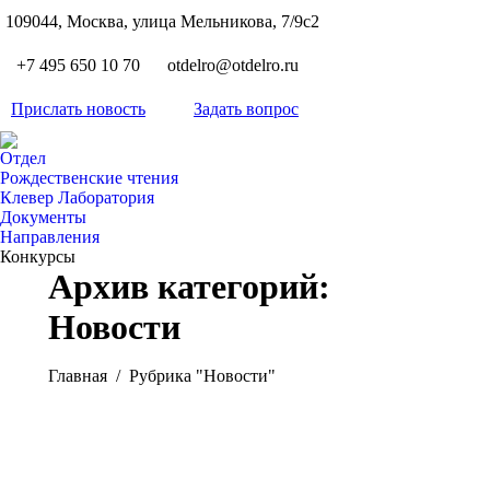
S
109044, Москва, улица Мельникова, 7/9с2
Вкон
page
Flickr
+7 495 650 10 70
otdelro@otdelro.ru
opens
page
YouT
in
opens
Прислать новость
Задать вопрос
page
new
Teleg
in
opens
wind
page
new
Отдел
in
opens
Рождественские чтения
wind
new
Клевер Лаборатория
in
wind
Документы
new
Направления
wind
Конкурсы
Архив категорий:
Новости
Вы здесь:
Главная
Рубрика "Новости"