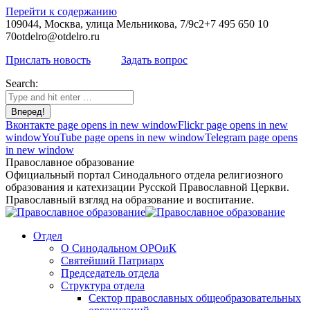
Перейти к содержанию
109044, Москва, улица Мельникова, 7/9с2
+7 495 650 10
70
otdelro@otdelro.ru
Прислать новость
Задать вопрос
Search:
Вконтакте page opens in new window
Flickr page opens in new
window
YouTube page opens in new window
Telegram page opens
in new window
Православное образование
Официальный портал Синодального отдела религиозного
образования и катехизации Русской Православной Церкви.
Православный взгляд на образование и воспитание.
Отдел
О Синодальном ОРОиК
Святейший Патриарх
Председатель отдела
Структура отдела
Сектор православных общеобразовательных