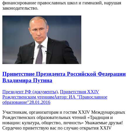
финансирование православных школ и гимназий, нарушая
законодательство.
Приветствие Президента Российской Федерации
Владимира Путина
Президент РФ (документы)
,
Приветствия XXIV
Рождественским чтениям
Автор:
ИА "Православное
образование"
28.01.2016
Участникам, организаторам и гостям XXIV Международных
Рождественских образовательных чтений «Традиция и
новации: культура, общество, личность» Уважаемые друзья!
Сердечно приветствую вас по случаю открытия XXIV