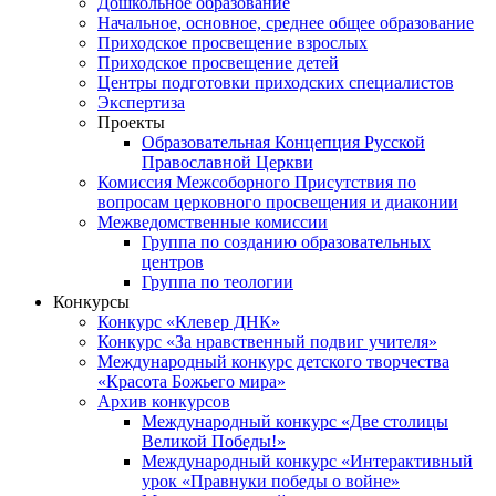
Дошкольное образование
Начальное, основное, среднее общее образование
Приходское просвещение взрослых
Приходское просвещение детей
Центры подготовки приходских специалистов
Экспертиза
Проекты
Образовательная Концепция Русской
Православной Церкви
Комиссия Межсоборного Присутствия по
вопросам церковного просвещения и диаконии
Межведомственные комиссии
Группа по созданию образовательных
центров
Группа по теологии
Конкурсы
Конкурс «Клевер ДНК»
Конкурс «За нравственный подвиг учителя»
Международный конкурс детского творчества
«Красота Божьего мира»
Архив конкурсов
Международный конкурс «Две столицы
Великой Победы!»
Международный конкурс «Интерактивный
урок «Правнуки победы о войне»