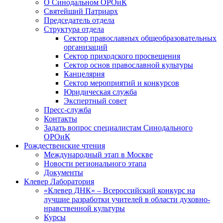
О Синодальном ОРОиК
Святейший Патриарх
Председатель отдела
Структура отдела
Сектор православных общеобразовательных
организаций
Сектор приходского просвещения
Сектор основ православной культуры
Канцелярия
Сектор мероприятий и конкурсов
Юридическая служба
Экспертный совет
Пресс-служба
Контакты
Задать вопрос специалистам Синодального
ОРОиК
Рождественские чтения
Международный этап в Москве
Новости регионального этапа
Документы
Клевер Лаборатория
«Клевер ДНК» – Всероссийский конкурс на
лучшие разработки учителей в области духовно-
нравственной культуры
Курсы