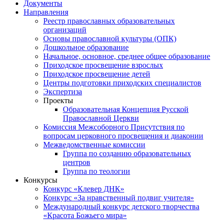
Документы
Направления
Реестр православных образовательных
организаций
Основы православной культуры (ОПК)
Дошкольное образование
Начальное, основное, среднее общее образование
Приходское просвещение взрослых
Приходское просвещение детей
Центры подготовки приходских специалистов
Экспертиза
Проекты
Образовательная Концепция Русской
Православной Церкви
Комиссия Межсоборного Присутствия по
вопросам церковного просвещения и диаконии
Межведомственные комиссии
Группа по созданию образовательных
центров
Группа по теологии
Конкурсы
Конкурс «Клевер ДНК»
Конкурс «За нравственный подвиг учителя»
Международный конкурс детского творчества
«Красота Божьего мира»