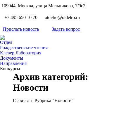
S
109044, Москва, улица Мельникова, 7/9с2
Вкон
page
Flickr
+7 495 650 10 70
otdelro@otdelro.ru
opens
page
YouT
in
opens
Прислать новость
Задать вопрос
page
new
Teleg
in
opens
wind
page
new
Отдел
in
opens
Рождественские чтения
wind
new
Клевер Лаборатория
in
wind
Документы
new
Направления
wind
Конкурсы
Архив категорий:
Новости
Вы здесь:
Главная
Рубрика "Новости"