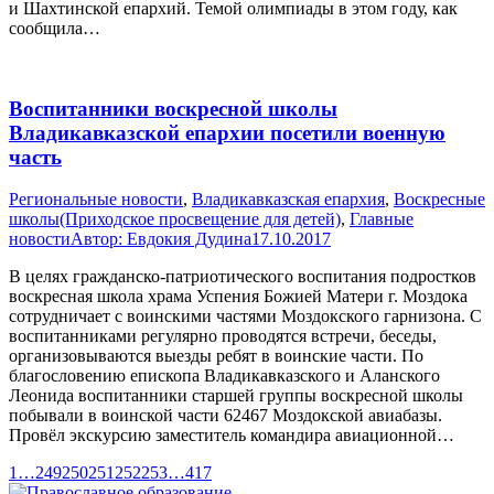
и Шахтинской епархий. Темой олимпиады в этом году, как
сообщила…
Воспитанники воскресной школы
Владикавказской епархии посетили военную
часть
Pегиональные новости
,
Владикавказская епархия
,
Воскресные
школы(Приходское просвещение для детей)
,
Главные
новости
Автор:
Евдокия Дудина
17.10.2017
В целях гражданско-патриотического воспитания подростков
воскресная школа храма Успения Божией Матери г. Моздока
сотрудничает с воинскими частями Моздокского гарнизона. С
воспитанниками регулярно проводятся встречи, беседы,
организовываются выезды ребят в воинские части. По
благословению епископа Владикавказского и Аланского
Леонида воспитанники старшей группы воскресной школы
побывали в воинской части 62467 Моздокской авиабазы.
Провёл экскурсию заместитель командира авиационной…
1
…
249
250
251
252
253
…
417