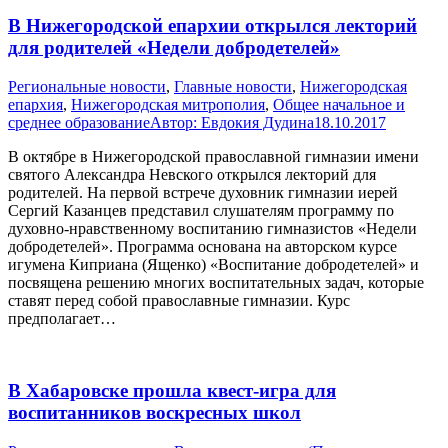
В Нижегородской епархии открылся лекторий
для родителей «Недели добродетелей»
Pегиональные новости
,
Главные новости
,
Нижегородская
епархия
,
Нижегородская митрополия
,
Общее начальное и
среднее образование
Автор:
Евдокия Дудина
18.10.2017
В октябре в Нижегородской православной гимназии имени
святого Александра Невского открылся лекторий для
родителей. На первой встрече духовник гимназии иерей
Сергий Казанцев представил слушателям программу по
духовно-нравственному воспитанию гимназистов «Недели
добродетелей». Программа основана на авторском курсе
игумена Киприана (Ященко) «Воспитание добродетелей» и
посвящена решению многих воспитательных задач, которые
ставят перед собой православные гимназии. Курс
предполагает…
В Хабаровске прошла квест-игра для
воспитанников воскресных школ