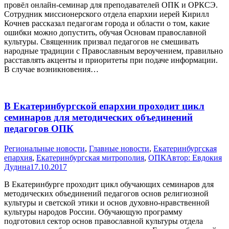
провёл онлайн-семинар для преподавателей ОПК и ОРКСЭ.
Сотрудник миссионерского отдела епархии иерей Кирилл
Кочнев рассказал педагогам города и области о том, какие
ошибки можно допустить, обучая Основам православной
культуры. Священник призвал педагогов не смешивать
народные традиции с Православным вероучением, правильно
расставлять акценты и приоритеты при подаче информации.
В случае возникновения…
В Екатеринбургской епархии проходит цикл
семинаров для методических объединений
педагогов ОПК
Pегиональные новости
,
Главные новости
,
Екатеринбургская
епархия
,
Екатеринбургская митрополия
,
ОПК
Автор:
Евдокия
Дудина
17.10.2017
В Екатеринбурге проходит цикл обучающих семинаров для
методических объединений педагогов основ религиозной
культуры и светской этики и основ духовно-нравственной
культуры народов России. Обучающую программу
подготовил сектор основ православной культуры отдела