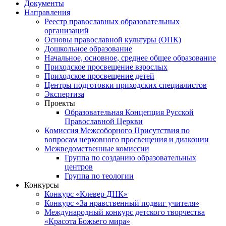
Документы
Направления
Реестр православных образовательных
организаций
Основы православной культуры (ОПК)
Дошкольное образование
Начальное, основное, среднее общее образование
Приходское просвещение взрослых
Приходское просвещение детей
Центры подготовки приходских специалистов
Экспертиза
Проекты
Образовательная Концепция Русской
Православной Церкви
Комиссия Межсоборного Присутствия по
вопросам церковного просвещения и диаконии
Межведомственные комиссии
Группа по созданию образовательных
центров
Группа по теологии
Конкурсы
Конкурс «Клевер ДНК»
Конкурс «За нравственный подвиг учителя»
Международный конкурс детского творчества
«Красота Божьего мира»