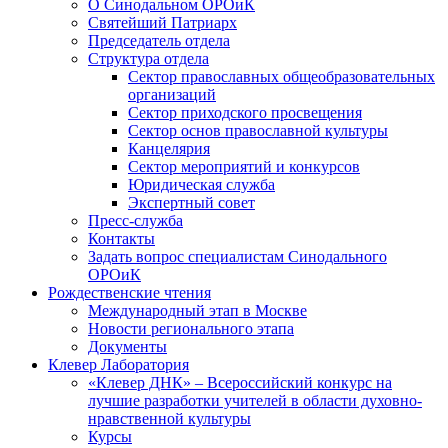
О Синодальном ОРОиК
Святейший Патриарх
Председатель отдела
Структура отдела
Сектор православных общеобразовательных
организаций
Сектор приходского просвещения
Сектор основ православной культуры
Канцелярия
Сектор мероприятий и конкурсов
Юридическая служба
Экспертный совет
Пресс-служба
Контакты
Задать вопрос специалистам Синодального
ОРОиК
Рождественские чтения
Международный этап в Москве
Новости регионального этапа
Документы
Клевер Лаборатория
«Клевер ДНК» – Всероссийский конкурс на
лучшие разработки учителей в области духовно-
нравственной культуры
Курсы