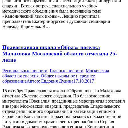
религиозного образования и катехизации Екатеринбургской
епархии. Вторая встреча епархиального учебно-
методического объединения была посвящена теме
«Канонический язык иконы». Лекцию прочитала
преподаватель Екатеринбургской духовной семинарии
Надежда Каримова. В…
Православная школа «Образ» поселка
Малаховка Московской области отметила 25-
летие
Pегиональные новости
,
Главные новости
,
Московская
областная епархия
,
Общее начальное и среднее
образование
Автор:
Евдокия Дудина
17.10.2017
15 октября Православная школа «Образ» поселка Малаховка
отметила 25-летие своего создания. По благословению
митрополита Ювеналия, праздничные мероприятия возглавил
викарий Московской епархии, председатель Епархиального
отдела религиозного образования и катехизации епископ
Зарайский Константин. Торжества начались с Божественной
литургии в домовом храме в честь преподобного Сергия
Радонежского, которую совершил епископ Константин в