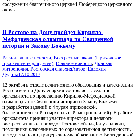
сослужении благочинного церквей Люберецкого церковного
округа…
В Ростове-на-Дону пройдёт Кирилло-
Мефодиевская олимпиада по Священной
истории и Закону Божьему
Pегиональные новости
,
Воскресные школы(Приходское
просвещение для детей)
,
Главные новости
,
Донская
митрополия
,
Ростовская епархия
Автор:
Евдокия
Дудина
17.10.2017
12 октября в отделе религиозного образования и катехизации
Ростовской-на-Дону епархии состоялось заседание
оргкомитета по проведению Кирилло-Мефодиевской
олимпиады по Священной истории и Закону Божьему
и разработке заданий к 4 турам (приходской,
благочиннический, епархиальный, митрополичий). В работе
оргкомитета приняли участие директора и педагоги
воскресных школ приходов Ростовской-на-Дону епархии,
помощники благочинных по образовательной деятельности,
методисты по внутрицерковному образованию Волгодонской