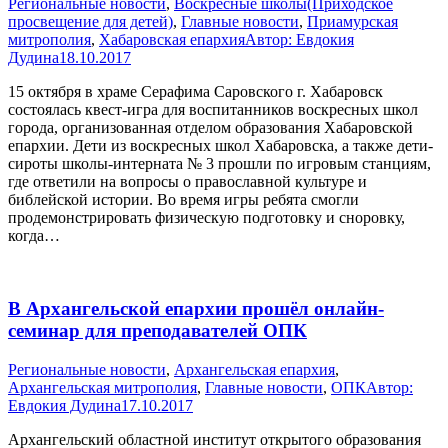
Pегиональные новости
,
Воскресные школы(Приходское
просвещение для детей)
,
Главные новости
,
Приамурская
митрополия
,
Хабаровская епархия
Автор:
Евдокия
Дудина
18.10.2017
15 октября в храме Серафима Саровского г. Хабаровск
состоялась квест-игра для воспитанников воскресных школ
города, организованная отделом образования Хабаровской
епархии. Дети из воскресных школ Хабаровска, а также дети-
сироты школы-интерната № 3 прошли по игровым станциям,
где ответили на вопросы о православной культуре и
библейской истории. Во время игры ребята смогли
продемонстрировать физическую подготовку и сноровку,
когда…
В Архангельской епархии прошёл онлайн-
семинар для преподавателей ОПК
Pегиональные новости
,
Архангельская епархия
,
Архангельская митрополия
,
Главные новости
,
ОПК
Автор:
Евдокия Дудина
17.10.2017
Архангельский областной институт открытого образования