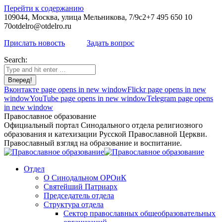
Перейти к содержанию
109044, Москва, улица Мельникова, 7/9с2
+7 495 650 10
70
otdelro@otdelro.ru
Прислать новость
Задать вопрос
Search:
Вконтакте page opens in new window
Flickr page opens in new
window
YouTube page opens in new window
Telegram page opens
in new window
Православное образование
Официальный портал Синодального отдела религиозного
образования и катехизации Русской Православной Церкви.
Православный взгляд на образование и воспитание.
Отдел
О Синодальном ОРОиК
Святейший Патриарх
Председатель отдела
Структура отдела
Сектор православных общеобразовательных