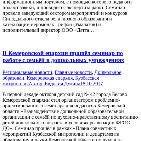
информационным порталом, с помощью которого педагоги
подают заявки, и проводится экспертиза работ. Семинар
провели заведующий сектором мероприятий и конкурсов
Синодального отдела религиозного образования и
катехизации иеромонах Трифон (Умалатов) и
исполнительный директор ООО «Датта…
В Кемеровской епархии прошёл семинар по
работе с семьёй в дошкольных учреждениях
Pегиональные новости
,
Главные новости
,
Дошкольное
образован
,
Кемеровская епархия
,
Кузбасская
митрополия
Автор:
Евдокия Дудина
18.10.2017
В первой декаде октября детский сад № 42 города Белово
Кемеровской епархии стал организатором проблемно-
ориентированного семинара для педагогов Кемеровской
области «Взаимодействие дошкольной образовательной
организации с семьёй по духовно-нравственному воспитанию
детей дошкольного возраста в условиях реализации ФГОС
ДО». Семинар прошёл в рамках «Плана совместных
мероприятий Кузбасской митрополии и департамента
образования и науки Кемеровской области по духовно-