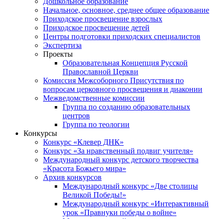
Дошкольное образование
Начальное, основное, среднее общее образование
Приходское просвещение взрослых
Приходское просвещение детей
Центры подготовки приходских специалистов
Экспертиза
Проекты
Образовательная Концепция Русской
Православной Церкви
Комиссия Межсоборного Присутствия по
вопросам церковного просвещения и диаконии
Межведомственные комиссии
Группа по созданию образовательных
центров
Группа по теологии
Конкурсы
Конкурс «Клевер ДНК»
Конкурс «За нравственный подвиг учителя»
Международный конкурс детского творчества
«Красота Божьего мира»
Архив конкурсов
Международный конкурс «Две столицы
Великой Победы!»
Международный конкурс «Интерактивный
урок «Правнуки победы о войне»