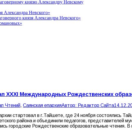
лаговерному князю Александру Невскому
зя Александра Невского»
говерного князя Александра Невского»
Романовых»
ап XXXI Международных Рождественских обра
ап Чтений
,
Саянская епархия
Автор:
Редактор Сайта
14.12.2
архии стартовал в г.Тайшете, где 24 ноября состоялись Т
тского района и объединили педагогов, представителей му
ялись городские Рождественские образовательные чтения. В