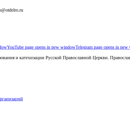
o@otdelro.ru
ndow
YouTube page opens in new window
Telegram page opens in new
ования и катехизации Русской Православной Церкви. Православ
организаций