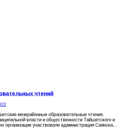
зовательных чтений
022
айшетские межрайонные образовательные чтения.
ниципальной власти и общественности Тайшетского и
 их организации участвовали администрация Саянска…