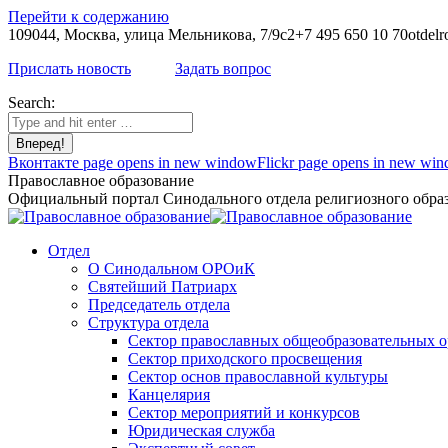
Перейти к содержанию
109044, Москва, улица Мельникова, 7/9с2
+7 495 650 10 70
otdelr
Прислать новость
Задать вопрос
Search:
Вконтакте page opens in new window
Flickr page opens in new wi
Православное образование
Официальный портал Синодального отдела религиозного образ
Отдел
О Синодальном ОРОиК
Святейший Патриарх
Председатель отдела
Структура отдела
Сектор православных общеобразовательных 
Сектор приходского просвещения
Сектор основ православной культуры
Канцелярия
Сектор мероприятий и конкурсов
Юридическая служба