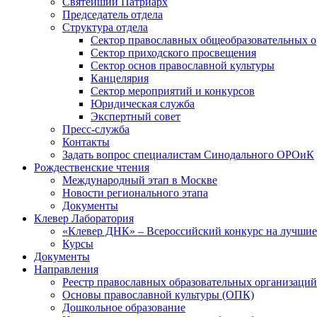
Святейший Патриарх
Председатель отдела
Структура отдела
Сектор православных общеобразовательных 
Сектор приходского просвещения
Сектор основ православной культуры
Канцелярия
Сектор мероприятий и конкурсов
Юридическая служба
Экспертный совет
Пресс-служба
Контакты
Задать вопрос специалистам Синодального ОРОиК
Рождественские чтения
Международный этап в Москве
Новости регионального этапа
Документы
Клевер Лаборатория
«Клевер ДНК» – Всероссийский конкурс на лучшие 
Курсы
Документы
Направления
Реестр православных образовательных организаций
Основы православной культуры (ОПК)
Дошкольное образование