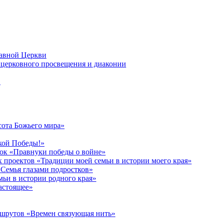
лавной Церкви
церковного просвещения и диаконии
в
сота Божьего мира»
кой Победы!»
к «Правнуки победы о войне»
 проектов «Традиции моей семьи в истории моего края»
Семья глазами подростков»
ьи в истории родного края»
астоящее»
ршрутов «Времен связующая нить»