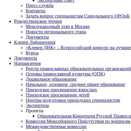
Экспертный совет
Пресс-служба
Контакты
Задать вопрос специалистам Синодального ОРОиК
Рождественские чтения
Международный этап в Москве
Новости регионального этапа
Документы
Клевер Лаборатория
«Клевер ДНК» – Всероссийский конкурс на лучшие 
Курсы
Документы
Направления
Реестр православных образовательных организаций
Основы православной культуры (ОПК)
Дошкольное образование
Начальное, основное, среднее общее образование
Приходское просвещение взрослых
Приходское просвещение детей
Центры подготовки приходских специалистов
Экспертиза
Проекты
Образовательная Концепция Русской Правос
Комиссия Межсоборного Присутствия по вопросам 
Межведомственные комиссии