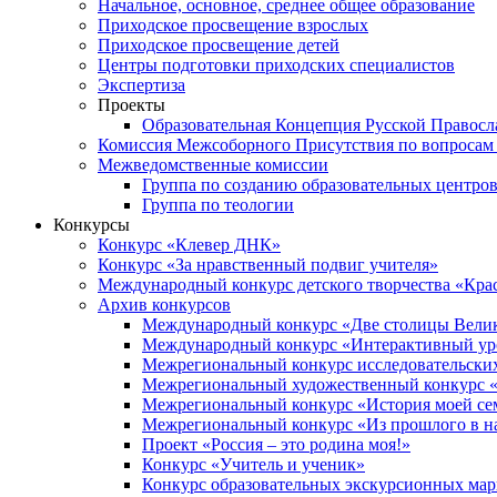
Начальное, основное, среднее общее образование
Приходское просвещение взрослых
Приходское просвещение детей
Центры подготовки приходских специалистов
Экспертиза
Проекты
Образовательная Концепция Русской Правос
Комиссия Межсоборного Присутствия по вопросам 
Межведомственные комиссии
Группа по созданию образовательных центро
Группа по теологии
Конкурсы
Конкурс «Клевер ДНК»
Конкурс «За нравственный подвиг учителя»
Международный конкурс детского творчества «Кра
Архив конкурсов
Международный конкурс «Две столицы Вели
Международный конкурс «Интерактивный уро
Межрегиональный конкурс исследовательских
Межрегиональный художественный конкурс «
Межрегиональный конкурс «История моей сем
Межрегиональный конкурс «Из прошлого в н
Проект «Россия – это родина моя!»
Конкурс «Учитель и ученик»
Конкурс образовательных экскурсионных ма