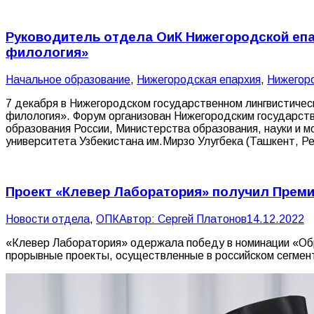
Руководитель отдела ОиК Нижегородской епа
филология»
Начальное образование
,
Нижегородская епархия
,
Нижегор
7 декабря в Нижегородском государственном лингвистич
филология». Форум организован Нижегородским государст
образования России, Министерства образования, науки и 
университета Узбекистана им.Мирзо Улугбека (Ташкент, Р
Проект «Клевер Лаборатория» получил Преми
Новости отдела
,
ОПК
Автор:
Сергей Платонов
14.12.2022
«Клевер Лаборатория» одержала победу в номинации «Обр
прорывные проекты, осуществленные в российском сегмен