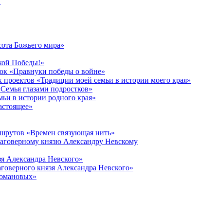
в
сота Божьего мира»
кой Победы!»
к «Правнуки победы о войне»
 проектов «Традиции моей семьи в истории моего края»
Семья глазами подростков»
ьи в истории родного края»
астоящее»
ршрутов «Времен связующая нить»
лаговерному князю Александру Невскому
зя Александра Невского»
говерного князя Александра Невского»
Романовых»