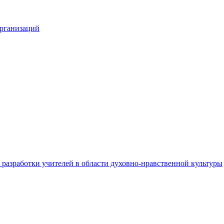
организаций
разработки учителей в области духовно-нравственной культуры