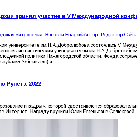
рхии принял участие в V Международной кон
одская митрополия
,
Новости Епархий
Автор:
Редактор Сайт
еском университете им.Н.А.Добролюбова состоялась V Меж
венным лингвистическим университетом им.Н.А.Добролюбова
молодежной политики Нижегородской области, Фонда сохране
еспублика Узбекистан) и…
ю Рунета-2022
азование и кадры», которой удостаиваются образовательны
те Интернет. Награду вручили Юлии Евгеньевне Селюковой,