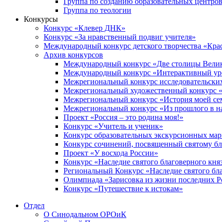
Группа по созданию образовательных центро
Группа по теологии
Конкурсы
Конкурс «Клевер ДНК»
Конкурс «За нравственный подвиг учителя»
Международный конкурс детского творчества «Кра
Архив конкурсов
Международный конкурс «Две столицы Вели
Международный конкурс «Интерактивный уро
Межрегиональный конкурс исследовательских
Межрегиональный художественный конкурс «
Межрегиональный конкурс «История моей сем
Межрегиональный конкурс «Из прошлого в н
Проект «Россия – это родина моя!»
Конкурс «Учитель и ученик»
Конкурс образовательных экскурсионных ма
Конкурс сочинений, посвященный святому б
Проект «У восхода России»
Конкурс «Наследие святого благоверного кня
Региональный Конкурс «Наследие святого бла
Олимпиада «Зарисовка из жизни последних 
Конкурс «Путешествие к истокам»
Отдел
О Синодальном ОРОиК