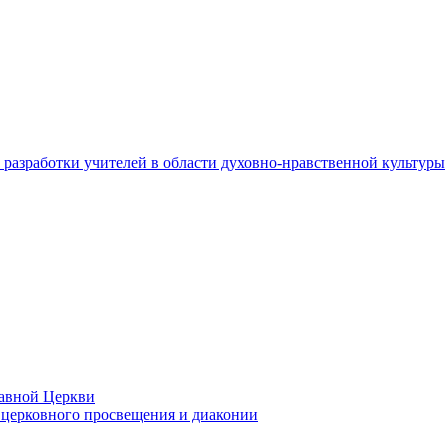
разработки учителей в области духовно-нравственной культуры
лавной Церкви
церковного просвещения и диаконии