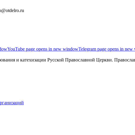
o@otdelro.ru
ndow
YouTube page opens in new window
Telegram page opens in new
ования и катехизации Русской Православной Церкви. Православ
организаций