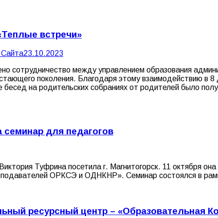
 «Теплые встречи»
 Сайта
23.10.2023
ено сотрудничество между управлением образования админи
астающего поколения. Благодаря этому взаимодействию в 8
е бесед на родительских собраниях от родителей было полу
 семинар для педагогов
Виктория Туфрина посетила г. Магнитогорск. 11 октября о
еподавателей ОРКСЭ и ОДНКНР». Семинар состоялся в рамк
льный ресурсный центр – «Образовательная К