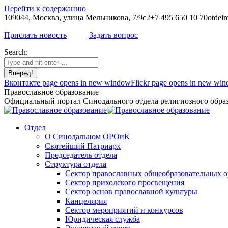
Перейти к содержанию
109044, Москва, улица Мельникова, 7/9с2
+7 495 650 10 70
otdelr
Прислать новость
Задать вопрос
Search:
Вконтакте page opens in new window
Flickr page opens in new wi
Православное образование
Официальный портал Синодального отдела религиозного образ
Отдел
О Синодальном ОРОиК
Святейший Патриарх
Председатель отдела
Структура отдела
Сектор православных общеобразовательных 
Сектор приходского просвещения
Сектор основ православной культуры
Канцелярия
Сектор мероприятий и конкурсов
Юридическая служба