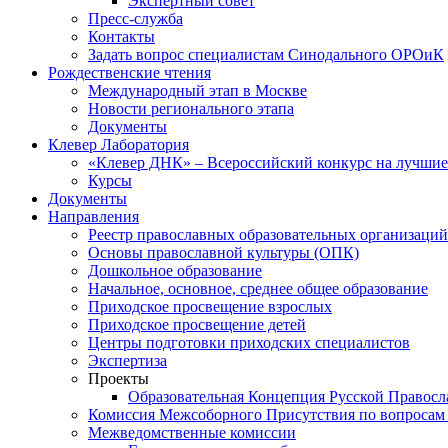
Экспертный совет
Пресс-служба
Контакты
Задать вопрос специалистам Синодального ОРОиК
Рождественские чтения
Международный этап в Москве
Новости регионального этапа
Документы
Клевер Лаборатория
«Клевер ДНК» – Всероссийский конкурс на лучшие 
Курсы
Документы
Направления
Реестр православных образовательных организаций
Основы православной культуры (ОПК)
Дошкольное образование
Начальное, основное, среднее общее образование
Приходское просвещение взрослых
Приходское просвещение детей
Центры подготовки приходских специалистов
Экспертиза
Проекты
Образовательная Концепция Русской Правос
Комиссия Межсоборного Присутствия по вопросам 
Межведомственные комиссии