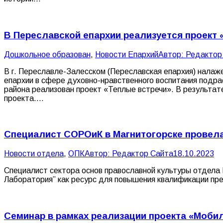
В Переславской епархии реализуется проект
Дошкольное образован
,
Новости Епархий
Автор:
Редактор
В г. Переславле-Залесском (Переславская епархия) налаж
епархии в сфере духовно-нравственного воспитания подр
района реализован проект «Теплые встречи». В результат
проекта.…
Специалист СОРОиК в Магнитогорске провела
Новости отдела
,
ОПК
Автор:
Редактор Сайта
18.10.2023
Специалист сектора основ православной культуры отдела 
Лаборатория” как ресурс для повышения квалификации пр
Семинар в рамках реализации проекта «Моби