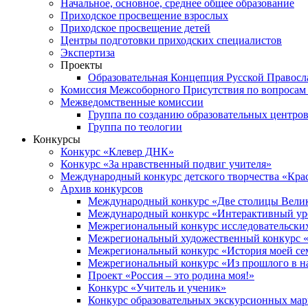
Начальное, основное, среднее общее образование
Приходское просвещение взрослых
Приходское просвещение детей
Центры подготовки приходских специалистов
Экспертиза
Проекты
Образовательная Концепция Русской Правос
Комиссия Межсоборного Присутствия по вопросам 
Межведомственные комиссии
Группа по созданию образовательных центро
Группа по теологии
Конкурсы
Конкурс «Клевер ДНК»
Конкурс «За нравственный подвиг учителя»
Международный конкурс детского творчества «Кра
Архив конкурсов
Международный конкурс «Две столицы Вели
Международный конкурс «Интерактивный уро
Межрегиональный конкурс исследовательских
Межрегиональный художественный конкурс «
Межрегиональный конкурс «История моей сем
Межрегиональный конкурс «Из прошлого в н
Проект «Россия – это родина моя!»
Конкурс «Учитель и ученик»
Конкурс образовательных экскурсионных ма