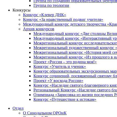
Группа по созданию образовательных центро
Группа по теологии
Конкурсы
Конкурс «Клевер ДНК»
Конкурс «За нравственный подвиг учителя»
Международный конкурс детского творчества «Кра
Архив конкурсов
Международный конкурс «Две столицы Вели
Международный конкурс «Интерактивный уро
Межрегиональный конкурс исследовательских
Межрегиональный художественный конкурс «
Межрегиональный конкурс «История моей сем
Межрегиональный конкурс «Из прошлого в н
Проект «Россия – это родина моя!»
Конкурс «Учитель и ученик»
Конкурс образовательных экскурсионных ма
Конкурс сочинений, посвященный святому б
Проект «У восхода России»
Конкурс «Наследие святого благоверного кня
Региональный Конкурс «Наследие святого бла
Олимпиада «Зарисовка из жизни последних 
Конкурс «Путешествие к истокам»
Отдел
О Синодальном ОРОиК