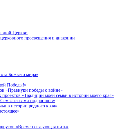
лавной Церкви
церковного просвещения и диаконии
в
сота Божьего мира»
кой Победы!»
к «Правнуки победы о войне»
 проектов «Традиции моей семьи в истории моего края»
Семья глазами подростков»
ьи в истории родного края»
астоящее»
ршрутов «Времен связующая нить»