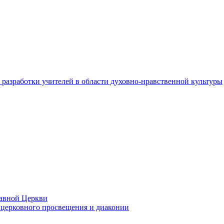
разработки учителей в области духовно-нравственной культуры
лавной Церкви
церковного просвещения и диаконии