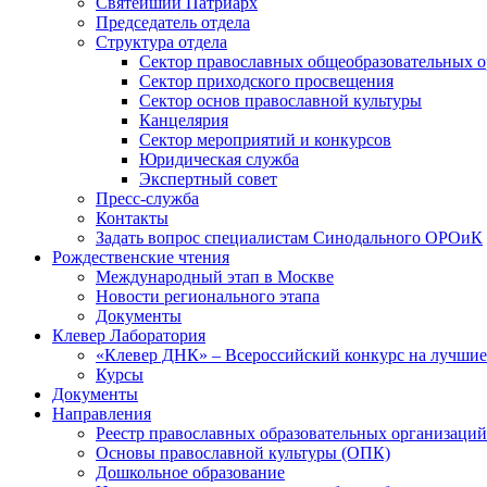
Святейший Патриарх
Председатель отдела
Структура отдела
Сектор православных общеобразовательных 
Сектор приходского просвещения
Сектор основ православной культуры
Канцелярия
Сектор мероприятий и конкурсов
Юридическая служба
Экспертный совет
Пресс-служба
Контакты
Задать вопрос специалистам Синодального ОРОиК
Рождественские чтения
Международный этап в Москве
Новости регионального этапа
Документы
Клевер Лаборатория
«Клевер ДНК» – Всероссийский конкурс на лучшие 
Курсы
Документы
Направления
Реестр православных образовательных организаций
Основы православной культуры (ОПК)
Дошкольное образование