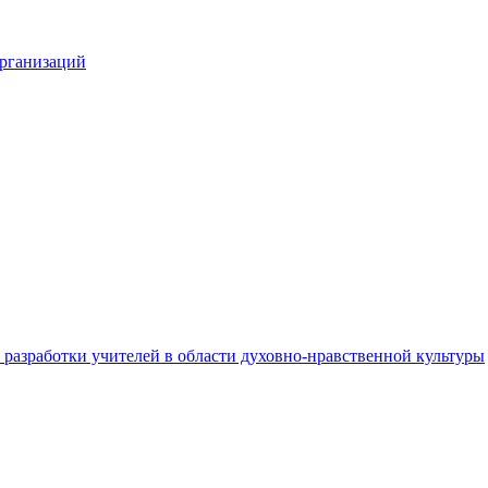
организаций
разработки учителей в области духовно-нравственной культуры