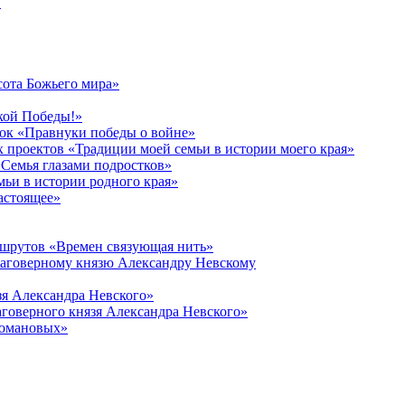
в
сота Божьего мира»
кой Победы!»
к «Правнуки победы о войне»
 проектов «Традиции моей семьи в истории моего края»
Семья глазами подростков»
ьи в истории родного края»
астоящее»
ршрутов «Времен связующая нить»
лаговерному князю Александру Невскому
зя Александра Невского»
говерного князя Александра Невского»
Романовых»