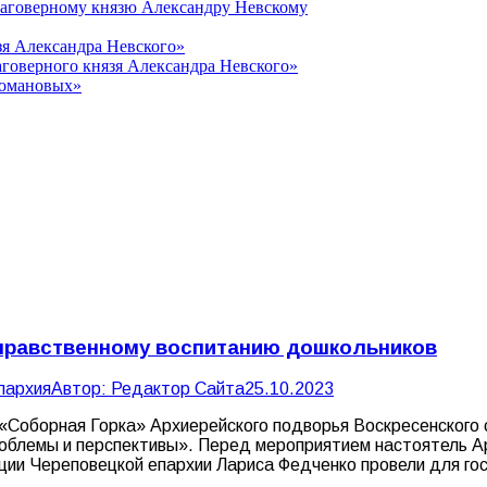
лаговерному князю Александру Невскому
зя Александра Невского»
говерного князя Александра Невского»
Романовых»
-нравственному воспитанию дошкольников
пархия
Автор:
Редактор Сайта
25.10.2023
 «Соборная Горка» Архиерейского подворья Воскресенского 
роблемы и перспективы». Перед мероприятием настоятель А
ции Череповецкой епархии Лариса Федченко провели для гос