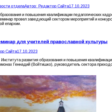
вости отдела
Автор:
Редактор Сайта
17.10.2023
образования и повышения квалификации педагогических кад
 Семинар провел заведующий сектором мероприятий и конку
ой епархии.
еминар для учителей православной культуры
ор Сайта
17.10.2023
го Института развития образования и повышения квалификац
омонах Геннадий (Войтишко), руководитель сектора приход