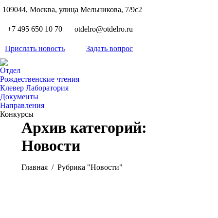
S
109044, Москва, улица Мельникова, 7/9с2
Вкон
page
Flickr
+7 495 650 10 70
otdelro@otdelro.ru
opens
page
YouT
in
opens
Прислать новость
Задать вопрос
page
new
Teleg
in
opens
wind
page
new
Отдел
in
opens
Рождественские чтения
wind
new
Клевер Лаборатория
in
wind
Документы
new
Направления
wind
Конкурсы
Архив категорий:
Новости
Вы здесь:
Главная
Рубрика "Новости"