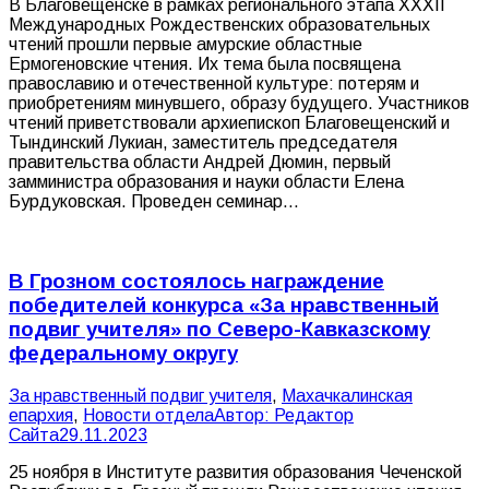
В Благовещенске в рамках регионального этапа XXXII
Международных Рождественских образовательных
чтений прошли первые амурские областные
Ермогеновские чтения. Их тема была посвящена
православию и отечественной культуре: потерям и
приобретениям минувшего, образу будущего. Участников
чтений приветствовали архиепископ Благовещенский и
Тындинский Лукиан, заместитель председателя
правительства области Андрей Дюмин, первый
замминистра образования и науки области Елена
Бурдуковская. Проведен семинар…
В Грозном состоялось награждение
победителей конкурса «За нравственный
подвиг учителя» по Северо-Кавказскому
федеральному округу
За нравственный подвиг учителя
,
Махачкалинская
епархия
,
Новости отдела
Автор:
Редактор
Сайта
29.11.2023
25 ноября в Институте развития образования Чеченской