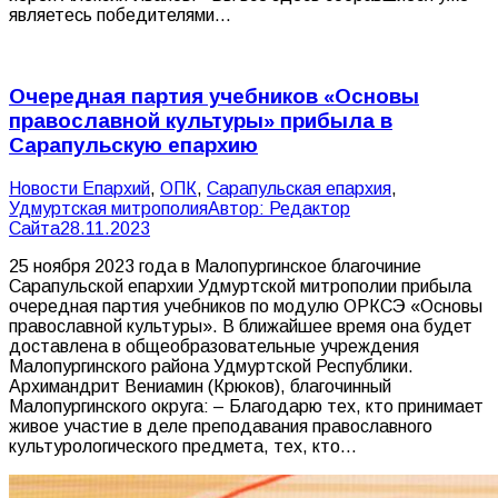
являетесь победителями…
Очередная партия учебников «Основы
православной культуры» прибыла в
Сарапульскую епархию
Новости Епархий
,
ОПК
,
Сарапульская епархия
,
Удмуртская митрополия
Автор:
Редактор
Сайта
28.11.2023
25 ноября 2023 года в Малопургинское благочиние
Сарапульской епархии Удмуртской митрополии прибыла
очередная партия учебников по модулю ОРКСЭ «Основы
православной культуры». В ближайшее время она будет
доставлена в общеобразовательные учреждения
Малопургинского района Удмуртской Республики.
Архимандрит Вениамин (Крюков), благочинный
Малопургинского округа: – Благодарю тех, кто принимает
живое участие в деле преподавания православного
культурологического предмета, тех, кто…