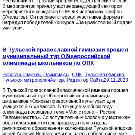
Республики в г. Грозный прошли Рождественские чтения.
В мероприятии принял участие заведующий сектором
мероприятий и конкурсов СОРОиК иеромонах Трифон
(Умалатов). Он поприветствовал участников форума и
наградил победителей конкурса «За нравственный подвиг
учителя».
В Тульской православной гимназии прошел
муниципальный тур Общероссийской
олимпиады школьников по ОПК
Новости Епархий
,
Олимпиады
,
ОПК
,
Тульская епархия
,
Тульская митрополия
Автор:
Редактор Сайта
29.11.2023
В Тульской православной классической гимназии прошел
муниципальный тур Общероссийской олимпиады
школьников «Основы православной культуры» для
учащихся 3-6-х классов. В текущем учебном году
олимпиада посвящена теме «Моя страна – Россия.
Паломничество». Со вступительным словом к участникам
обратился заместитель председателя отдела
религиозного образования и катехизации Тульской епархии
иерей Алексий Иванов: «Вы все здесь собравшиеся уже