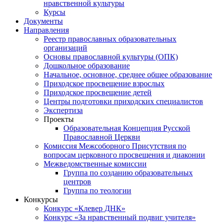
нравственной культуры
Курсы
Документы
Направления
Реестр православных образовательных
организаций
Основы православной культуры (ОПК)
Дошкольное образование
Начальное, основное, среднее общее образование
Приходское просвещение взрослых
Приходское просвещение детей
Центры подготовки приходских специалистов
Экспертиза
Проекты
Образовательная Концепция Русской
Православной Церкви
Комиссия Межсоборного Присутствия по
вопросам церковного просвещения и диаконии
Межведомственные комиссии
Группа по созданию образовательных
центров
Группа по теологии
Конкурсы
Конкурс «Клевер ДНК»
Конкурс «За нравственный подвиг учителя»