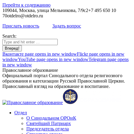
Перейти к содержанию
109044, Москва, улица Мельникова, 7/9с2
+7 495 650 10
70
otdelro@otdelro.ru
Прислать новость
Задать вопрос
Search:
Вконтакте page opens in new window
Flickr page opens in new
window
YouTube page opens in new window
Telegram page opens
in new window
Православное образование
Официальный портал Синодального отдела религиозного
образования и катехизации Русской Православной Церкви.
Православный взгляд на образование и воспитание.
Отдел
О Синодальном ОРОиК
Святейший Патриарх
Председатель отдела