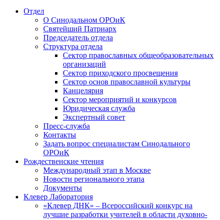
Отдел
О Синодальном ОРОиК
Святейший Патриарх
Председатель отдела
Структура отдела
Сектор православных общеобразовательных
организаций
Сектор приходского просвещения
Сектор основ православной культуры
Канцелярия
Сектор мероприятий и конкурсов
Юридическая служба
Экспертный совет
Пресс-служба
Контакты
Задать вопрос специалистам Синодального
ОРОиК
Рождественские чтения
Международный этап в Москве
Новости регионального этапа
Документы
Клевер Лаборатория
«Клевер ДНК» – Всероссийский конкурс на
лучшие разработки учителей в области духовно-