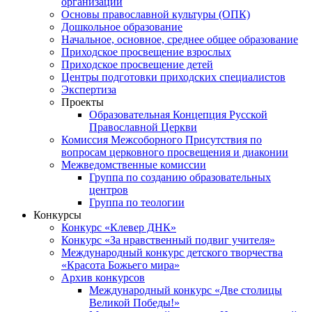
организаций
Основы православной культуры (ОПК)
Дошкольное образование
Начальное, основное, среднее общее образование
Приходское просвещение взрослых
Приходское просвещение детей
Центры подготовки приходских специалистов
Экспертиза
Проекты
Образовательная Концепция Русской
Православной Церкви
Комиссия Межсоборного Присутствия по
вопросам церковного просвещения и диаконии
Межведомственные комиссии
Группа по созданию образовательных
центров
Группа по теологии
Конкурсы
Конкурс «Клевер ДНК»
Конкурс «За нравственный подвиг учителя»
Международный конкурс детского творчества
«Красота Божьего мира»
Архив конкурсов
Международный конкурс «Две столицы
Великой Победы!»