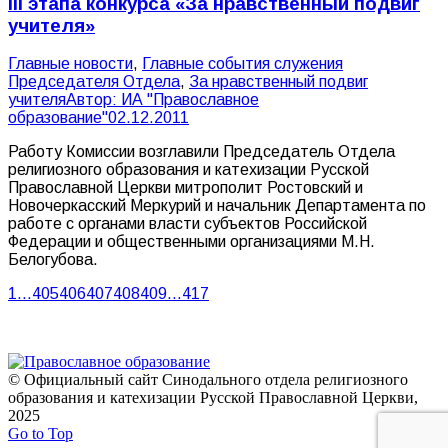
III этапа конкурса «За нравственный подвиг
учителя»
Главные новости
,
Главные события служения
Председателя Отдела
,
За нравственный подвиг
учителя
Автор:
ИА "Православное
образование"
02.12.2011
Работу Комиссии возглавили Председатель Отдела
религиозного образования и катехизации Русской
Православной Церкви митрополит Ростовский и
Новочеркасский Меркурий и начальник Департамента по
работе с органами власти субъектов Российской
Федерации и общественными организациями М.Н.
Белогубова.
1
…
405
406
407
408
409
…
417
© Официальный сайт Синодального отдела религиозного
образования и катехизации Русской Православной Церкви,
2025
Go to Top