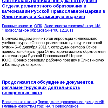
Состоялась рабочая поездка сотрудника
Отдела религиозного образования и
катехизации Русской Православной Церкви в
Элистинскую и Калмыцкую епархию
Главные новости
,
ОПК
,
Элистинская епархия
Автор:
ИА
"Православное образование"
08.12.2011
В рамках подведения итогов апробации комплексного
учебного курса «Основы религиозных культур и светской
этики» 5–6 декабря 2011 г. сотрудник сектора Основ
православной культуры Отдела религиозного образования
и катехизации Русской Православной Церкви
Ю.Ю.Юренко совершил рабочую поездку в Элистинскую
и Калмыцкую епархию.
Продолжается обсуждение документов,
регламентирующих деятельность
воскресных школ
Воскресные школы(Приходское просвещение для детей)
,
Главные новости
Автор:
ИА "Православное