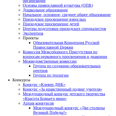
организаций
Основы православной культуры (ОПК)
Дошкольное образование
Начальное, основное, среднее общее образование
Приходское просвещение взрослых
Приходское просвещение детей
Центры подготовки приходских специалистов
Экспертиза
Проекты
Образовательная Концепция Русской
Православной Церкви
Комиссия Межсоборного Присутствия по
вопросам церковного просвещения и диаконии
Межведомственные комиссии
Группа по созданию образовательных
центров
Группа по теологии
Конкурсы
Конкурс «Клевер ДНК»
Конкурс «За нравственный подвиг учителя»
Международный конкурс детского творчества
«Красота Божьего мира»
Архив конкурсов
Международный конкурс «Две столицы
Великой Победы!»