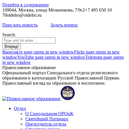
Перейти к содержанию
109044, Москва, улица Мельникова, 7/9с2
+7 495 650 10
70
otdelro@otdelro.ru
Прислать новость
Задать вопрос
Search:
Вконтакте page opens in new window
Flickr page opens in new
window
YouTube page opens in new window
Telegram page opens
in new window
Православное образование
Официальный портал Синодального отдела религиозного
образования и катехизации Русской Православной Церкви.
Православный взгляд на образование и воспитание.
Отдел
О Синодальном ОРОиК
Святейший Патриарх
Председатель отдела