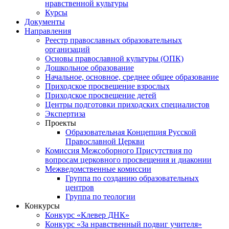
нравственной культуры
Курсы
Документы
Направления
Реестр православных образовательных
организаций
Основы православной культуры (ОПК)
Дошкольное образование
Начальное, основное, среднее общее образование
Приходское просвещение взрослых
Приходское просвещение детей
Центры подготовки приходских специалистов
Экспертиза
Проекты
Образовательная Концепция Русской
Православной Церкви
Комиссия Межсоборного Присутствия по
вопросам церковного просвещения и диаконии
Межведомственные комиссии
Группа по созданию образовательных
центров
Группа по теологии
Конкурсы
Конкурс «Клевер ДНК»
Конкурс «За нравственный подвиг учителя»