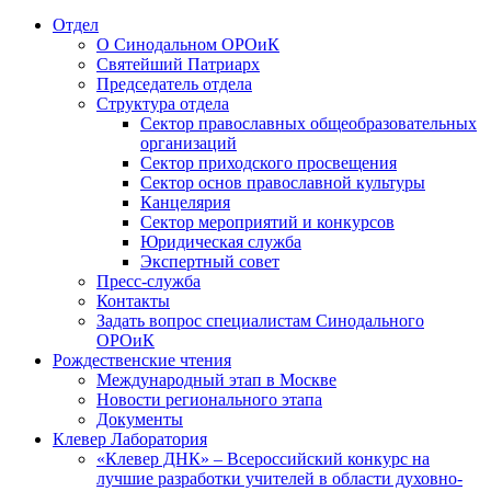
Отдел
О Синодальном ОРОиК
Святейший Патриарх
Председатель отдела
Структура отдела
Сектор православных общеобразовательных
организаций
Сектор приходского просвещения
Сектор основ православной культуры
Канцелярия
Сектор мероприятий и конкурсов
Юридическая служба
Экспертный совет
Пресс-служба
Контакты
Задать вопрос специалистам Синодального
ОРОиК
Рождественские чтения
Международный этап в Москве
Новости регионального этапа
Документы
Клевер Лаборатория
«Клевер ДНК» – Всероссийский конкурс на
лучшие разработки учителей в области духовно-