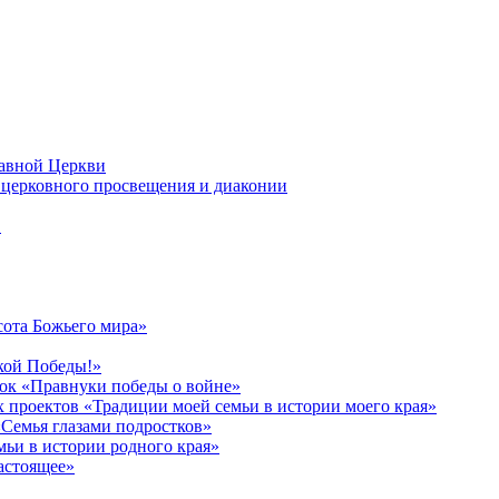
лавной Церкви
церковного просвещения и диаконии
в
сота Божьего мира»
кой Победы!»
к «Правнуки победы о войне»
 проектов «Традиции моей семьи в истории моего края»
Семья глазами подростков»
ьи в истории родного края»
астоящее»