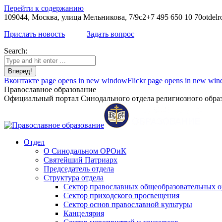
Перейти к содержанию
109044, Москва, улица Мельникова, 7/9с2
+7 495 650 10 70
otdelr
Прислать новость
Задать вопрос
Search:
Вконтакте page opens in new window
Flickr page opens in new wi
Православное образование
Официальный портал Синодального отдела религиозного образ
Отдел
О Синодальном ОРОиК
Святейший Патриарх
Председатель отдела
Структура отдела
Сектор православных общеобразовательных 
Сектор приходского просвещения
Сектор основ православной культуры
Канцелярия