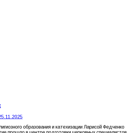
х
25.11.2025
лигиозного образования и катехизации Ларисой Федченко
тие прошло в центре подготовки церковных специалистов