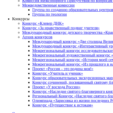
Комиссия Межсоборного Присутствия по вопросам 
Межведомственные комиссии
Группа по созданию образовательных центро
Группа по теологии
Конкурсы
Конкурс «Клевер ДНК»
Конкурс «За нравственный подвиг учителя»
Международный конкурс детского творчества «Кра
Архив конкурсов
Международный конкурс «Две столицы Вели
Международный конкурс «Интерактивный уро
Межрегиональный конкурс исследовательских
Межрегиональный художественный конкурс «
Межрегиональный конкурс «История моей сем
Межрегиональный конкурс «Из прошлого в н
Проект «Россия – это родина моя!»
Конкурс «Учитель и ученик»
Конкурс образовательных экскурсионных ма
Конкурс сочинений, посвященный святому б
Проект «У восхода России»
Конкурс «Наследие святого благоверного кня
Региональный Конкурс «Наследие святого бла
Олимпиада «Зарисовка из жизни последних 
Конкурс «Путешествие к истокам»