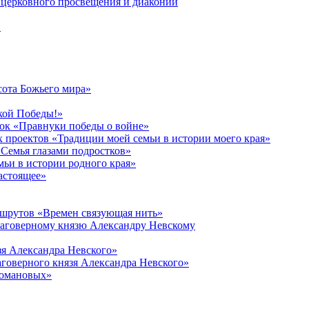
церковного просвещения и диаконии
в
сота Божьего мира»
кой Победы!»
к «Правнуки победы о войне»
 проектов «Традиции моей семьи в истории моего края»
Семья глазами подростков»
ьи в истории родного края»
астоящее»
ршрутов «Времен связующая нить»
лаговерному князю Александру Невскому
зя Александра Невского»
говерного князя Александра Невского»
Романовых»