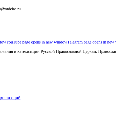
o@otdelro.ru
ndow
YouTube page opens in new window
Telegram page opens in new
ования и катехизации Русской Православной Церкви. Православ
организаций