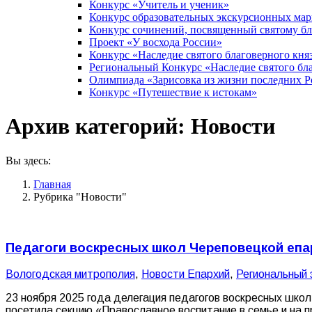
Конкурс «Учитель и ученик»
Конкурс образовательных экскурсионных ма
Конкурс сочинений, посвященный святому б
Проект «У восхода России»
Конкурс «Наследие святого благоверного кня
Региональный Конкурс «Наследие святого бла
Олимпиада «Зарисовка из жизни последних 
Конкурс «Путешествие к истокам»
Архив категорий:
Новости
Вы здесь:
Главная
Рубрика "Новости"
Педагоги воскресных школ Череповецкой епа
Вологодская митрополия
,
Новости Епархий
,
Региональный 
23 ноября 2025 года делегация педагогов воскресных школ
посетила секцию «Православное воспитание в семье и на 