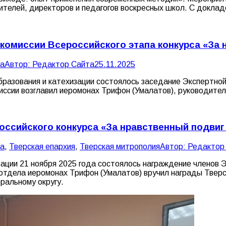
ителей, директоров и педагогов воскресных школ. С докл
комиссии Всероссийского этапа конкурса «За 
ла
Автор:
Редактор Сайта
25.11.2025
бразования и катехизации состоялось заседание Экспертной
иссии возглавил иеромонах Трифон (Умалатов), руководите
оссийского конкурса «За нравственный подвиг
ла
,
Тверская епархия
,
Тверская митрополия
Автор:
Редактор
ации 21 ноября 2025 года состоялось награждение членов Э
 отдела иеромонах Трифон (Умалатов) вручил награды Твер
ральному округу.