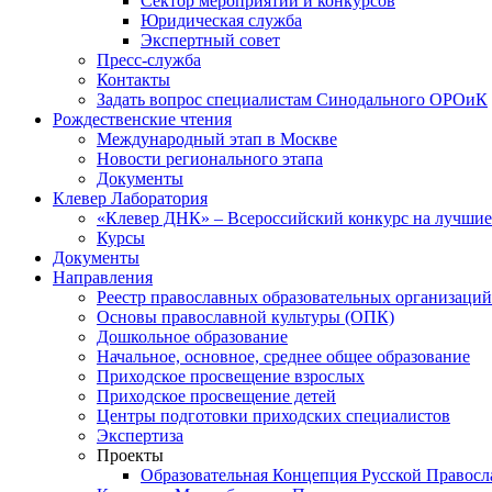
Сектор мероприятий и конкурсов
Юридическая служба
Экспертный совет
Пресс-служба
Контакты
Задать вопрос специалистам Синодального ОРОиК
Рождественские чтения
Международный этап в Москве
Новости регионального этапа
Документы
Клевер Лаборатория
«Клевер ДНК» – Всероссийский конкурс на лучшие 
Курсы
Документы
Направления
Реестр православных образовательных организаций
Основы православной культуры (ОПК)
Дошкольное образование
Начальное, основное, среднее общее образование
Приходское просвещение взрослых
Приходское просвещение детей
Центры подготовки приходских специалистов
Экспертиза
Проекты
Образовательная Концепция Русской Правос