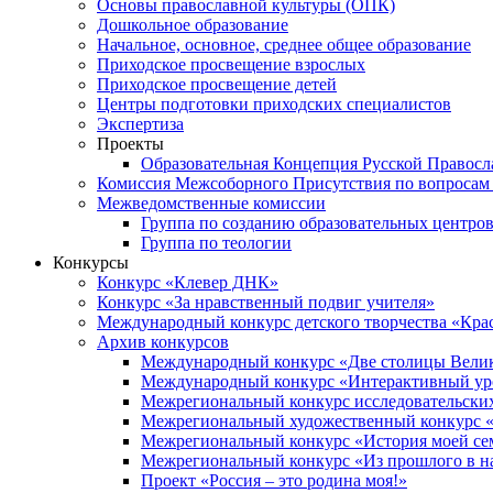
Основы православной культуры (ОПК)
Дошкольное образование
Начальное, основное, среднее общее образование
Приходское просвещение взрослых
Приходское просвещение детей
Центры подготовки приходских специалистов
Экспертиза
Проекты
Образовательная Концепция Русской Правос
Комиссия Межсоборного Присутствия по вопросам 
Межведомственные комиссии
Группа по созданию образовательных центро
Группа по теологии
Конкурсы
Конкурс «Клевер ДНК»
Конкурс «За нравственный подвиг учителя»
Международный конкурс детского творчества «Кра
Архив конкурсов
Международный конкурс «Две столицы Вели
Международный конкурс «Интерактивный уро
Межрегиональный конкурс исследовательских
Межрегиональный художественный конкурс «
Межрегиональный конкурс «История моей сем
Межрегиональный конкурс «Из прошлого в н
Проект «Россия – это родина моя!»