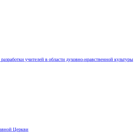
разработки учителей в области духовно-нравственной культуры
лавной Церкви