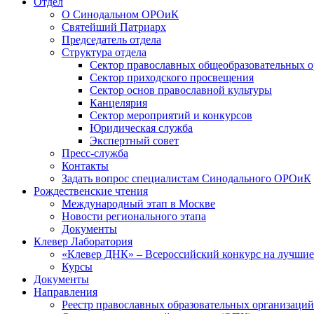
Отдел
О Синодальном ОРОиК
Святейший Патриарх
Председатель отдела
Структура отдела
Сектор православных общеобразовательных 
Сектор приходского просвещения
Сектор основ православной культуры
Канцелярия
Сектор мероприятий и конкурсов
Юридическая служба
Экспертный совет
Пресс-служба
Контакты
Задать вопрос специалистам Синодального ОРОиК
Рождественские чтения
Международный этап в Москве
Новости регионального этапа
Документы
Клевер Лаборатория
«Клевер ДНК» – Всероссийский конкурс на лучшие 
Курсы
Документы
Направления
Реестр православных образовательных организаций