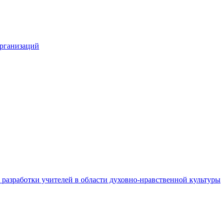
организаций
разработки учителей в области духовно-нравственной культуры