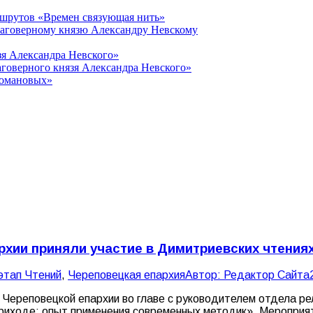
ршрутов «Времен связующая нить»
лаговерному князю Александру Невскому
зя Александра Невского»
говерного князя Александра Невского»
Романовых»
рхии приняли участие в Димитриевских чтения
этап Чтений
,
Череповецкая епархия
Автор:
Редактор Сайта
 Череповецкой епархии во главе с руководителем отдела ре
приходе: опыт применения современных методик». Мероприя