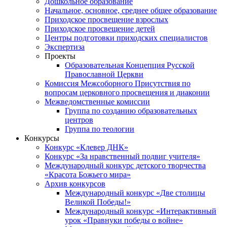
Дошкольное образование
Начальное, основное, среднее общее образование
Приходское просвещение взрослых
Приходское просвещение детей
Центры подготовки приходских специалистов
Экспертиза
Проекты
Образовательная Концепция Русской
Православной Церкви
Комиссия Межсоборного Присутствия по
вопросам церковного просвещения и диаконии
Межведомственные комиссии
Группа по созданию образовательных
центров
Группа по теологии
Конкурсы
Конкурс «Клевер ДНК»
Конкурс «За нравственный подвиг учителя»
Международный конкурс детского творчества
«Красота Божьего мира»
Архив конкурсов
Международный конкурс «Две столицы
Великой Победы!»
Международный конкурс «Интерактивный
урок «Правнуки победы о войне»