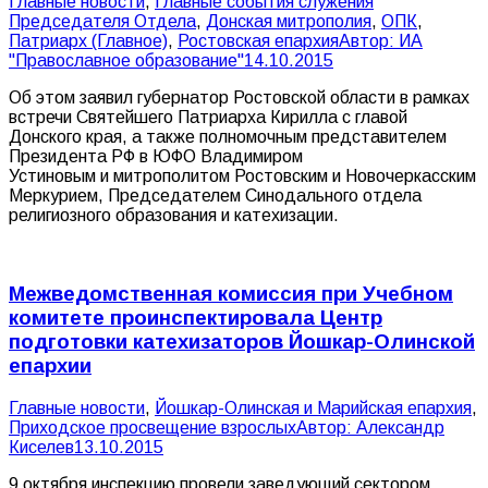
Главные новости
,
Главные события служения
Председателя Отдела
,
Донская митрополия
,
ОПК
,
Патриарх (Главное)
,
Ростовская епархия
Автор:
ИА
"Православное образование"
14.10.2015
Об этом заявил губернатор Ростовской области в рамках
встречи Святейшего Патриарха Кирилла с главой
Донского края, а также полномочным представителем
Президента РФ в ЮФО Владимиром
Устиновым и митрополитом Ростовским и Новочеркасским
Меркурием, Председателем Синодального отдела
религиозного образования и катехизации.
Межведомственная комиссия при Учебном
комитете проинспектировала Центр
подготовки катехизаторов Йошкар-Олинской
епархии
Главные новости
,
Йошкар-Олинская и Марийская епархия
,
Приходское просвещение взрослых
Автор:
Александр
Киселев
13.10.2015
9 октября инспекцию провели заведующий сектором