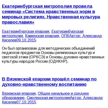
Екатеринбургская митрополия провела
семинар «Система нравственных норм в
мировых религиях. Нравственная культура
православия»
Екатеринбургская епархия
,
Екатеринбургская
митрополия
,
Каменская епархия
,
ОПК
Автор:
Александр
Киселев
09.10.2015
Он был организован для методических объединений
педагогов предметов Основы религиозных культур и
светской этики (ОРКСЭ) и Основы духовно-нравственных
культуры народов России (ОДНКНР).
В Вяземской епархии прошёл семинар по
духовно-нравственному воспитанию
Вяземская епархия
,
Общее начальное и среднее
образование
,
Смоленская митрополия
Автор:
Александр
Киселев
07.10.2015