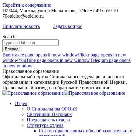
Перейти к содержанию
109044, Москва, улица Мельникова, 7/9с2
+7 495 650 10
70
otdelro@otdelro.ru
Прислать новость
Задать вопрос
Search:
Вконтакте page opens in new window
Flickr page opens in new
window
YouTube page opens in new window
Telegram page opens
in new window
Православное образование
Официальный портал Синодального отдела религиозного
образования и катехизации Русской Православной Церкви.
Православный взгляд на образование и воспитание.
Отдел
О Синодальном ОРОиК
Святейший Патриарх
Председатель отдела
Структура отдела
Сектор православных общеобразовательных