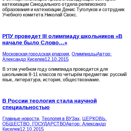
катехизации Синодального отдела религиозного
образования и катехизации Денис Туголуков и сотрудник
Учебного комитета Николай Свокс.
РПУ проведет III олимпиаду школьников «В
начале было Слово…»
Московская городская епархия
,
Олимпиады
Автор:
Александр Киселев
12.10.2015
В этом учебном году олимпиада проводится для
школьников 8-11 классов по четырём предметам: русский
язык, литература, история, обществознание.
В России теология стала научной
специальностью
Главные новости
,
Теология в ВУЗах
,
ЦЕРКОВЬ.
ОБЩЕСТВО. ГОСУДАРСТВО
Автор:
Александр
Киселев
12.10.2015