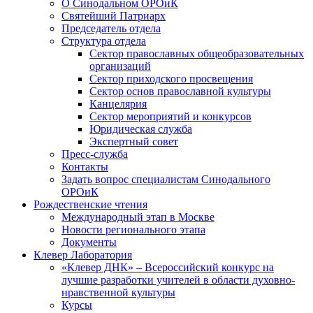
О Синодальном ОРОиК
Святейший Патриарх
Председатель отдела
Структура отдела
Сектор православных общеобразовательных
организаций
Сектор приходского просвещения
Сектор основ православной культуры
Канцелярия
Сектор мероприятий и конкурсов
Юридическая служба
Экспертный совет
Пресс-служба
Контакты
Задать вопрос специалистам Синодального
ОРОиК
Рождественские чтения
Международный этап в Москве
Новости регионального этапа
Документы
Клевер Лаборатория
«Клевер ДНК» – Всероссийский конкурс на
лучшие разработки учителей в области духовно-
нравственной культуры
Курсы