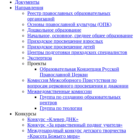
Документы
Направления
Реестр православных образовательных
организаций
Основы православной культуры (ОПК)
Дошкольное образование
Начальное, основное, среднее общее образование
Приходское просвещение взрослых
Приходское просвещение детей
Центры подготовки приходских специалистов
Экспертиза
Проекты
Образовательная Концепция Русской
Православной Церкви
Комиссия Межсоборного Присутствия по
вопросам церковного просвещения и диаконии
Межведомственные комиссии
Группа по созданию образовательных
центров
Группа по теологии
Конкурсы
Конкурс «Клевер ДНК»
Конкурс «За нравственный подвиг учителя»
Международный конкурс детского творчества
«Красота Божьего мира»