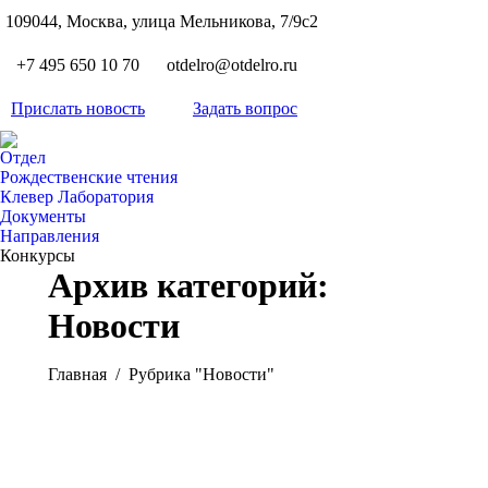
S
109044, Москва, улица Мельникова, 7/9с2
Вкон
page
Flickr
+7 495 650 10 70
otdelro@otdelro.ru
opens
page
YouT
in
opens
Прислать новость
Задать вопрос
page
new
Teleg
in
opens
wind
page
new
Отдел
in
opens
Рождественские чтения
wind
new
Клевер Лаборатория
in
wind
Документы
new
Направления
wind
Конкурсы
Архив категорий:
Новости
Вы здесь:
Главная
Рубрика "Новости"