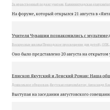
За нравственный подвиг учителя
,
Калининградская епархия
Ав
На форуме, который открылся 21 августа в «Янт
Учителя Чувашии познакомились с мультимед
Воскресные школы(Приходское просвещение для детей)
,
ОПК
Оно было представлено 20 августа на открытом
Епископ Якутский и Ленский Роман: Наша общ
Дошкольное образован
,
Якутская епархия
Автор:
Александр Ки
Выступая на заседании августовского совещани