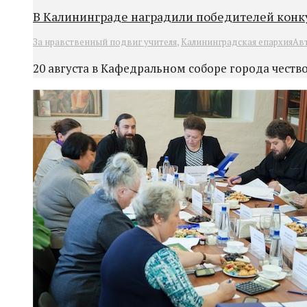
В Калининграде наградили победителей конку
За нравственный подвиг учителя
,
Калининградская епархия
Ав
20 августа в Кафедральном соборе города чест