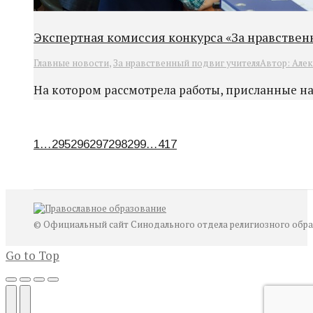
Экспертная комиссия конкурса «За нравствен
Главные новости
,
За нравственный подвиг учителя
Автор:
Алек
На котором рассмотрела работы, присланные на
1
…
295
296
297
298
299
…
417
© Официальный сайт Синодального отдела религиозного образ
Go to Top