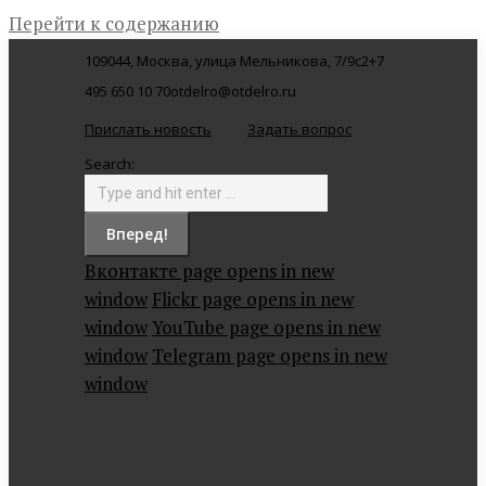
Перейти к содержанию
109044, Москва, улица Мельникова, 7/9с2
+7
495 650 10 70
otdelro@otdelro.ru
Прислать новость
Задать вопрос
Search:
Вконтакте page opens in new
window
Flickr page opens in new
window
YouTube page opens in new
window
Telegram page opens in new
window