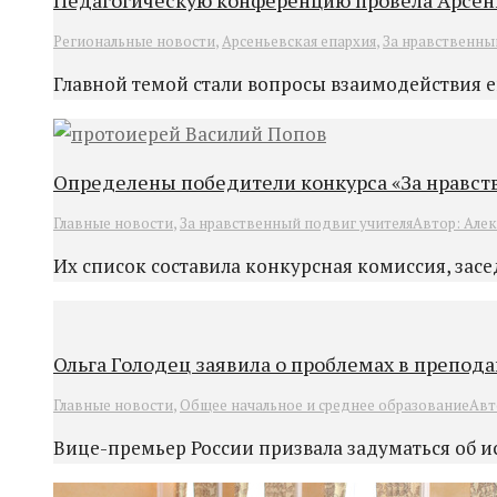
Педагогическую конференцию провела Арсен
Pегиональные новости
,
Арсеньевская епархия
,
За нравственны
Главной темой стали вопросы взаимодействия 
Определены победители конкурса «За нравст
Главные новости
,
За нравственный подвиг учителя
Автор:
Алек
Их список составила конкурсная комиссия, засе
Ольга Голодец заявила о проблемах в препода
Главные новости
,
Общее начальное и среднее образование
Авт
Вице-премьер России призвала задуматься об 