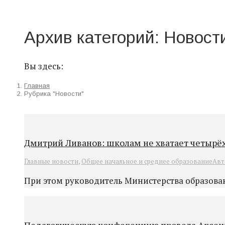
Архив категорий:
Новост
Вы здесь:
Главная
Рубрика "Новости"
Дмитрий Ливанов: школам не хватает четырё
Главные новости
,
Общее начальное и среднее образование
Авт
При этом руководитель Министерства образовани