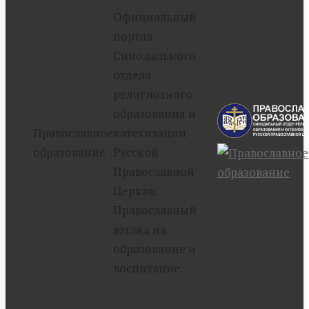
Официальный
портал
Синодального
отдела
религиозного
образования и
Православное
катехизации
образование
Русской
Православной
Церкви.
Православный
взгляд на
образование и
воспитание.