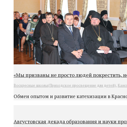
«Мы призваны не просто людей покрестить, но
Воскресные школы(Приходское просвещение для детей)
,
Канс
Обмен опытом и развитие катехизации в Красно
Августовская декада образования и науки пр