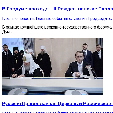
В Госдуме проходят III Рождественские Парл
Главные новости
,
Главные события служения Председате
В рамках крупнейшего церковно-государственного форума 
Думы.
Русская Православная Церковь и Российское