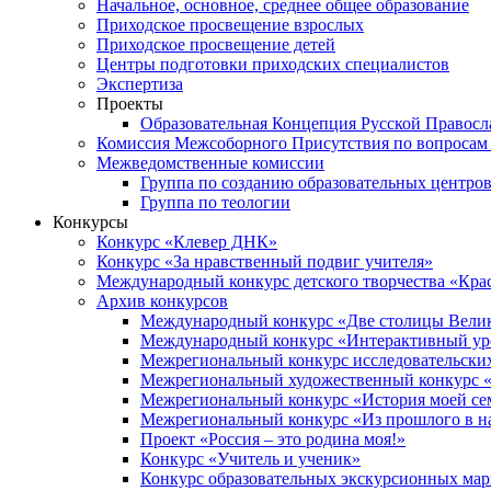
Начальное, основное, среднее общее образование
Приходское просвещение взрослых
Приходское просвещение детей
Центры подготовки приходских специалистов
Экспертиза
Проекты
Образовательная Концепция Русской Правос
Комиссия Межсоборного Присутствия по вопросам 
Межведомственные комиссии
Группа по созданию образовательных центро
Группа по теологии
Конкурсы
Конкурс «Клевер ДНК»
Конкурс «За нравственный подвиг учителя»
Международный конкурс детского творчества «Кра
Архив конкурсов
Международный конкурс «Две столицы Вели
Международный конкурс «Интерактивный уро
Межрегиональный конкурс исследовательских
Межрегиональный художественный конкурс «
Межрегиональный конкурс «История моей сем
Межрегиональный конкурс «Из прошлого в н
Проект «Россия – это родина моя!»
Конкурс «Учитель и ученик»
Конкурс образовательных экскурсионных ма