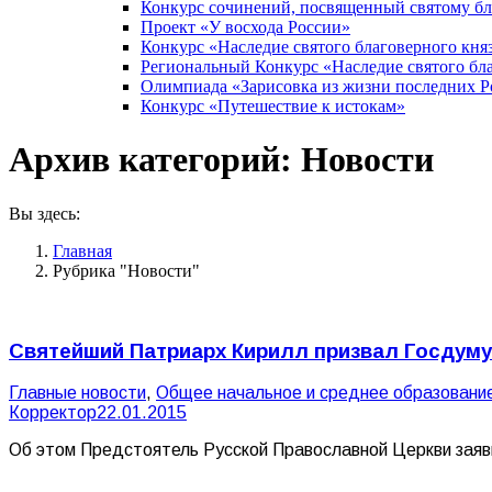
Конкурс сочинений, посвященный святому б
Проект «У восхода России»
Конкурс «Наследие святого благоверного кня
Региональный Конкурс «Наследие святого бла
Олимпиада «Зарисовка из жизни последних 
Конкурс «Путешествие к истокам»
Архив категорий:
Новости
Вы здесь:
Главная
Рубрика "Новости"
Святейший Патриарх Кирилл призвал Госдуму
Главные новости
,
Общее начальное и среднее образовани
Корректор
22.01.2015
Об этом Предстоятель Русской Православной Церкви заяви