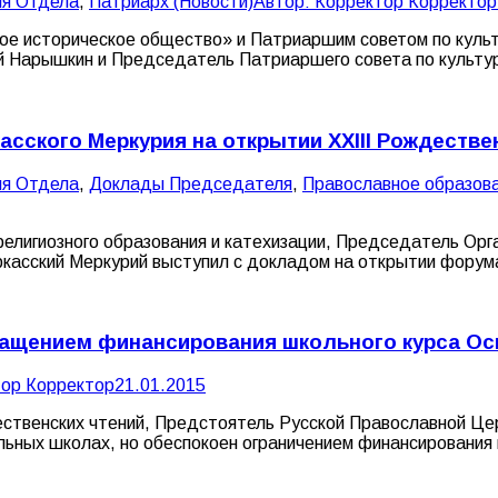
ля Отдела
,
Патриарх (Новости)
Автор:
Корректор Корректор
ое историческое общество» и Патриаршим советом по куль
й Нарышкин и Председатель Патриаршего совета по культур
сского Меркурия на открытии XXIII Рождестве
ля Отдела
,
Доклады Председателя
,
Православное образова
религиозного образования и катехизации, Председатель О
ркасский Меркурий выступил с докладом на открытии форум
ащением финансирования школьного курса Ос
ор Корректор
21.01.2015
ественских чтений, Предстоятель Русской Православной Це
льных школах, но обеспокоен ограничением финансирования 