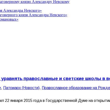
лаговерному князю Александру Невскому
зя Александра Невского»
говерного князя Александра Невского»
Романовых»
 уравнять православные и светские школы в 
е
,
Патриарх (Новости)
,
Православное образование на Рожде
л 22 января 2015 года в Государственной Думе на открытии