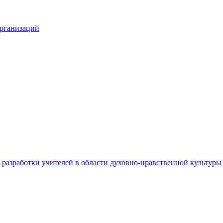
организаций
разработки учителей в области духовно-нравственной культуры