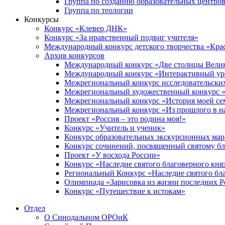
Группа по созданию образовательных центро
Группа по теологии
Конкурсы
Конкурс «Клевер ДНК»
Конкурс «За нравственный подвиг учителя»
Международный конкурс детского творчества «Кра
Архив конкурсов
Международный конкурс «Две столицы Вели
Международный конкурс «Интерактивный уро
Межрегиональный конкурс исследовательских
Межрегиональный художественный конкурс «
Межрегиональный конкурс «История моей сем
Межрегиональный конкурс «Из прошлого в н
Проект «Россия – это родина моя!»
Конкурс «Учитель и ученик»
Конкурс образовательных экскурсионных ма
Конкурс сочинений, посвященный святому б
Проект «У восхода России»
Конкурс «Наследие святого благоверного кня
Региональный Конкурс «Наследие святого бла
Олимпиада «Зарисовка из жизни последних 
Конкурс «Путешествие к истокам»
Отдел
О Синодальном ОРОиК