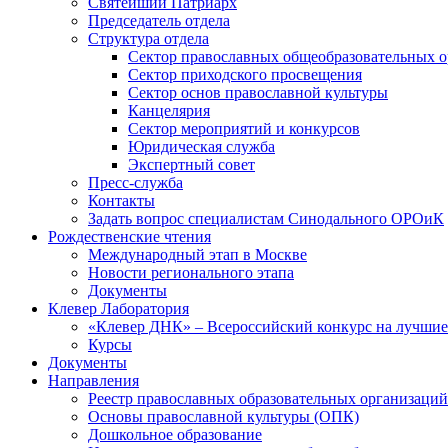
Святейший Патриарх
Председатель отдела
Структура отдела
Сектор православных общеобразовательных 
Сектор приходского просвещения
Сектор основ православной культуры
Канцелярия
Сектор мероприятий и конкурсов
Юридическая служба
Экспертный совет
Пресс-служба
Контакты
Задать вопрос специалистам Синодального ОРОиК
Рождественские чтения
Международный этап в Москве
Новости регионального этапа
Документы
Клевер Лаборатория
«Клевер ДНК» – Всероссийский конкурс на лучшие 
Курсы
Документы
Направления
Реестр православных образовательных организаций
Основы православной культуры (ОПК)
Дошкольное образование