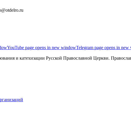
o@otdelro.ru
ndow
YouTube page opens in new window
Telegram page opens in new
ования и катехизации Русской Православной Церкви. Православ
организаций