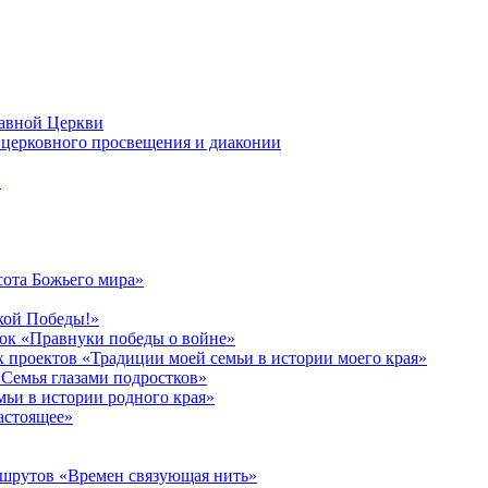
лавной Церкви
церковного просвещения и диаконии
в
сота Божьего мира»
кой Победы!»
к «Правнуки победы о войне»
 проектов «Традиции моей семьи в истории моего края»
Семья глазами подростков»
ьи в истории родного края»
астоящее»
ршрутов «Времен связующая нить»