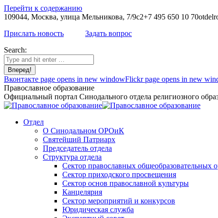
Перейти к содержанию
109044, Москва, улица Мельникова, 7/9с2
+7 495 650 10 70
otdelr
Прислать новость
Задать вопрос
Search:
Вконтакте page opens in new window
Flickr page opens in new wi
Православное образование
Официальный портал Синодального отдела религиозного образ
Отдел
О Синодальном ОРОиК
Святейший Патриарх
Председатель отдела
Структура отдела
Сектор православных общеобразовательных 
Сектор приходского просвещения
Сектор основ православной культуры
Канцелярия
Сектор мероприятий и конкурсов
Юридическая служба