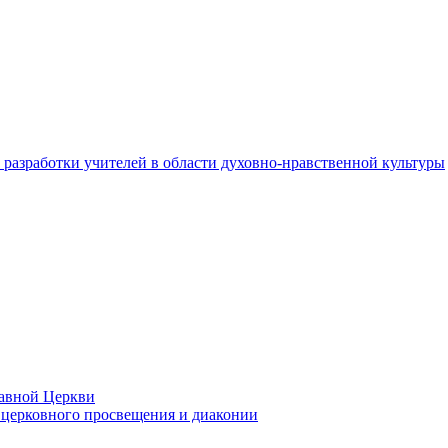
разработки учителей в области духовно-нравственной культуры
лавной Церкви
церковного просвещения и диаконии