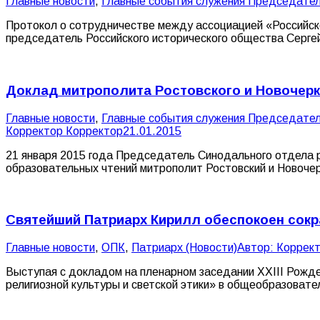
Главные новости
,
Главные события служения Председате
Протокол о сотрудничестве между ассоциацией «Российск
председатель Российского исторического общества Серге
Доклад митрополита Ростовского и Новочерка
Главные новости
,
Главные события служения Председате
Корректор Корректор
21.01.2015
21 января 2015 года Председатель Синодального отдела 
образовательных чтений митрополит Ростовский и Новоче
Святейший Патриарх Кирилл обеспокоен сокр
Главные новости
,
ОПК
,
Патриарх (Новости)
Автор:
Коррект
Выступая с докладом на пленарном заседании XXIII Рожд
религиозной культуры и светской этики» в общеобразовате