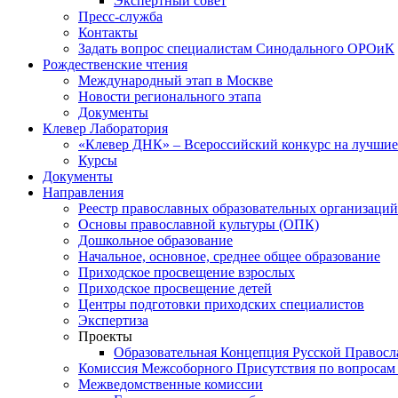
Экспертный совет
Пресс-служба
Контакты
Задать вопрос специалистам Синодального ОРОиК
Рождественские чтения
Международный этап в Москве
Новости регионального этапа
Документы
Клевер Лаборатория
«Клевер ДНК» – Всероссийский конкурс на лучшие 
Курсы
Документы
Направления
Реестр православных образовательных организаций
Основы православной культуры (ОПК)
Дошкольное образование
Начальное, основное, среднее общее образование
Приходское просвещение взрослых
Приходское просвещение детей
Центры подготовки приходских специалистов
Экспертиза
Проекты
Образовательная Концепция Русской Правос
Комиссия Межсоборного Присутствия по вопросам 
Межведомственные комиссии