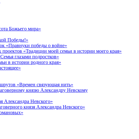
в
сота Божьего мира»
кой Победы!»
к «Правнуки победы о войне»
 проектов «Традиции моей семьи в истории моего края»
Семья глазами подростков»
ьи в истории родного края»
астоящее»
ршрутов «Времен связующая нить»
лаговерному князю Александру Невскому
зя Александра Невского»
говерного князя Александра Невского»
Романовых»