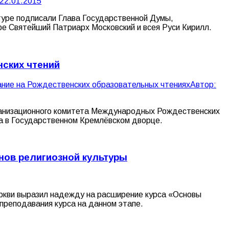
22.01.2015
туре подписали Глава Государственной Думы,
е Святейший Патриарх Московский и всея Руси Кирилл.
нских чтений
ние на Рождественских образовательных чтениях
Автор:
рганизационного комитета Международных Рождественских
а в Государственном Кремлёвском дворце.
нов религиозной культуры
ркви выразил надежду на расширение курса «Основы
преподавания курса на данном этапе.