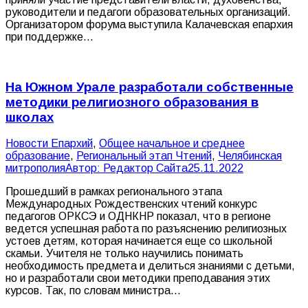
руководители и педагоги образовательных организаций.
Организатором форума выступила Калачевская епархия
при поддержке…
На Южном Урале разработали собственные
методики религиозного образования в
школах
Новости Епархий
,
Общее начальное и среднее
образование
,
Региональный этап Чтений
,
Челябинская
митрополия
Автор:
Редактор Сайта
25.11.2022
Прошедший в рамках регионального этапа
Международных Рождественских чтений конкурс
педагогов ОРКСЭ и ОДНКНР показал, что в регионе
ведется успешная работа по разъяснению религиозных
устоев детям, которая начинается еще со школьной
скамьи. Учителя не только научились понимать
необходимость предмета и делиться знаниями с детьми,
но и разработали свои методики преподавания этих
курсов. Так, по словам министра…