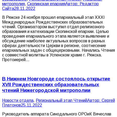
митрополия
,
Скопинская епархия
Автор:
Редактор
Сайта
28.11.2022
В Ряжске 24 ноября прошел епархиальный этап ХХХI
Международных Рождественских образовательных
чтений. Организатором выступил отдел религиозного
образования и катехизации Скопинской епархии. Целью
проведения епархиального этапа является выявление и
обсуждение наиболее актуальных вопросов в разных
сферах деятельности Церкви в регионе, соотнесение
епархиальных задач с общецерковными. Начались Чтения
с совместной молитвы в Успенском храме г. Ряжска.
Протоиерей…
В Нижнем Новгороде состоялось открытие
XVII Рождественских образовательных
чтений Нижегородской митрополии
Новости отдела
,
Региональный этап Чтений
Автор:
Сергей
Платонов
25.11.2022
Руководитель аппарата Синодального ОРОиК Вячеслав