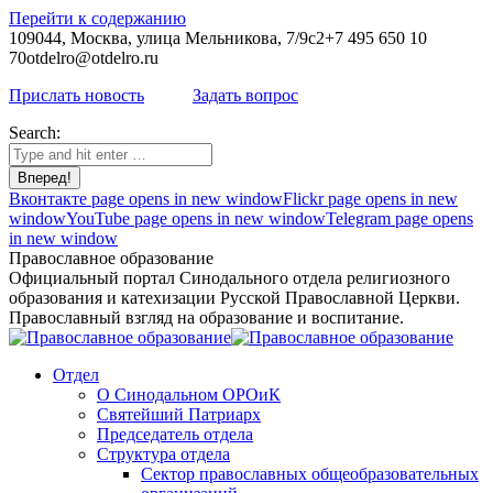
Перейти к содержанию
109044, Москва, улица Мельникова, 7/9с2
+7 495 650 10
70
otdelro@otdelro.ru
Прислать новость
Задать вопрос
Search:
Вконтакте page opens in new window
Flickr page opens in new
window
YouTube page opens in new window
Telegram page opens
in new window
Православное образование
Официальный портал Синодального отдела религиозного
образования и катехизации Русской Православной Церкви.
Православный взгляд на образование и воспитание.
Отдел
О Синодальном ОРОиК
Святейший Патриарх
Председатель отдела
Структура отдела
Сектор православных общеобразовательных