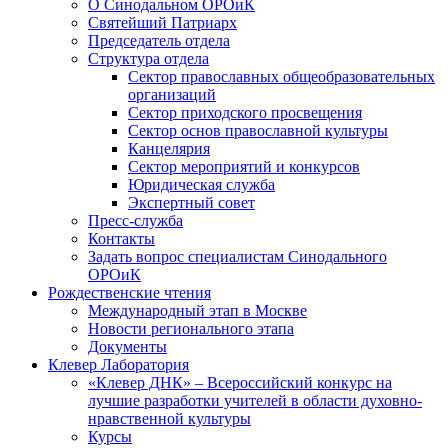
О Синодальном ОРОиК
Святейший Патриарх
Председатель отдела
Структура отдела
Сектор православных общеобразовательных
организаций
Сектор приходского просвещения
Сектор основ православной культуры
Канцелярия
Сектор мероприятий и конкурсов
Юридическая служба
Экспертный совет
Пресс-служба
Контакты
Задать вопрос специалистам Синодального
ОРОиК
Рождественские чтения
Международный этап в Москве
Новости регионального этапа
Документы
Клевер Лаборатория
«Клевер ДНК» – Всероссийский конкурс на
лучшие разработки учителей в области духовно-
нравственной культуры
Курсы