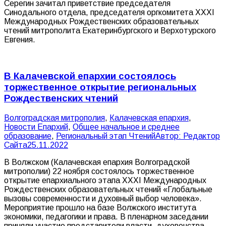
Серегин зачитал приветствие председателя
Синодального отдела, председателя оргкомитета XXXI
Международных Рождественских образовательных
чтений митрополита Екатеринбургского и Верхотурского
Евгения.
В Калачевской епархии состоялось
торжественное открытие региональных
Рождественских чтений
Волгоградская митрополия
,
Калачевская епархия
,
Новости Епархий
,
Общее начальное и среднее
образование
,
Региональный этап Чтений
Автор:
Редактор
Сайта
25.11.2022
В Волжском (Калачевская епархия Волгоградской
митрополии) 22 ноября состоялось торжественное
открытие епархиального этапа XXXI Международных
Рождественских образовательных чтений «Глобальные
вызовы современности и духовный выбор человека».
Мероприятие прошло на базе Волжского института
экономики, педагогики и права. В пленарном заседании
приняли участие представители власти, духовенства,