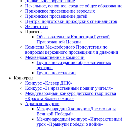
Дошкольное образование
Начальное, основное, среднее общее образование
Приходское просвещение взрослых
Приходское просвещение детей
Центры подготовки приходских специалистов
Экспертиза
Проекты
Образовательная Концепция Русской
Православной Церкви
Комиссия Межсоборного Присутствия по
вопросам церковного просвещения и диаконии
Межведомственные комиссии
Группа по созданию образовательных
центров
Группа по теологии
Конкурсы
Конкурс «Клевер ДНК»
Конкурс «За нравственный подвиг учителя»
Международный конкурс детского творчества
«Красота Божьего мира»
Архив конкурсов
Международный конкурс «Две столицы
Великой Победы!»
Международный конкурс «Интерактивный
урок «Правнуки победы о войне»