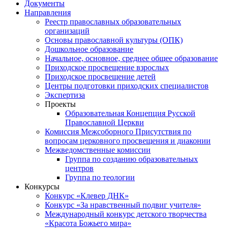
Документы
Направления
Реестр православных образовательных
организаций
Основы православной культуры (ОПК)
Дошкольное образование
Начальное, основное, среднее общее образование
Приходское просвещение взрослых
Приходское просвещение детей
Центры подготовки приходских специалистов
Экспертиза
Проекты
Образовательная Концепция Русской
Православной Церкви
Комиссия Межсоборного Присутствия по
вопросам церковного просвещения и диаконии
Межведомственные комиссии
Группа по созданию образовательных
центров
Группа по теологии
Конкурсы
Конкурс «Клевер ДНК»
Конкурс «За нравственный подвиг учителя»
Международный конкурс детского творчества
«Красота Божьего мира»