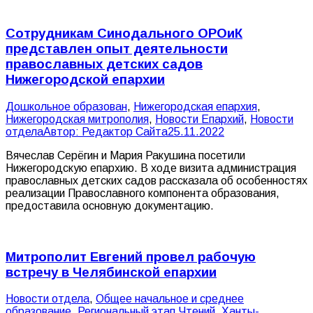
Сотрудникам Синодального ОРОиК
представлен опыт деятельности
православных детских садов
Нижегородской епархии
Дошкольное образован
,
Нижегородская епархия
,
Нижегородская митрополия
,
Новости Епархий
,
Новости
отдела
Автор:
Редактор Сайта
25.11.2022
Вячеслав Серёгин и Мария Ракушина посетили
Нижегородскую епархию. В ходе визита администрация
православных детских садов рассказала об особенностях
реализации Православного компонента образования,
предоставила основную документацию.
Митрополит Евгений провел рабочую
встречу в Челябинской епархии
Новости отдела
,
Общее начальное и среднее
образование
,
Региональный этап Чтений
,
Ханты-