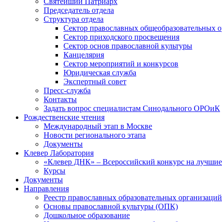
Святейший Патриарх
Председатель отдела
Структура отдела
Сектор православных общеобразовательных 
Сектор приходского просвещения
Сектор основ православной культуры
Канцелярия
Сектор мероприятий и конкурсов
Юридическая служба
Экспертный совет
Пресс-служба
Контакты
Задать вопрос специалистам Синодального ОРОиК
Рождественские чтения
Международный этап в Москве
Новости регионального этапа
Документы
Клевер Лаборатория
«Клевер ДНК» – Всероссийский конкурс на лучшие 
Курсы
Документы
Направления
Реестр православных образовательных организаций
Основы православной культуры (ОПК)
Дошкольное образование