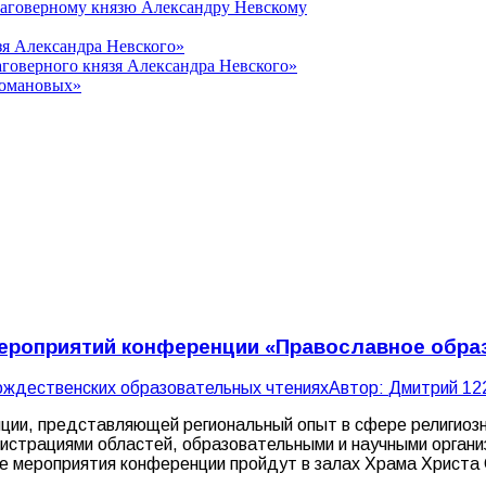
лаговерному князю Александру Невскому
зя Александра Невского»
говерного князя Александра Невского»
Романовых»
 мероприятий конференции «Православное обра
ождественских образовательных чтениях
Автор:
Дмитрий 1
2
ции, представляющей региональный опыт в сфере религиозн
страциями областей, образовательными и научными организ
се мероприятия конференции пройдут в залах Храма Христа