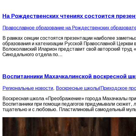
На Рождественских чтениях состоится презен
Православное образование на Рождественских образоват
В рамках секции состоятся презентации наиболее заметны
образования и катехизации Русской Православной Церкви
Волоколамский Иларион представит свой авторский труд «
Синодального отдела по…
Воспитанники Махачкалинской воскресной ш
Pегиональные новости
,
Воскресные школы(Приходское про
Воскресная школа «Преображение» города Махачкалы прин
Воспитанники при помощи педагогов придумывали сюжет, ле
тщательно и с любовью. Пластилиновый самодельный мул