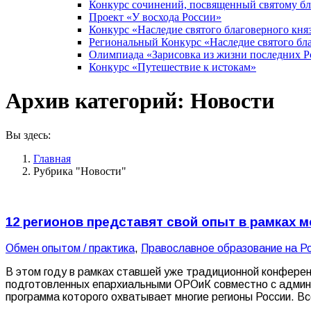
Конкурс сочинений, посвященный святому б
Проект «У восхода России»
Конкурс «Наследие святого благоверного кня
Региональный Конкурс «Наследие святого бла
Олимпиада «Зарисовка из жизни последних 
Конкурс «Путешествие к истокам»
Архив категорий:
Новости
Вы здесь:
Главная
Рубрика "Новости"
12 регионов представят свой опыт в рамках
Обмен опытом / практика
,
Православное образование на Р
В этом году в рамках ставшей уже традиционной конферен
подготовленных епархиальными ОРОиК совместно с админи
программа которого охватывает многие регионы России. В