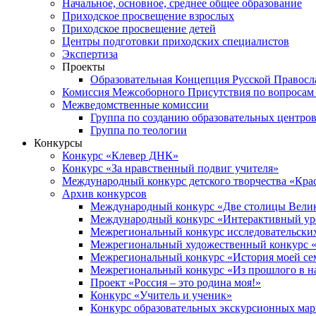
Начальное, основное, среднее общее образование
Приходское просвещение взрослых
Приходское просвещение детей
Центры подготовки приходских специалистов
Экспертиза
Проекты
Образовательная Концепция Русской Правос
Комиссия Межсоборного Присутствия по вопросам 
Межведомственные комиссии
Группа по созданию образовательных центро
Группа по теологии
Конкурсы
Конкурс «Клевер ДНК»
Конкурс «За нравственный подвиг учителя»
Международный конкурс детского творчества «Кра
Архив конкурсов
Международный конкурс «Две столицы Вели
Международный конкурс «Интерактивный уро
Межрегиональный конкурс исследовательских
Межрегиональный художественный конкурс «
Межрегиональный конкурс «История моей сем
Межрегиональный конкурс «Из прошлого в н
Проект «Россия – это родина моя!»
Конкурс «Учитель и ученик»
Конкурс образовательных экскурсионных ма