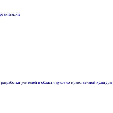
организаций
разработки учителей в области духовно-нравственной культуры