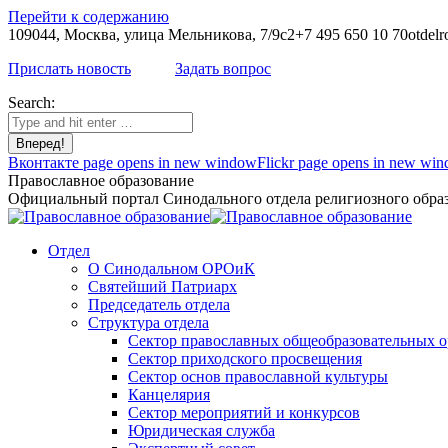
Перейти к содержанию
109044, Москва, улица Мельникова, 7/9с2
+7 495 650 10 70
otdelr
Прислать новость
Задать вопрос
Search:
Вконтакте page opens in new window
Flickr page opens in new wi
Православное образование
Официальный портал Синодального отдела религиозного образ
Отдел
О Синодальном ОРОиК
Святейший Патриарх
Председатель отдела
Структура отдела
Сектор православных общеобразовательных 
Сектор приходского просвещения
Сектор основ православной культуры
Канцелярия
Сектор мероприятий и конкурсов
Юридическая служба