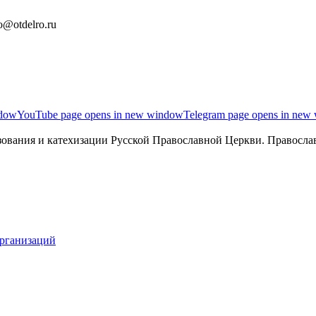
o@otdelro.ru
ndow
YouTube page opens in new window
Telegram page opens in new
ования и катехизации Русской Православной Церкви. Православ
организаций