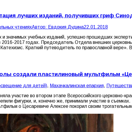
тация лучших изданий, получивших гриф Синод
ельных чтениях
Автор:
Евдокия Дудина
22.01.2018
х и значимых учебных изданий, успешно прошедших эксперти
 в 2016-2017 годах. Председатель Отдела внешних церковн
Катехизис. Краткий путеводитель по православной вере». В
колы создали пластилиновый мультфильм «Ц
свещение для детей)
,
Махачкалинская епархия
,
Путешестви
яла участие во втором этапе Всероссийского церковно-кра
пили фигурки, и, конечно же, принимали участие в съемках
ьтфильм о Цесаревиче Алексее покорил своим трогательны