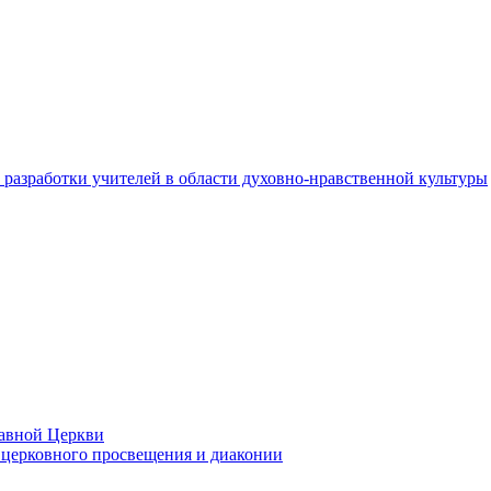
разработки учителей в области духовно-нравственной культуры
лавной Церкви
церковного просвещения и диаконии