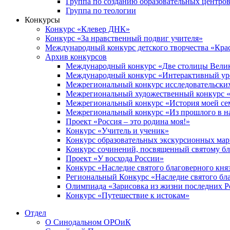
Группа по созданию образовательных центро
Группа по теологии
Конкурсы
Конкурс «Клевер ДНК»
Конкурс «За нравственный подвиг учителя»
Международный конкурс детского творчества «Кра
Архив конкурсов
Международный конкурс «Две столицы Вели
Международный конкурс «Интерактивный уро
Межрегиональный конкурс исследовательских
Межрегиональный художественный конкурс «
Межрегиональный конкурс «История моей сем
Межрегиональный конкурс «Из прошлого в н
Проект «Россия – это родина моя!»
Конкурс «Учитель и ученик»
Конкурс образовательных экскурсионных ма
Конкурс сочинений, посвященный святому б
Проект «У восхода России»
Конкурс «Наследие святого благоверного кня
Региональный Конкурс «Наследие святого бла
Олимпиада «Зарисовка из жизни последних 
Конкурс «Путешествие к истокам»
Отдел
О Синодальном ОРОиК