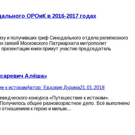
ального ОРОиК в 2016-2017 годах
зу и получивших гриф Синодального отдела религиозного
ых связей Московского Патриархата митрополит
 презентации книги примут участие председатель
есаревич Алёша»
е к истокам
Автор:
Евдокия Дудина
21.01.2018
еведческого конкурса «Путешествие к истокам».
. Получилось общее разновозрастное дело. Всё выполнено
м отношением к герою и милым…