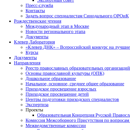
Экспертный совет
Пресс-служба
Контакты
Задать вопрос специалистам Синодального ОРОиК
Рождественские чтения
Международный этап в Москве
Новости регионального этапа
Документы
Клевер Лаборатория
«Клевер ДНК» – Всероссийский конкурс на лучшие 
Курсы
Документы
Направления
Реестр православных образовательных организаций
Основы православной культуры (ОПК)
Дошкольное образование
Начальное, основное, среднее общее образование
Приходское просвещение взрослых
Приходское просвещение детей
Центры подготовки приходских специалистов
Экспертиза
Проекты
Образовательная Концепция Русской Правос
Комиссия Межсоборного Присутствия по вопросам 
Межведомственные комиссии