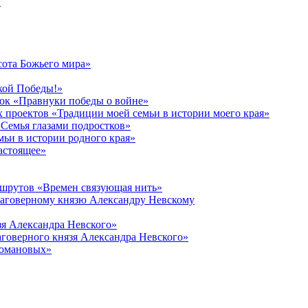
в
сота Божьего мира»
кой Победы!»
к «Правнуки победы о войне»
 проектов «Традиции моей семьи в истории моего края»
Семья глазами подростков»
ьи в истории родного края»
астоящее»
ршрутов «Времен связующая нить»
лаговерному князю Александру Невскому
зя Александра Невского»
говерного князя Александра Невского»
Романовых»