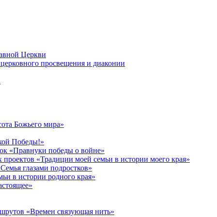
лавной Церкви
церковного просвещения и диаконии
в
сота Божьего мира»
кой Победы!»
к «Правнуки победы о войне»
 проектов «Традиции моей семьи в истории моего края»
Семья глазами подростков»
ьи в истории родного края»
астоящее»
ршрутов «Времен связующая нить»