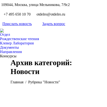
S
109044, Москва, улица Мельникова, 7/9с2
Вкон
page
Flickr
+7 495 650 10 70
otdelro@otdelro.ru
opens
page
YouT
in
opens
Прислать новость
Задать вопрос
page
new
Teleg
in
opens
wind
page
new
Отдел
in
opens
Рождественские чтения
wind
new
Клевер Лаборатория
in
wind
Документы
new
Направления
wind
Конкурсы
Архив категорий:
Новости
Вы здесь:
Главная
Рубрика "Новости"