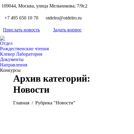
S
109044, Москва, улица Мельникова, 7/9с2
Вкон
page
Flickr
+7 495 650 10 70
otdelro@otdelro.ru
opens
page
YouT
in
opens
Прислать новость
Задать вопрос
page
new
Teleg
in
opens
wind
page
new
Отдел
in
opens
Рождественские чтения
wind
new
Клевер Лаборатория
in
wind
Документы
new
Направления
wind
Конкурсы
Архив категорий:
Новости
Вы здесь:
Главная
Рубрика "Новости"