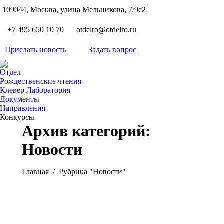
S
109044, Москва, улица Мельникова, 7/9с2
Вкон
page
Flickr
+7 495 650 10 70
otdelro@otdelro.ru
opens
page
YouT
in
opens
Прислать новость
Задать вопрос
page
new
Teleg
in
opens
wind
page
new
Отдел
in
opens
Рождественские чтения
wind
new
Клевер Лаборатория
in
wind
Документы
new
Направления
wind
Конкурсы
Архив категорий:
Новости
Вы здесь:
Главная
Рубрика "Новости"