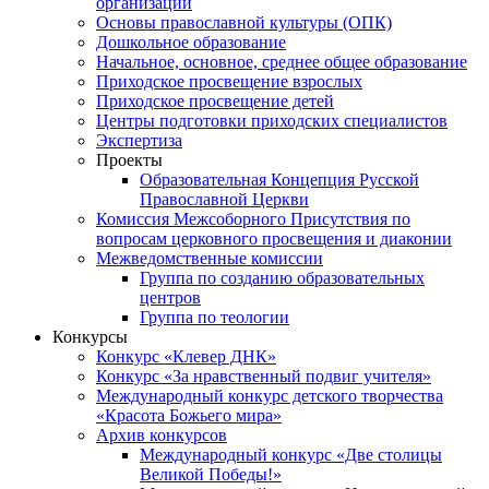
организаций
Основы православной культуры (ОПК)
Дошкольное образование
Начальное, основное, среднее общее образование
Приходское просвещение взрослых
Приходское просвещение детей
Центры подготовки приходских специалистов
Экспертиза
Проекты
Образовательная Концепция Русской
Православной Церкви
Комиссия Межсоборного Присутствия по
вопросам церковного просвещения и диаконии
Межведомственные комиссии
Группа по созданию образовательных
центров
Группа по теологии
Конкурсы
Конкурс «Клевер ДНК»
Конкурс «За нравственный подвиг учителя»
Международный конкурс детского творчества
«Красота Божьего мира»
Архив конкурсов
Международный конкурс «Две столицы
Великой Победы!»