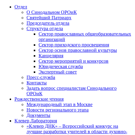
Отдел
О Синодальном ОРОиК
Святейший Патриарх
Председатель отдела
Структура отдела
Сектор православных общеобразовательных
организаций
Сектор приходского просвещения
Сектор основ православной культуры
Канцелярия
Сектор мероприятий и конкурсов
Юридическая служба
Экспертный совет
Пресс-служба
Контакты
Задать вопрос специалистам Синодального
ОРОиК
Рождественские чтения
Международный этап в Москве
Новости регионального этапа
Документы
Клевер Лаборатория
«Клевер ДНК» – Всероссийский конкурс на
лучшие разработки учителей в области духовно-