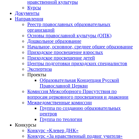
нравственной культуры
Курсы
Документы
Направления
Реестр православных образовательных
организаций
Основы православной культуры (ОПК)
Дошкольное образование
Начальное, основное, среднее общее образование
Приходское просвещение взрослых
Приходское просвещение детей
Центры подготовки приходских специалистов
Экспертиза
Проекты
Образовательная Концепция Русской
Православной Церкви
Комиссия Межсоборного Присутствия по
вопросам церковного просвещения и диаконии
Межведомственные комиссии
Группа по созданию образовательных
центров
Группа по теологии
Конкурсы
Конкурс «Клевер ДНК»
Конкурс «За нравственный подвиг учителя»