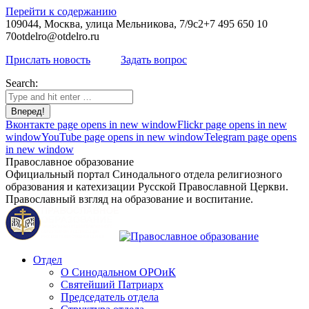
Перейти к содержанию
109044, Москва, улица Мельникова, 7/9с2
+7 495 650 10
70
otdelro@otdelro.ru
Прислать новость
Задать вопрос
Search:
Вконтакте page opens in new window
Flickr page opens in new
window
YouTube page opens in new window
Telegram page opens
in new window
Православное образование
Официальный портал Синодального отдела религиозного
образования и катехизации Русской Православной Церкви.
Православный взгляд на образование и воспитание.
Отдел
О Синодальном ОРОиК
Святейший Патриарх
Председатель отдела