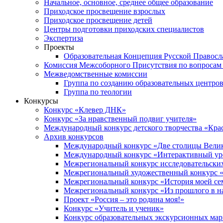
Начальное, основное, среднее общее образование
Приходское просвещение взрослых
Приходское просвещение детей
Центры подготовки приходских специалистов
Экспертиза
Проекты
Образовательная Концепция Русской Правос
Комиссия Межсоборного Присутствия по вопросам 
Межведомственные комиссии
Группа по созданию образовательных центро
Группа по теологии
Конкурсы
Конкурс «Клевер ДНК»
Конкурс «За нравственный подвиг учителя»
Международный конкурс детского творчества «Кра
Архив конкурсов
Международный конкурс «Две столицы Вели
Международный конкурс «Интерактивный уро
Межрегиональный конкурс исследовательских
Межрегиональный художественный конкурс «
Межрегиональный конкурс «История моей сем
Межрегиональный конкурс «Из прошлого в н
Проект «Россия – это родина моя!»
Конкурс «Учитель и ученик»
Конкурс образовательных экскурсионных ма