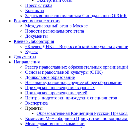
Экспертный совет
Пресс-служба
Контакты
Задать вопрос специалистам Синодального ОРОиК
Рождественские чтения
Международный этап в Москве
Новости регионального этапа
Документы
Клевер Лаборатория
«Клевер ДНК» – Всероссийский конкурс на лучшие 
Курсы
Документы
Направления
Реестр православных образовательных организаций
Основы православной культуры (ОПК)
Дошкольное образование
Начальное, основное, среднее общее образование
Приходское просвещение взрослых
Приходское просвещение детей
Центры подготовки приходских специалистов
Экспертиза
Проекты
Образовательная Концепция Русской Правос
Комиссия Межсоборного Присутствия по вопросам 
Межведомственные комиссии