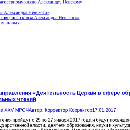
лаговерному князю Александру Невскому
зя Александра Невского»
говерного князя Александра Невского»
Романовых»
аправления «Деятельность Церкви в сфере обр
льных чтений
 на XXV МРОЧ
Автор:
Корректор Корректор
17.01.2017
я пройдут с 25 по 27 января 2017 года и будут посвящены
ударственной власти, деятели образования, науки и культу