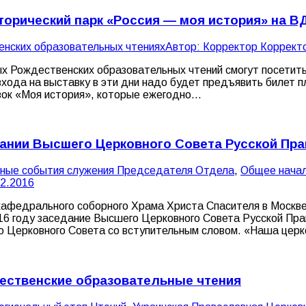
торический парк «Россия — моя история» на В
енских образовательных чтениях
Автор:
Корректор Коррект
х Рождественских образовательных чтений смогут посетить 
хода на выставку в эти дни надо будет предъявить билет п
вок «Моя история», которые ежегодно…
дании Высшего Церковного Совета Русской Пр
вные события служения Председателя Отдела
,
Общее начал
12.2016
 кафедрального соборного Храма Христа Спасителя в Моск
016 году заседание Высшего Церковного Совета Русской Пр
о Церковного Совета со вступительным словом. «Наша цер
ественские образовательные чтения