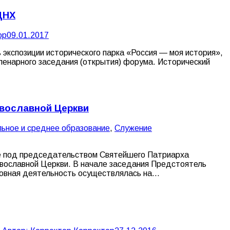
ДНХ
ор
09.01.2017
экспозиции исторического парка «Россия — моя история»,
ленарного заседания (открытия) форума. Исторический
авославной Церкви
ьное и среднее образование
,
Служение
ве под председательством Святейшего Патриарха
авославной Церкви. В начале заседания Предстоятель
ковная деятельность осуществлялась на…