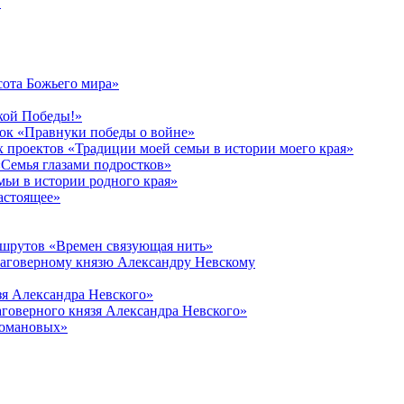
в
сота Божьего мира»
кой Победы!»
к «Правнуки победы о войне»
 проектов «Традиции моей семьи в истории моего края»
Семья глазами подростков»
ьи в истории родного края»
астоящее»
ршрутов «Времен связующая нить»
лаговерному князю Александру Невскому
зя Александра Невского»
говерного князя Александра Невского»
Романовых»