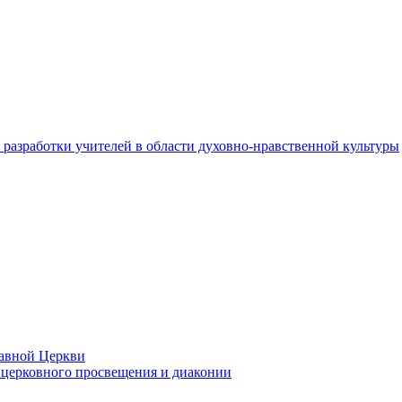
разработки учителей в области духовно-нравственной культуры
лавной Церкви
церковного просвещения и диаконии