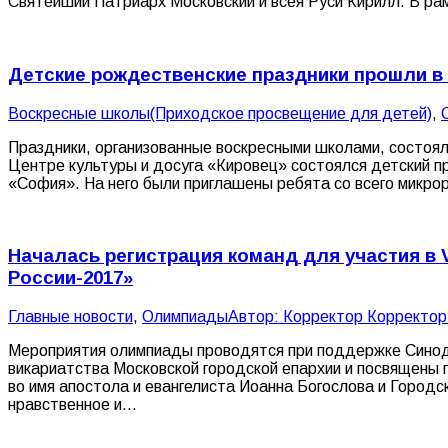
Святейший Патриарх Московский и всея Руси Кирилл. В р
Детские рождественские праздники прошли в
Воскресные школы(Приходское просвещение для детей)
,
Праздники, организованные воскресными школами, состоял
Центре культуры и досуга «Кировец» состоялся детский п
«София». На него были приглашены ребята со всего микр
Началась регистрация команд для участия в 
России-2017»
Главные новости
,
Олимпиады
Автор:
Корректор Корректор
Мероприятия олимпиады проводятся при поддержке Синода
викариатства Московской городской епархии и посвящены 
во имя апостола и евангелиста Иоанна Богослова и Город
нравственное и…