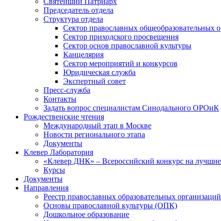
Святейший Патриарх
Председатель отдела
Структура отдела
Сектор православных общеобразовательных 
Сектор приходского просвещения
Сектор основ православной культуры
Канцелярия
Сектор мероприятий и конкурсов
Юридическая служба
Экспертный совет
Пресс-служба
Контакты
Задать вопрос специалистам Синодального ОРОиК
Рождественские чтения
Международный этап в Москве
Новости регионального этапа
Документы
Клевер Лаборатория
«Клевер ДНК» – Всероссийский конкурс на лучшие 
Курсы
Документы
Направления
Реестр православных образовательных организаций
Основы православной культуры (ОПК)
Дошкольное образование