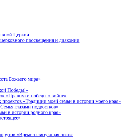
лавной Церкви
церковного просвещения и диаконии
в
сота Божьего мира»
кой Победы!»
к «Правнуки победы о войне»
 проектов «Традиции моей семьи в истории моего края»
Семья глазами подростков»
ьи в истории родного края»
астоящее»
ршрутов «Времен связующая нить»