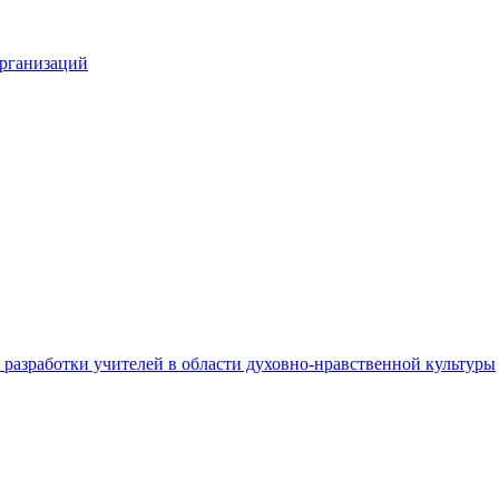
организаций
разработки учителей в области духовно-нравственной культуры