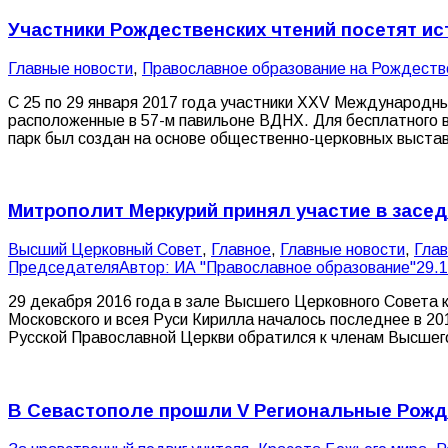
Участники Рождественских чтений посетят ис
Главные новости
,
Православное образование на Рождеств
С 25 по 29 января 2017 года участники XXV Международны
расположенные в 57-м павильоне ВДНХ. Для бесплатного в
парк был создан на основе общественно-церковных выста
Митрополит Меркурий принял участие в засе
Высший Церковный Совет
,
Главное
,
Главные новости
,
Гла
Председателя
Автор:
ИА "Православное образование"
29.
29 декабря 2016 года в зале Высшего Церковного Совета
Московского и всея Руси Кирилла началось последнее в 2
Русской Православной Церкви обратился к членам Высшег
В Севастополе прошли V Региональные Рожд