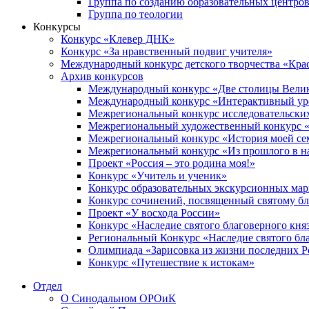
Группа по созданию образовательных центро
Группа по теологии
Конкурсы
Конкурс «Клевер ДНК»
Конкурс «За нравственный подвиг учителя»
Международный конкурс детского творчества «Кра
Архив конкурсов
Международный конкурс «Две столицы Вели
Международный конкурс «Интерактивный уро
Межрегиональный конкурс исследовательских
Межрегиональный художественный конкурс «
Межрегиональный конкурс «История моей сем
Межрегиональный конкурс «Из прошлого в н
Проект «Россия – это родина моя!»
Конкурс «Учитель и ученик»
Конкурс образовательных экскурсионных ма
Конкурс сочинений, посвященный святому б
Проект «У восхода России»
Конкурс «Наследие святого благоверного кня
Региональный Конкурс «Наследие святого бла
Олимпиада «Зарисовка из жизни последних 
Конкурс «Путешествие к истокам»
Отдел
О Синодальном ОРОиК