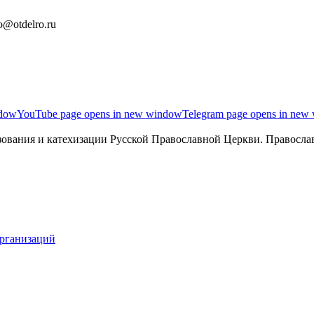
o@otdelro.ru
ndow
YouTube page opens in new window
Telegram page opens in new
ования и катехизации Русской Православной Церкви. Православ
организаций