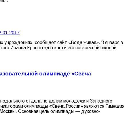
ния…
2.01.2017
ых учреждениях, сообщает сайт «Вода живая». 8 января в
ятого Иоанна Кронштадтского и его воскресной школой
бразовательной олимпиаде «Свеча
инодального отдела по делам молодёжи и Западного
анизаторами олимпиады «Свеча России» являются Гимназия
 Москвы. Основная цель олимпиады — духовно-