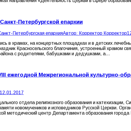
амках направления «Деятельность Церкви в сфере образова
 Санкт-Петербургской епархии
Санкт-Петербургская епархия
Автор:
Корректор Корректор
1
ись в храмах, на концертных площадках и в детских лечебн
раздник Красносельского благочиния, устроенный храмом св
орайона с родителями, бабушками и дедушками, а…
VIII ежегодной Межрегиональной культурно-о
12.01.2017
льного отдела религиозного образования и катехизации, С
памяти новомучеников и исповедников Русской Церкви. Орг
ской методический центр Департамента образования города