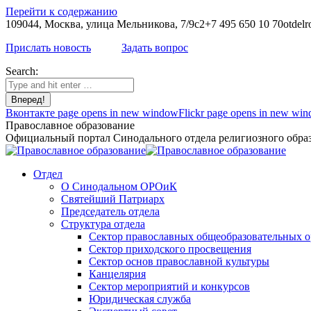
Перейти к содержанию
109044, Москва, улица Мельникова, 7/9с2
+7 495 650 10 70
otdelr
Прислать новость
Задать вопрос
Search:
Вконтакте page opens in new window
Flickr page opens in new wi
Православное образование
Официальный портал Синодального отдела религиозного образ
Отдел
О Синодальном ОРОиК
Святейший Патриарх
Председатель отдела
Структура отдела
Сектор православных общеобразовательных 
Сектор приходского просвещения
Сектор основ православной культуры
Канцелярия
Сектор мероприятий и конкурсов
Юридическая служба