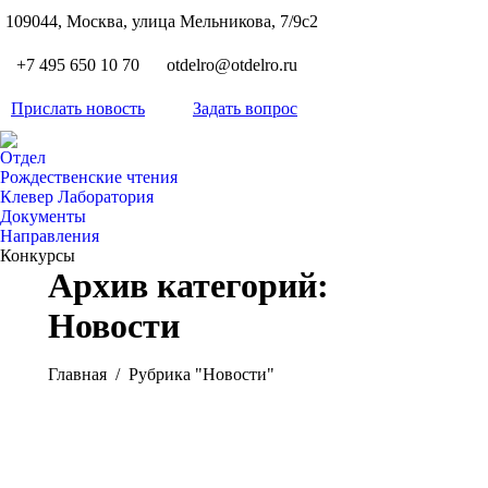
S
109044, Москва, улица Мельникова, 7/9с2
Вкон
page
Flickr
+7 495 650 10 70
otdelro@otdelro.ru
opens
page
YouT
in
opens
Прислать новость
Задать вопрос
page
new
Teleg
in
opens
wind
page
new
Отдел
in
opens
Рождественские чтения
wind
new
Клевер Лаборатория
in
wind
Документы
new
Направления
wind
Конкурсы
Архив категорий:
Новости
Вы здесь:
Главная
Рубрика "Новости"