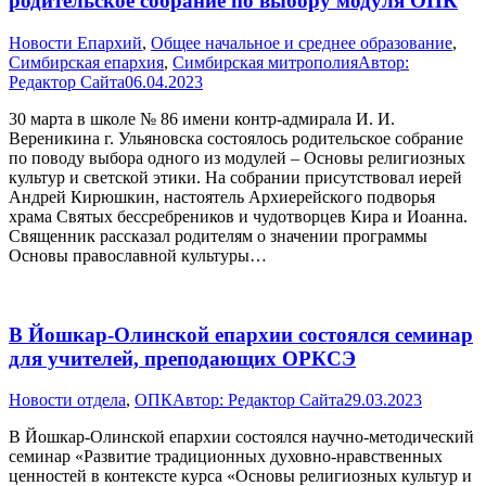
родительское собрание по выбору модуля ОПК
Новости Епархий
,
Общее начальное и среднее образование
,
Симбирская епархия
,
Симбирская митрополия
Автор:
Редактор Сайта
06.04.2023
30 марта в школе № 86 имени контр-адмирала И. И.
Вереникина г. Ульяновска состоялось родительское собрание
по поводу выбора одного из модулей – Основы религиозных
культур и светской этики. На собрании присутствовал иерей
Андрей Кирюшкин, настоятель Архиерейского подворья
храма Святых бессребреников и чудотворцев Кира и Иоанна.
Священник рассказал родителям о значении программы
Основы православной культуры…
В Йошкар-Олинской епархии состоялся семинар
для учителей, преподающих ОРКСЭ
Новости отдела
,
ОПК
Автор:
Редактор Сайта
29.03.2023
В Йошкар-Олинской епархии состоялся научно-методический
семинар «Развитие традиционных духовно-нравственных
ценностей в контексте курса «Основы религиозных культур и