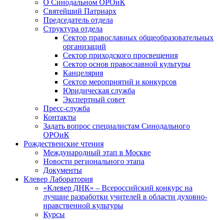
О Синодальном ОРОиК
Святейший Патриарх
Председатель отдела
Структура отдела
Сектор православных общеобразовательных
организаций
Сектор приходского просвещения
Сектор основ православной культуры
Канцелярия
Сектор мероприятий и конкурсов
Юридическая служба
Экспертный совет
Пресс-служба
Контакты
Задать вопрос специалистам Синодального
ОРОиК
Рождественские чтения
Международный этап в Москве
Новости регионального этапа
Документы
Клевер Лаборатория
«Клевер ДНК» – Всероссийский конкурс на
лучшие разработки учителей в области духовно-
нравственной культуры
Курсы