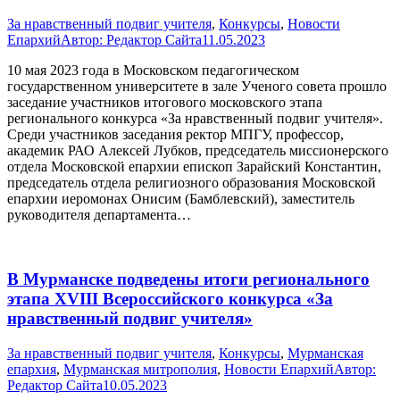
За нравственный подвиг учителя
,
Конкурсы
,
Новости
Епархий
Автор:
Редактор Сайта
11.05.2023
10 мая 2023 года в Московском педагогическом
государственном университете в зале Ученого совета прошло
заседание участников итогового московского этапа
регионального конкурса «За нравственный подвиг учителя».
Среди участников заседания ректор МПГУ, профессор,
академик РАО Алексей Лубков, председатель миссионерского
отдела Московской епархии епископ Зарайский Константин,
председатель отдела религиозного образования Московской
епархии иеромонах Онисим (Бамблевский), заместитель
руководителя департамента…
В Мурманcке подведены итоги регионального
этапа XVIII Всероссийского конкурса «За
нравственный подвиг учителя»
За нравственный подвиг учителя
,
Конкурсы
,
Мурманская
епархия
,
Мурманская митрополия
,
Новости Епархий
Автор:
Редактор Сайта
10.05.2023