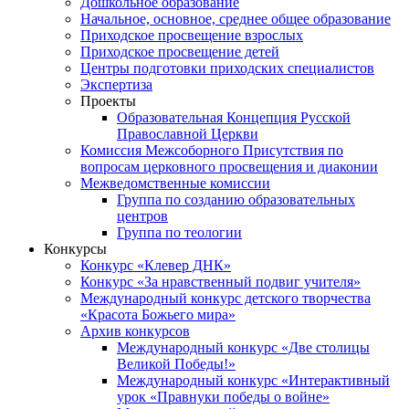
Дошкольное образование
Начальное, основное, среднее общее образование
Приходское просвещение взрослых
Приходское просвещение детей
Центры подготовки приходских специалистов
Экспертиза
Проекты
Образовательная Концепция Русской
Православной Церкви
Комиссия Межсоборного Присутствия по
вопросам церковного просвещения и диаконии
Межведомственные комиссии
Группа по созданию образовательных
центров
Группа по теологии
Конкурсы
Конкурс «Клевер ДНК»
Конкурс «За нравственный подвиг учителя»
Международный конкурс детского творчества
«Красота Божьего мира»
Архив конкурсов
Международный конкурс «Две столицы
Великой Победы!»
Международный конкурс «Интерактивный
урок «Правнуки победы о войне»