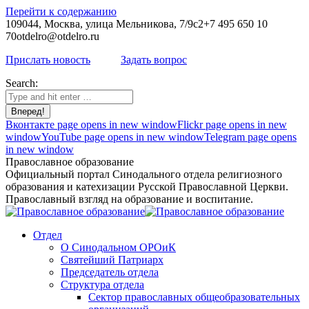
Перейти к содержанию
109044, Москва, улица Мельникова, 7/9с2
+7 495 650 10
70
otdelro@otdelro.ru
Прислать новость
Задать вопрос
Search:
Вконтакте page opens in new window
Flickr page opens in new
window
YouTube page opens in new window
Telegram page opens
in new window
Православное образование
Официальный портал Синодального отдела религиозного
образования и катехизации Русской Православной Церкви.
Православный взгляд на образование и воспитание.
Отдел
О Синодальном ОРОиК
Святейший Патриарх
Председатель отдела
Структура отдела
Сектор православных общеобразовательных