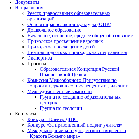
Документы
Направления
Реестр православных образовательных
организаций
Основы православной культуры (ОПК)
Дошкольное образование
Начальное, основное, среднее общее образование
Приходское просвещение взрослых
Приходское просвещение детей
Центры подготовки приходских специалистов
Экспертиза
Проекты
Образовательная Концепция Русской
Православной Церкви
Комиссия Межсоборного Присутствия по
вопросам церковного просвещения и диаконии
Межведомственные комиссии
Группа по созданию образовательных
центров
Группа по теологии
Конкурсы
Конкурс «Клевер ДНК»
Конкурс «За нравственный подвиг учителя»
Международный конкурс детского творчества
«Красота Божьего мира»